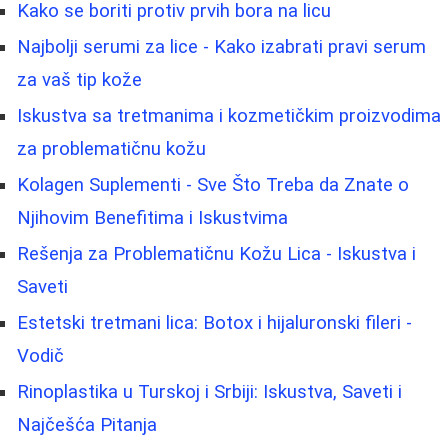
Kako se boriti protiv prvih bora na licu
Najbolji serumi za lice - Kako izabrati pravi serum
za vaš tip kože
Iskustva sa tretmanima i kozmetičkim proizvodima
za problematičnu kožu
Kolagen Suplementi - Sve Što Treba da Znate o
Njihovim Benefitima i Iskustvima
Rešenja za Problematičnu Kožu Lica - Iskustva i
Saveti
Estetski tretmani lica: Botox i hijaluronski fileri -
Vodič
Rinoplastika u Turskoj i Srbiji: Iskustva, Saveti i
Najčešća Pitanja