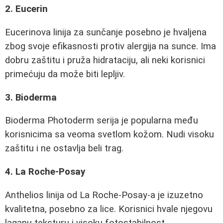
2. Eucerin
Eucerinova linija za sunčanje posebno je hvaljena
zbog svoje efikasnosti protiv alergija na sunce. Ima
dobru zaštitu i pruža hidrataciju, ali neki korisnici
primećuju da može biti lepljiv.
3. Bioderma
Bioderma Photoderm serija je popularna među
korisnicima sa veoma svetlom kožom. Nudi visoku
zaštitu i ne ostavlja beli trag.
4. La Roche-Posay
Anthelios linija od La Roche-Posay-a je izuzetno
kvalitetna, posebno za lice. Korisnici hvale njegovu
laganu teksturu i visoku fotostabilnost.