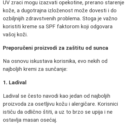
UV zraci mogu izazvati opekotine, prerano starenje
kože, a dugotrajna izloženost može dovesti i do
ozbiljnijih zdravstvenih problema. Stoga je važno
koristiti kreme sa SPF faktorom koji odgovara
vašoj koži.
Preporučeni proizvodi za zaštitu od sunca
Na osnovu iskustava korisnika, evo nekih od
najboljih kremi za sunčanje:
1. Ladival
Ladival se često navodi kao jedan od najboljih
proizvoda za osetljivu kožu i alergičare. Korisnici
ističu da odlično štiti, a uz to brzo se upija i ne
ostavlja masan osećaj.