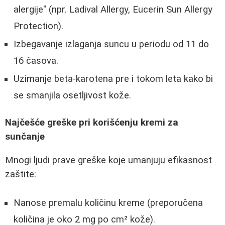
alergije" (npr. Ladival Allergy, Eucerin Sun Allergy
Protection).
Izbegavanje izlaganja suncu u periodu od 11 do
16 časova.
Uzimanje beta-karotena pre i tokom leta kako bi
se smanjila osetljivost kože.
Najčešće greške pri korišćenju kremi za
sunčanje
Mnogi ljudi prave greške koje umanjuju efikasnost
zaštite:
Nanose premalu količinu kreme (preporučena
količina je oko 2 mg po cm² kože).