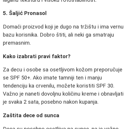
5. Šaljić Pronasol
Domaći proizvod koji je dugo na tržištu i ima vernu
bazu korisnika. Dobro štiti, ali neki ga smatraju
premasnim.
Kako izabrati pravi faktor?
Za decu i osobe sa osetljivom kožom preporučuje
se SPF 50+. Ako imate tamniji ten i manju
tendenciju ka crvenilu, možete koristiti SPF 30.
Važno je naneti dovoljnu količinu kreme i obnavljati
je svaka 2 sata, posebno nakon kupanja.
Zaštita dece od sunca
Deca su posebno osetljiva na sunce, pa je važno