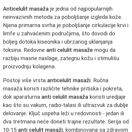
Anticelulit masaža
je jedna od najpopularnijih
neinvazivnih metoda za poboljšanje izgleda kože.
Njena primarna svrha je poboljšanje cirkulacije krvi i
limfe u zahvaćenim područjima, što dovodi do
boljeg dotoka kiseonika i ubrzanog uklanjanja
toksina. Redovne
anti celulit masaže
mogu da
razbiju masne naslage, zategnu kožu i stimulišu
proizvodnju kolagena.
Postoji više vrsta
anticelulit masaži
. Ručna
masaža koristi različite tehnike pritiska i pokreta,
dok aparaturna
anti celulit masaža
koristi uredjaje
kao što su vakum, radio-talasi ili ultrazvuk za dublje
delovanje. Ključ uspeha leži u redovnosti - jedan ili
dva tretmana neće doneti trajne rezultate. Serija od
10-15
anti celulit masaži
, kombinovana sa zdravom