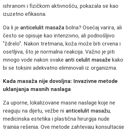
ishranom i fizičkom aktivnošću, pokazala se kao
izuzetno efikasna.
Da li je
anticelulit masaža
bolna? Osećaj varira, ali
često se opisuje kao intenzivno, ali podnošljivo
"ždrelo". Nakon tretmana, koža može biti crvena i
osetljiva, što je normalna reakcija. Važno je piti
mnogo vode nakon svake
anti celulit masaže
kako
bi se toksini adekvatno eliminovali iz organizma.
Kada masaža nije dovoljna: Invazivne metode
uklanjanja masnih naslaga
Za uporne, lokalizovane masne naslage koje ne
reaguju na dijetu, vežbe ni
anticelulit masažu
,
medicinska estetika i plastična hirurgija nude
trajnija rešenja. Ove metode zahtevaju konsultacije