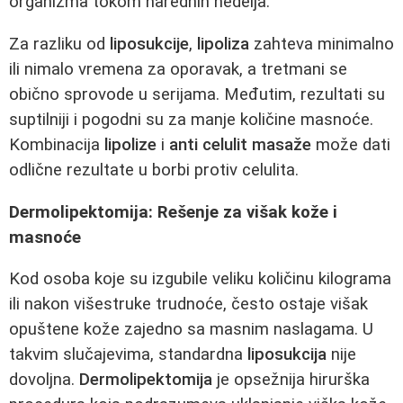
organizma tokom narednih nedelja.
Za razliku od
liposukcije
,
lipoliza
zahteva minimalno
ili nimalo vremena za oporavak, a tretmani se
obično sprovode u serijama. Međutim, rezultati su
suptilniji i pogodni su za manje količine masnoće.
Kombinacija
lipolize
i
anti celulit masaže
može dati
odlične rezultate u borbi protiv celulita.
Dermolipektomija: Rešenje za višak kože i
masnoće
Kod osoba koje su izgubile veliku količinu kilograma
ili nakon višestruke trudnoće, često ostaje višak
opuštene kože zajedno sa masnim naslagama. U
takvim slučajevima, standardna
liposukcija
nije
dovoljna.
Dermolipektomija
je opsežnija hirurška