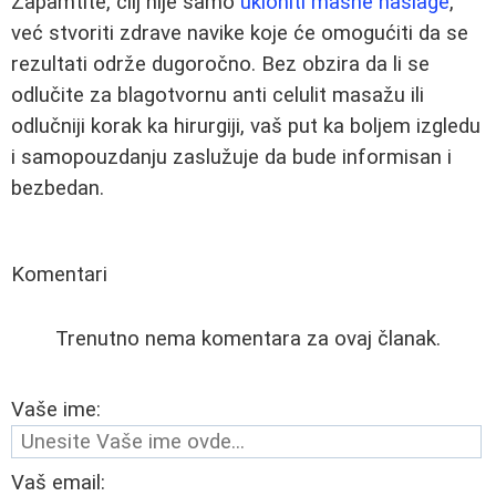
Zapamtite, cilj nije samo
ukloniti masne naslage
,
već stvoriti zdrave navike koje će omogućiti da se
rezultati održe dugoročno. Bez obzira da li se
odlučite za blagotvornu anti celulit masažu ili
odlučniji korak ka hirurgiji, vaš put ka boljem izgledu
i samopouzdanju zaslužuje da bude informisan i
bezbedan.
Komentari
Trenutno nema komentara za ovaj članak.
Vaše ime:
Vaš email: