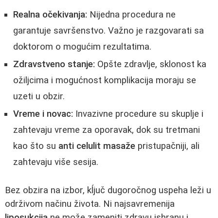
Realna očekivanja:
Nijedna procedura ne
garantuje savršenstvo. Važno je razgovarati sa
doktorom o mogućim rezultatima.
Zdravstveno stanje:
Opšte zdravlje, sklonost ka
ožiljcima i mogućnost komplikacija moraju se
uzeti u obzir.
Vreme i novac:
Invazivne procedure su skuplje i
zahtevaju vreme za oporavak, dok su tretmani
kao što su
anti celulit masaže
pristupačniji, ali
zahtevaju više sesija.
Bez obzira na izbor, kĺjuč dugoročnog uspeha leži u
održivom načinu života. Ni najsavremenija
liposukcija
ne može zameniti zdravu ishranu i