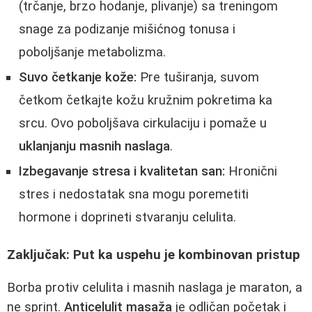
(trčanje, brzo hodanje, plivanje) sa treningom
snage za podizanje mišićnog tonusa i
poboljšanje metabolizma.
Suvo četkanje kože:
Pre tuširanja, suvom
četkom četkajte kožu kružnim pokretima ka
srcu. Ovo poboljšava cirkulaciju i pomaže u
uklanjanju masnih naslaga
.
Izbegavanje stresa i kvalitetan san:
Hronični
stres i nedostatak sna mogu poremetiti
hormone i doprineti stvaranju celulita.
Zaključak: Put ka uspehu je kombinovan pristup
Borba protiv celulita i masnih naslaga je maraton, a
ne sprint.
Anticelulit masaža
je odličan početak i