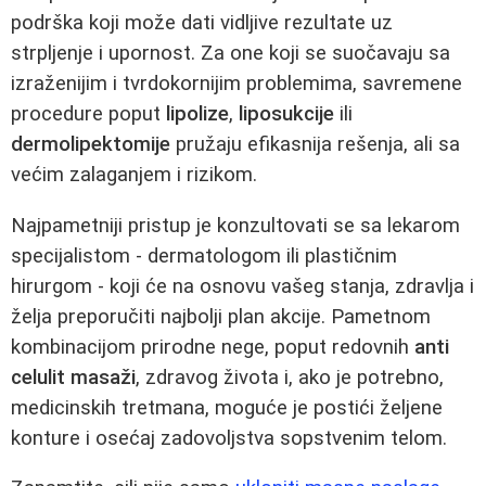
podrška koji može dati vidljive rezultate uz
strpljenje i upornost. Za one koji se suočavaju sa
izraženijim i tvrdokornijim problemima, savremene
procedure poput
lipolize
,
liposukcije
ili
dermolipektomije
pružaju efikasnija rešenja, ali sa
većim zalaganjem i rizikom.
Najpametniji pristup je konzultovati se sa lekarom
specijalistom - dermatologom ili plastičnim
hirurgom - koji će na osnovu vašeg stanja, zdravlja i
želja preporučiti najbolji plan akcije. Pametnom
kombinacijom prirodne nege, poput redovnih
anti
celulit masaži
, zdravog života i, ako je potrebno,
medicinskih tretmana, moguće je postići željene
konture i osećaj zadovoljstva sopstvenim telom.