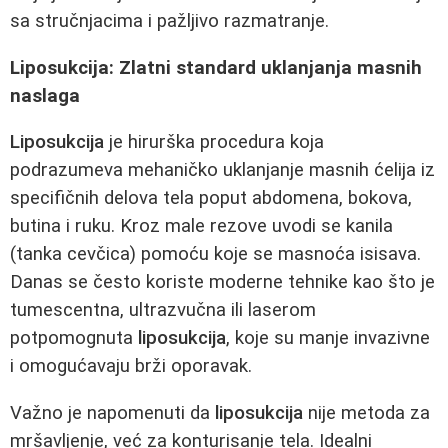
sa stručnjacima i pažljivo razmatranje.
Liposukcija: Zlatni standard uklanjanja masnih
naslaga
Liposukcija
je hirurška procedura koja
podrazumeva mehaničko uklanjanje masnih ćelija iz
specifičnih delova tela poput abdomena, bokova,
butina i ruku. Kroz male rezove uvodi se kanila
(tanka cevčica) pomoću koje se masnoća isisava.
Danas se često koriste moderne tehnike kao što je
tumescentna, ultrazvučna ili laserom
potpomognuta
liposukcija
, koje su manje invazivne
i omogućavaju brži oporavak.
Važno je napomenuti da
liposukcija
nije metoda za
mršavljenje, već za konturisanje tela. Idealni