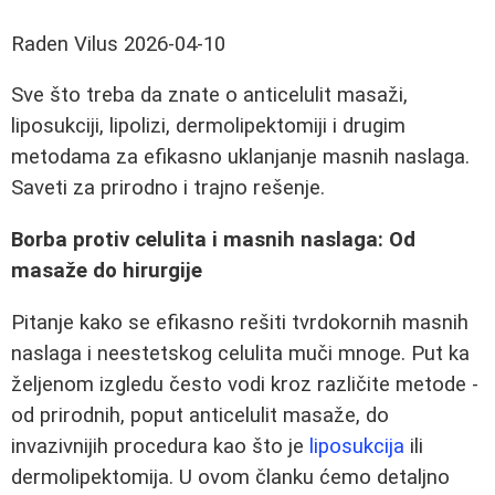
Raden Vilus
2026-04-10
Sve što treba da znate o anticelulit masaži,
liposukciji, lipolizi, dermolipektomiji i drugim
metodama za efikasno uklanjanje masnih naslaga.
Saveti za prirodno i trajno rešenje.
Borba protiv celulita i masnih naslaga: Od
masaže do hirurgije
Pitanje kako se efikasno rešiti tvrdokornih masnih
naslaga i neestetskog celulita muči mnoge. Put ka
željenom izgledu često vodi kroz različite metode -
od prirodnih, poput anticelulit masaže, do
invazivnijih procedura kao što je
liposukcija
ili
dermolipektomija. U ovom članku ćemo detaljno