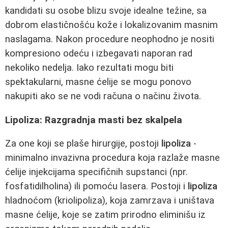
kandidati su osobe blizu svoje idealne težine, sa
dobrom elastičnošću kože i lokalizovanim masnim
naslagama. Nakon procedure neophodno je nositi
kompresiono odeću i izbegavati naporan rad
nekoliko nedelja. Iako rezultati mogu biti
spektakularni, masne ćelije se mogu ponovo
nakupiti ako se ne vodi računa o načinu života.
Lipoliza: Razgradnja masti bez skalpela
Za one koji se plaše hirurgije, postoji
lipoliza
-
minimalno invazivna procedura koja razlaže masne
ćelije injekcijama specifičnih supstanci (npr.
fosfatidilholina) ili pomoću lasera. Postoji i
lipoliza
hladnoćom (kriolipoliza), koja zamrzava i uništava
masne ćelije, koje se zatim prirodno eliminišu iz