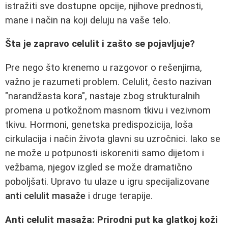
istražiti sve dostupne opcije, njihove prednosti,
mane i način na koji deluju na vaše telo.
Šta je zapravo celulit i zašto se pojavljuje?
Pre nego što krenemo u razgovor o rešenjima,
važno je razumeti problem. Celulit, često nazivan
"narandžasta kora", nastaje zbog strukturalnih
promena u potkožnom masnom tkivu i vezivnom
tkivu. Hormoni, genetska predispozicija, loša
cirkulacija i način života glavni su uzročnici. Iako se
ne može u potpunosti iskoreniti samo dijetom i
vežbama, njegov izgled se može dramatično
poboljšati. Upravo tu ulaze u igru specijalizovane
anti celulit masaže
i druge terapije.
Anti celulit masaža: Prirodni put ka glatkoj koži