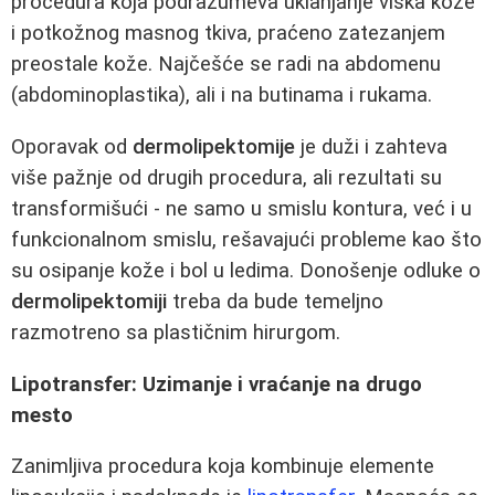
procedura koja podrazumeva uklanjanje viška kože
i potkožnog masnog tkiva, praćeno zatezanjem
preostale kože. Najčešće se radi na abdomenu
(abdominoplastika), ali i na butinama i rukama.
Oporavak od
dermolipektomije
je duži i zahteva
više pažnje od drugih procedura, ali rezultati su
transformišući - ne samo u smislu kontura, već i u
funkcionalnom smislu, rešavajući probleme kao što
su osipanje kože i bol u ledima. Donošenje odluke o
dermolipektomiji
treba da bude temeljno
razmotreno sa plastičnim hirurgom.
Lipotransfer: Uzimanje i vraćanje na drugo
mesto
Zanimljiva procedura koja kombinuje elemente