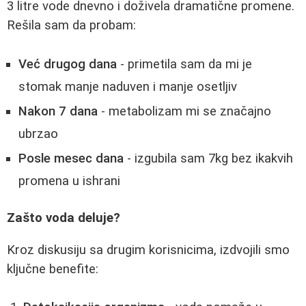
3 litre vode dnevno i doživela dramatične promene.
Rešila sam da probam:
Već drugog dana
- primetila sam da mi je
stomak manje naduven i manje osetljiv
Nakon 7 dana
- metabolizam mi se značajno
ubrzao
Posle mesec dana
- izgubila sam 7kg bez ikakvih
promena u ishrani
Zašto voda deluje?
Kroz diskusiju sa drugim korisnicima, izdvojili smo
ključne benefite: