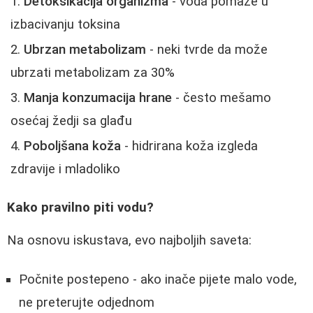
Detoksikacija organizma
- voda pomaže u
izbacivanju toksina
Ubrzan metabolizam
- neki tvrde da može
ubrzati metabolizam za 30%
Manja konzumacija hrane
- često mešamo
osećaj žedji sa glađu
Poboljšana koža
- hidrirana koža izgleda
zdravije i mladoliko
Kako pravilno piti vodu?
Na osnovu iskustava, evo najboljih saveta:
Počnite postepeno - ako inače pijete malo vode,
ne preterujte odjednom