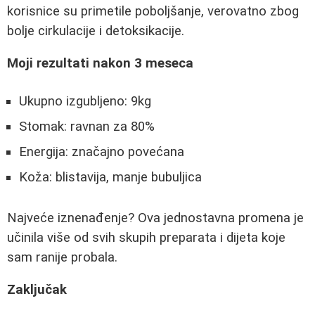
korisnice su primetile poboljšanje, verovatno zbog
bolje cirkulacije i detoksikacije.
Moji rezultati nakon 3 meseca
Ukupno izgubljeno: 9kg
Stomak: ravnan za 80%
Energija: značajno povećana
Koža: blistavija, manje bubuljica
Najveće iznenađenje? Ova jednostavna promena je
učinila više od svih skupih preparata i dijeta koje
sam ranije probala.
Zaključak