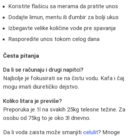
Koristite flašicu sa merama da pratite unos
Dodajte limun, mentu ili đumbir za bolji ukus
Izbegavte velike količine vode pre spavanja
Rasporedite unos tokom celog dana
Česta pitanja
Da li se računaju i drugi napitci?
Najbolje je fokusirati se na čistu vodu. Kafa i čaj
mogu imati diuretičko dejstvo.
Koliko litara je previše?
Preporuka je 1l na svakih 25kg telesne težine. Za
osobu od 75kg to je oko 3l dnevno.
Da li voda zaista može smanjiti
celulit
? Mnoge