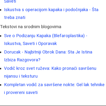
Saveti
Iskustva s operacijom kapaka i podočnjaka - Šta
treba znati
Tekstovi na srodnim blogovima
Sve o Podizanju Kapaka (Blefaroplastika) -
Iskustva, Saveti i Oporavak
Dorucak - Najbitniji Obrok Dana: Sta Je Istina
Izbiza Razgovora?
Vodič kroz svet ruževa: Kako pronaći savršenu
nijansu i teksturu
Kompletan vodič za savršene nokte: Gel lak tehnike
i provereni saveti