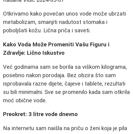
Otkrivamo kako povećan unos vode može ubrzati
metabolizam, smanjiti nadutost stomaka i
poboljšati kožu. Lična priča i saveti.
Kako Voda Može Promeniti Vašu Figuru i
Zdravlje: Lično Iskustvo
Već godinama sam se borila sa viškom kilograma,
posebno nakon porodaja. Bez obzira što sam
isprobavala razne dijete, čajeve i tablete, rezultati
su bili minimalni. Sve se promenilo kada sam otkrila
moć obične vode.
Preokret: 3 litre vode dnevno
Na internetu sam naišla na priču o ženi koja je pila