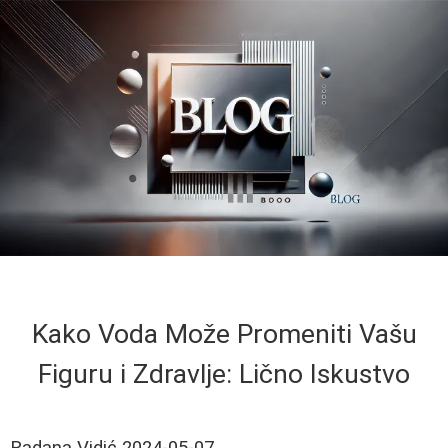
Kako Voda Može Promeniti Vašu
Figuru i Zdravlje: Lično Iskustvo
Radana Vidić
2024-05-07