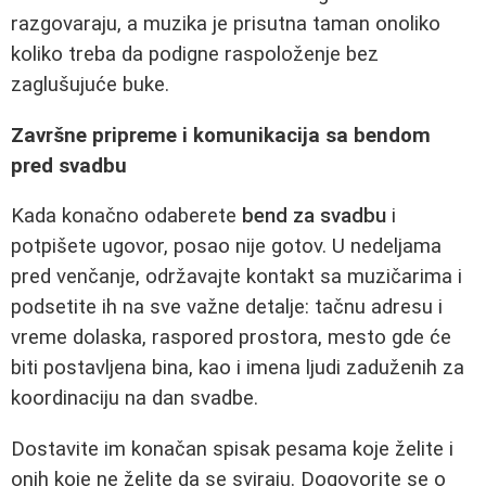
razgovaraju, a muzika je prisutna taman onoliko
koliko treba da podigne raspoloženje bez
zaglušujuće buke.
Završne pripreme i komunikacija sa bendom
pred svadbu
Kada konačno odaberete
bend za svadbu
i
potpišete ugovor, posao nije gotov. U nedeljama
pred venčanje, održavajte kontakt sa muzičarima i
podsetite ih na sve važne detalje: tačnu adresu i
vreme dolaska, raspored prostora, mesto gde će
biti postavljena bina, kao i imena ljudi zaduženih za
koordinaciju na dan svadbe.
Dostavite im konačan spisak pesama koje želite i
onih koje ne želite da se sviraju. Dogovorite se o