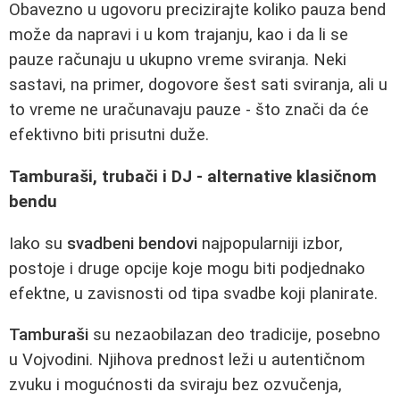
Obavezno u ugovoru precizirajte koliko pauza bend
može da napravi i u kom trajanju, kao i da li se
pauze računaju u ukupno vreme sviranja. Neki
sastavi, na primer, dogovore šest sati sviranja, ali u
to vreme ne uračunavaju pauze - što znači da će
efektivno biti prisutni duže.
Tamburaši, trubači i DJ - alternative klasičnom
bendu
Iako su
svadbeni bendovi
najpopularniji izbor,
postoje i druge opcije koje mogu biti podjednako
efektne, u zavisnosti od tipa svadbe koji planirate.
Tamburaši
su nezaobilazan deo tradicije, posebno
u Vojvodini. Njihova prednost leži u autentičnom
zvuku i mogućnosti da sviraju bez ozvučenja,