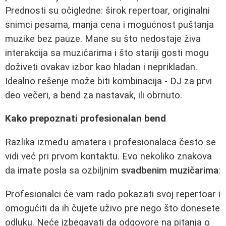
Prednosti su očigledne: širok repertoar, originalni
snimci pesama, manja cena i mogućnost puštanja
muzike bez pauze. Mane su što nedostaje živa
interakcija sa muzičarima i što stariji gosti mogu
doživeti ovakav izbor kao hladan i neprikladan.
Idealno rešenje može biti kombinacija - DJ za prvi
deo večeri, a bend za nastavak, ili obrnuto.
Kako prepoznati profesionalan bend
Razlika između amatera i profesionalaca često se
vidi već pri prvom kontaktu. Evo nekoliko znakova
da imate posla sa ozbiljnim
svadbenim muzičarima
:
Profesionalci će vam rado pokazati svoj repertoar i
omogućiti da ih čujete uživo pre nego što donesete
odluku. Neće izbegavati da odgovore na pitanja o