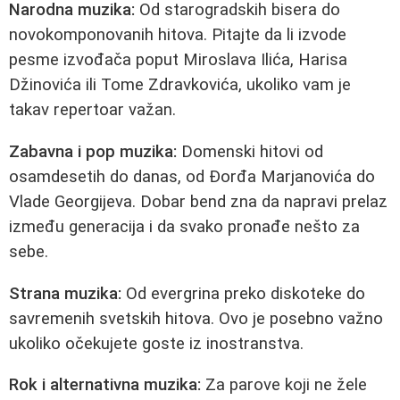
Narodna muzika:
Od starogradskih bisera do
novokomponovanih hitova. Pitajte da li izvode
pesme izvođača poput Miroslava Ilića, Harisa
Džinovića ili Tome Zdravkovića, ukoliko vam je
takav repertoar važan.
Zabavna i pop muzika:
Domenski hitovi od
osamdesetih do danas, od Đorđa Marjanovića do
Vlade Georgijeva. Dobar bend zna da napravi prelaz
između generacija i da svako pronađe nešto za
sebe.
Strana muzika:
Od evergrina preko diskoteke do
savremenih svetskih hitova. Ovo je posebno važno
ukoliko očekujete goste iz inostranstva.
Rok i alternativna muzika:
Za parove koji ne žele