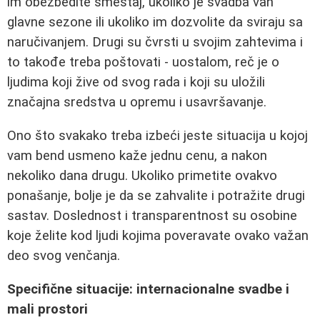
im obezbedite smeštaj, ukoliko je svadba van
glavne sezone ili ukoliko im dozvolite da sviraju sa
naručivanjem. Drugi su čvrsti u svojim zahtevima i
to takođe treba poštovati - uostalom, reč je o
ljudima koji žive od svog rada i koji su uložili
značajna sredstva u opremu i usavršavanje.
Ono što svakako treba izbeći jeste situacija u kojoj
vam bend usmeno kaže jednu cenu, a nakon
nekoliko dana drugu. Ukoliko primetite ovakvo
ponašanje, bolje je da se zahvalite i potražite drugi
sastav. Doslednost i transparentnost su osobine
koje želite kod ljudi kojima poveravate ovako važan
deo svog venčanja.
Specifične situacije: internacionalne svadbe i
mali prostori