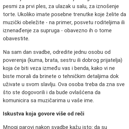
pesmi za prvi ples, za ulazak u salu, za iznošenje
torte. Ukoliko imate posebne trenutke koje želite da
muzički obeležite - na primer, posvetu roditeljima ili
iznenađenje za supruga - obavezno ih o tome
obavestite.
Na sam dan svadbe, odredite jednu osobu od
poverenja (kuma, brata, sestru ili dobrog prijatelja)
koja će biti veza između vas i benda, kako vi ne
biste morali da brinete o tehničkim detaljima dok
uživate u svom slavlju. Ova osoba treba da zna sve
što ste dogovorili i da bude ovlašćena da
komunicira sa muzičarima u vaše ime.
Iskustva koja govore više od reči
Mnogi parovi nakon svadbe kažu isto: da su