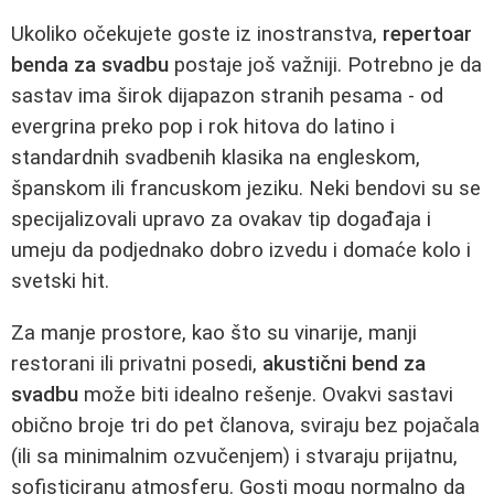
Ukoliko očekujete goste iz inostranstva,
repertoar
benda za svadbu
postaje još važniji. Potrebno je da
sastav ima širok dijapazon stranih pesama - od
evergrina preko pop i rok hitova do latino i
standardnih svadbenih klasika na engleskom,
španskom ili francuskom jeziku. Neki bendovi su se
specijalizovali upravo za ovakav tip događaja i
umeju da podjednako dobro izvedu i domaće kolo i
svetski hit.
Za manje prostore, kao što su vinarije, manji
restorani ili privatni posedi,
akustični bend za
svadbu
može biti idealno rešenje. Ovakvi sastavi
obično broje tri do pet članova, sviraju bez pojačala
(ili sa minimalnim ozvučenjem) i stvaraju prijatnu,
sofisticiranu atmosferu. Gosti mogu normalno da