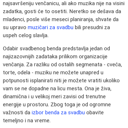
najsavršeniju venčanicu, ali ako muzika nije na visini
zadatka, gosti će to osetiti. Neretko se dešava da
mladenci, posle više meseci planiranja, shvate da
su upravo
muzičari za svadbu
bili presudni za
uspeh celog slavlja.
Odabir svadbenog benda predstavlja jedan od
najizazovnijih zadataka prilikom organizacije
venčanja. Za razliku od ostalih segmenata - cveća,
torte, odela - muziku ne možete unapred u
potpunosti isplanirati niti je možete vratiti ukoliko
vam se ne dopadne na licu mesta. Ona je živa,
dinamična i u velikoj meri zavisi od trenutne
energije u prostoru. Zbog toga je od ogromne
važnosti da
izbor benda za svadbu
obavite
temeljno i na vreme.