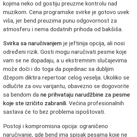
kojima neko od gostiju preuzme kontrolu nad
muzikom. Cena programske svirke je gotovo uvek
viša, jer bend preuzima punu odgovornost za
atmosferu i nema dodatnih prihoda od bakšiša.
Svirka sa naručivanjem
je jeftinija opcija, ali nosi
određeni rizik. Gosti mogu naručivati pesme koje
vam se ne dopadaju, a u ekstremnim slučajevima
može doći i do toga da pojedinac sa dubljim
džepom diktira repertoar celog veselja. Ukoliko se
odlučite za ovu varijantu, obavezno se dogovorite
sa bendom da
ne prihvataju narudžbine za pesme
koje ste izričito zabranili
. Većina profesionalnih
sastava će to bez problema ispoštovati.
Postoji i kompromisna opcija: ograničeno
naručivanje, gde bend ima spisak pesama koje ne