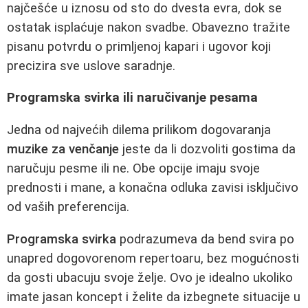
najčešće u iznosu od sto do dvesta evra, dok se
ostatak isplaćuje nakon svadbe. Obavezno tražite
pisanu potvrdu o primljenoj kapari i ugovor koji
precizira sve uslove saradnje.
Programska svirka ili naručivanje pesama
Jedna od najvećih dilema prilikom dogovaranja
muzike za venčanje
jeste da li dozvoliti gostima da
naručuju pesme ili ne. Obe opcije imaju svoje
prednosti i mane, a konačna odluka zavisi isključivo
od vaših preferencija.
Programska svirka
podrazumeva da bend svira po
unapred dogovorenom repertoaru, bez mogućnosti
da gosti ubacuju svoje želje. Ovo je idealno ukoliko
imate jasan koncept i želite da izbegnete situacije u