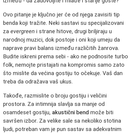
između - da zadovoljite i mlađe i starije goste?
Ovo pitanje je ključno jer će od njega zavisiti tip
benda koji tražite. Neki sastavi su specijalizovani
za
evergreen
i strane hitove, drugi briljiraju u
narodnoj muzici, dok postoje i oni koji umeju da
naprave pravi balans između različitih žanrova.
Budite iskreni prema sebi - ako ne podnosite turbo
folk, nemojte pristajati na kompromis samo zato
što mislite da većina gostiju to očekuje. Vaš dan
treba da odražava vaš ukus.
Takođe, razmislite o broju gostiju i veličini
prostora. Za intimnija slavlja sa manje od
osamdeset gostiju,
akustični bend
može biti
savršen izbor. Za velike sale sa nekoliko stotina
ljudi, potreban vam je pun sastav sa adekvatnim