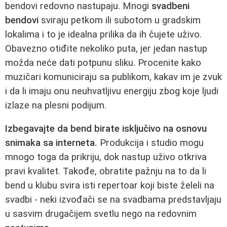
bendovi redovno nastupaju. Mnogi
svadbeni
bendovi
sviraju petkom ili subotom u gradskim
lokalima i to je idealna prilika da ih čujete uživo.
Obavezno otiđite nekoliko puta, jer jedan nastup
možda neće dati potpunu sliku. Procenite kako
muzičari komuniciraju sa publikom, kakav im je zvuk
i da li imaju onu neuhvatljivu energiju zbog koje ljudi
izlaze na plesni podijum.
Izbegavajte da bend birate isključivo na osnovu
snimaka sa interneta.
Produkcija i studio mogu
mnogo toga da prikriju, dok nastup uživo otkriva
pravi kvalitet. Takođe, obratite pažnju na to da li
bend u klubu svira isti repertoar koji biste želeli na
svadbi - neki izvođači se na svadbama predstavljaju
u sasvim drugačijem svetlu nego na redovnim