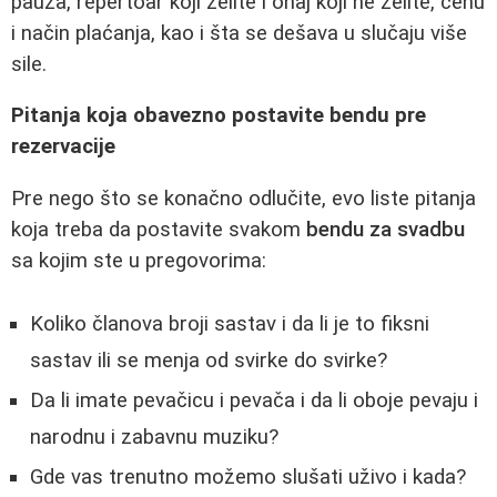
pauza, repertoar koji želite i onaj koji ne želite, cenu
i način plaćanja, kao i šta se dešava u slučaju više
sile.
Pitanja koja obavezno postavite bendu pre
rezervacije
Pre nego što se konačno odlučite, evo liste pitanja
koja treba da postavite svakom
bendu za svadbu
sa kojim ste u pregovorima:
Koliko članova broji sastav i da li je to fiksni
sastav ili se menja od svirke do svirke?
Da li imate pevačicu i pevača i da li oboje pevaju i
narodnu i zabavnu muziku?
Gde vas trenutno možemo slušati uživo i kada?