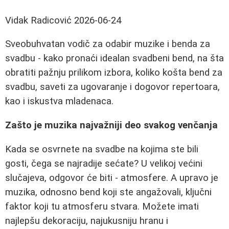
Vidak Radicović
2026-06-24
Sveobuhvatan vodič za odabir muzike i benda za
svadbu - kako pronaći idealan svadbeni bend, na šta
obratiti pažnju prilikom izbora, koliko košta bend za
svadbu, saveti za ugovaranje i dogovor repertoara,
kao i iskustva mladenaca.
Zašto je muzika najvažniji deo svakog venčanja
Kada se osvrnete na svadbe na kojima ste bili
gosti, čega se najradije sećate? U velikoj većini
slučajeva, odgovor će biti - atmosfere. A upravo je
muzika, odnosno bend koji ste angažovali, ključni
faktor koji tu atmosferu stvara. Možete imati
najlepšu dekoraciju, najukusniju hranu i