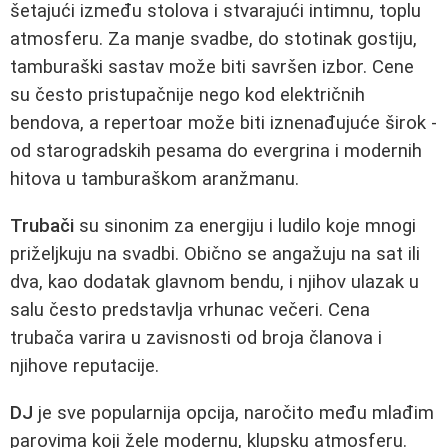
šetajući između stolova i stvarajući intimnu, toplu
atmosferu. Za manje svadbe, do stotinak gostiju,
tamburaški sastav može biti savršen izbor. Cene
su često pristupačnije nego kod električnih
bendova, a repertoar može biti iznenađujuće širok -
od starogradskih pesama do evergrina i modernih
hitova u tamburaškom aranžmanu.
Trubači
su sinonim za energiju i ludilo koje mnogi
priželjkuju na svadbi. Obično se angažuju na sat ili
dva, kao dodatak glavnom bendu, i njihov ulazak u
salu često predstavlja vrhunac večeri. Cena
trubača varira u zavisnosti od broja članova i
njihove reputacije.
DJ
je sve popularnija opcija, naročito među mlađim
parovima koji žele modernu, klupsku atmosferu.