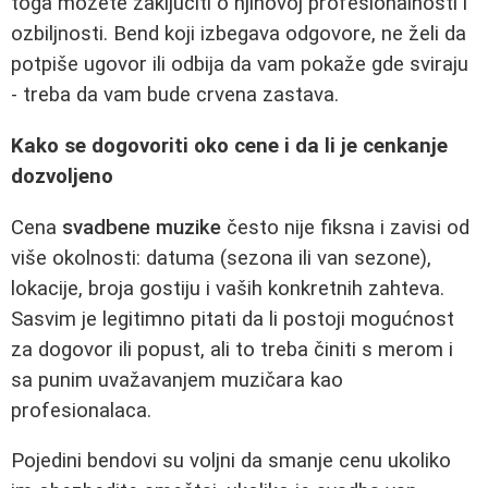
toga možete zaključiti o njihovoj profesionalnosti i
ozbiljnosti. Bend koji izbegava odgovore, ne želi da
potpiše ugovor ili odbija da vam pokaže gde sviraju
- treba da vam bude crvena zastava.
Kako se dogovoriti oko cene i da li je cenkanje
dozvoljeno
Cena
svadbene muzike
često nije fiksna i zavisi od
više okolnosti: datuma (sezona ili van sezone),
lokacije, broja gostiju i vaših konkretnih zahteva.
Sasvim je legitimno pitati da li postoji mogućnost
za dogovor ili popust, ali to treba činiti s merom i
sa punim uvažavanjem muzičara kao
profesionalaca.
Pojedini bendovi su voljni da smanje cenu ukoliko