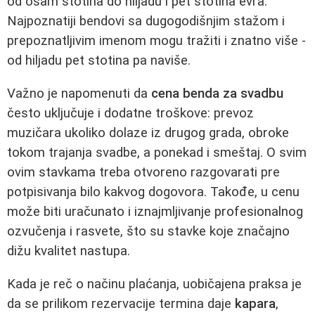
od osam stotina do hiljadu i pet stotina evra.
Najpoznatiji bendovi sa dugogodišnjim stažom i
prepoznatljivim imenom mogu tražiti i znatno više -
od hiljadu pet stotina pa naviše.
Važno je napomenuti da
cena benda za svadbu
često uključuje i dodatne troškove: prevoz
muzičara ukoliko dolaze iz drugog grada, obroke
tokom trajanja svadbe, a ponekad i smeštaj. O svim
ovim stavkama treba otvoreno razgovarati pre
potpisivanja bilo kakvog dogovora. Takođe, u cenu
može biti uračunato i iznajmljivanje profesionalnog
ozvučenja i rasvete, što su stavke koje značajno
dižu kvalitet nastupa.
Kada je reč o načinu plaćanja, uobičajena praksa je
da se prilikom rezervacije termina daje
kapara
,