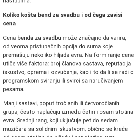
nastupima.
Koliko košta bend za svadbu i od čega zavisi
cena
Cena
benda za svadbu
može značajno da varira,
od veoma pristupačnih opcija do suma koje
premašuju nekoliko hiljada evra. Na formiranje cene
utiče više faktora: broj članova sastava, reputacija i
iskustvo, oprema i ozvučenje, kao i to da li se radi o
programskom sviranju ili svirci sa naručivanjem
pesama.
Manji sastavi, poput tročlanih ili četvoročlanih
grupa, često naplaćuju između četiri i osam stotina
evra. Srednji rang, koji uključuje pet do sedam
muzičara sa solidnim iskustvom, obično se kreće