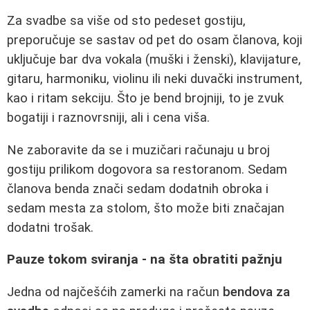
Za svadbe sa više od sto pedeset gostiju,
preporučuje se sastav od pet do osam članova, koji
uključuje bar dva vokala (muški i ženski), klavijature,
gitaru, harmoniku, violinu ili neki duvački instrument,
kao i ritam sekciju. Što je bend brojniji, to je zvuk
bogatiji i raznovrsniji, ali i cena viša.
Ne zaboravite da se i muzičari računaju u broj
gostiju prilikom dogovora sa restoranom. Sedam
članova benda znači sedam dodatnih obroka i
sedam mesta za stolom, što može biti značajan
dodatni trošak.
Pauze tokom sviranja - na šta obratiti pažnju
Jedna od najčešćih zamerki na račun
bendova za