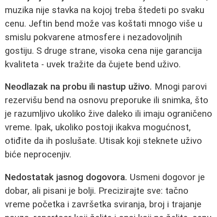
muzika nije stavka na kojoj treba štedeti po svaku
cenu. Jeftin bend može vas koštati mnogo više u
smislu pokvarene atmosfere i nezadovoljnih
gostiju. S druge strane, visoka cena nije garancija
kvaliteta - uvek tražite da čujete bend uživo.
Neodlazak na probu ili nastup uživo.
Mnogi parovi
rezervišu bend na osnovu preporuke ili snimka, što
je razumljivo ukoliko žive daleko ili imaju ograničeno
vreme. Ipak, ukoliko postoji ikakva mogućnost,
otiđite da ih poslušate. Utisak koji steknete uživo
biće neprocenjiv.
Nedostatak jasnog dogovora.
Usmeni dogovor je
dobar, ali pisani je bolji. Precizirajte sve: tačno
vreme početka i završetka sviranja, broj i trajanje