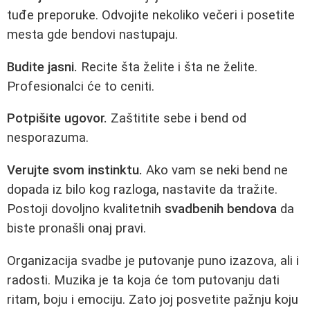
tuđe preporuke. Odvojite nekoliko večeri i posetite
mesta gde bendovi nastupaju.
Budite jasni.
Recite šta želite i šta ne želite.
Profesionalci će to ceniti.
Potpišite ugovor.
Zaštitite sebe i bend od
nesporazuma.
Verujte svom instinktu.
Ako vam se neki bend ne
dopada iz bilo kog razloga, nastavite da tražite.
Postoji dovoljno kvalitetnih
svadbenih bendova
da
biste pronašli onaj pravi.
Organizacija svadbe je putovanje puno izazova, ali i
radosti. Muzika je ta koja će tom putovanju dati
ritam, boju i emociju. Zato joj posvetite pažnju koju