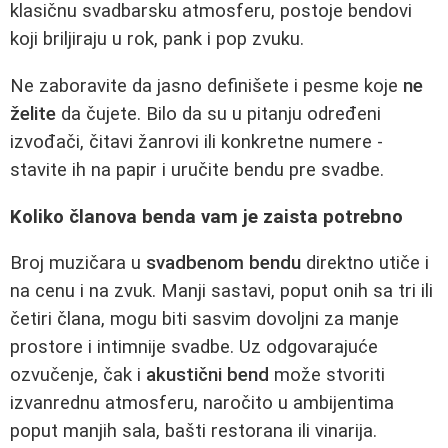
klasičnu svadbarsku atmosferu, postoje bendovi
koji briljiraju u rok, pank i pop zvuku.
Ne zaboravite da jasno definišete i pesme koje
ne
želite
da čujete. Bilo da su u pitanju određeni
izvođači, čitavi žanrovi ili konkretne numere -
stavite ih na papir i uručite bendu pre svadbe.
Koliko članova benda vam je zaista potrebno
Broj muzičara u
svadbenom bendu
direktno utiče i
na cenu i na zvuk. Manji sastavi, poput onih sa tri ili
četiri člana, mogu biti sasvim dovoljni za manje
prostore i intimnije svadbe. Uz odgovarajuće
ozvučenje, čak i
akustični bend
može stvoriti
izvanrednu atmosferu, naročito u ambijentima
poput manjih sala, bašti restorana ili vinarija.