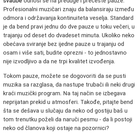
svadbe
odnosi se na preduge i prečeste pauze.
Profesionalni muzičari znaju da balansiraju između
odmora i održavanja kontinuiteta veselja. Standard
je da bend pravi jednu do dve pauze u toku večeri, u
trajanju od deset do dvadeset minuta. Ukoliko neko
obećava sviranje bez ijedne pauze u trajanju od
osam i više sati, budite oprezni - to jednostavno
nije izvodljivo a da ne trpi kvalitet izvođenja.
Tokom pauze, možete se dogovoriti da se pusti
muzika sa razglasa, da nastupe trubači ili neki drugi
kraći muzički program. Na taj način se izbegava
neprijatan prekid u atmosferi. Takođe, pitajte bend
šta se dešava u slučaju da neko od gostiju baš u
tom trenutku poželi da naruči pesmu - da li postoji
neko od članova koji ostaje na pozornici?