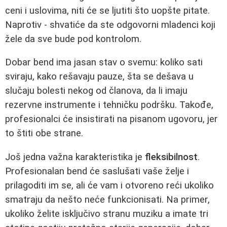
ceni i uslovima, niti će se ljutiti što uopšte pitate.
Naprotiv - shvatiće da ste odgovorni mladenci koji
žele da sve bude pod kontrolom.
Dobar bend ima jasan stav o svemu: koliko sati
sviraju, kako rešavaju pauze, šta se dešava u
slučaju bolesti nekog od članova, da li imaju
rezervne instrumente i tehničku podršku. Takođe,
profesionalci će insistirati na pisanom ugovoru, jer
to štiti obe strane.
Još jedna važna karakteristika je
fleksibilnost
.
Profesionalan bend će saslušati vaše želje i
prilagoditi im se, ali će vam i otvoreno reći ukoliko
smatraju da nešto neće funkcionisati. Na primer,
ukoliko želite isključivo stranu muziku a imate tri