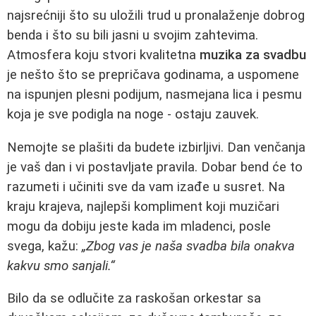
najsrećniji što su uložili trud u pronalaženje dobrog
benda i što su bili jasni u svojim zahtevima.
Atmosfera koju stvori kvalitetna
muzika za svadbu
je nešto što se prepričava godinama, a uspomene
na ispunjen plesni podijum, nasmejana lica i pesmu
koja je sve podigla na noge - ostaju zauvek.
Nemojte se plašiti da budete izbirljivi. Dan venčanja
je vaš dan i vi postavljate pravila. Dobar bend će to
razumeti i učiniti sve da vam izađe u susret. Na
kraju krajeva, najlepši kompliment koji muzičari
mogu da dobiju jeste kada im mladenci, posle
svega, kažu:
„Zbog vas je naša svadba bila onakva
kakvu smo sanjali.“
Bilo da se odlučite za raskošan orkestar sa