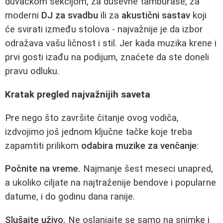
duvačkom sekcijom, za duševne tamburaše, za
moderni
DJ za svadbu
ili za
akustični sastav
koji
će svirati između stolova - najvažnije je da izbor
odražava vašu ličnost i stil. Jer kada muzika krene i
prvi gosti izađu na podijum, znaćete da ste doneli
pravu odluku.
Kratak pregled najvažnijih saveta
Pre nego što završite čitanje ovog vodiča,
izdvojimo još jednom ključne tačke koje treba
zapamtiti prilikom
odabira muzike za venčanje
:
Počnite na vreme.
Najmanje šest meseci unapred,
a ukoliko ciljate na najtraženije bendove i popularne
datume, i do godinu dana ranije.
Slušajte uživo.
Ne oslanjajte se samo na snimke i