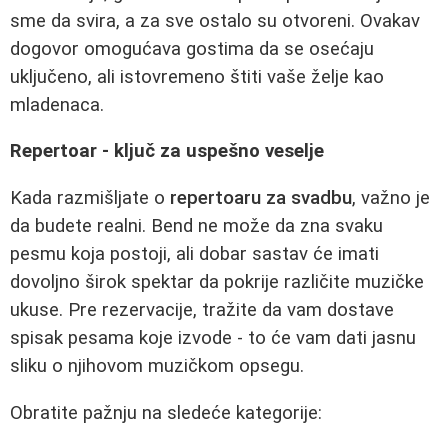
sme da svira, a za sve ostalo su otvoreni. Ovakav
dogovor omogućava gostima da se osećaju
uključeno, ali istovremeno štiti vaše želje kao
mladenaca.
Repertoar - ključ za uspešno veselje
Kada razmišljate o
repertoaru za svadbu
, važno je
da budete realni. Bend ne može da zna svaku
pesmu koja postoji, ali dobar sastav će imati
dovoljno širok spektar da pokrije različite muzičke
ukuse. Pre rezervacije, tražite da vam dostave
spisak pesama koje izvode - to će vam dati jasnu
sliku o njihovom muzičkom opsegu.
Obratite pažnju na sledeće kategorije: