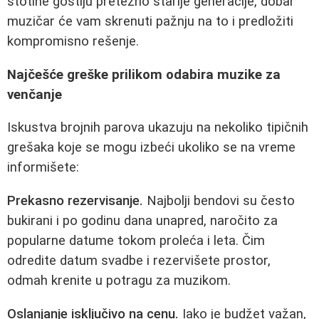
stotine gostiju pretežno starije generacije, dobar
muzičar će vam skrenuti pažnju na to i predložiti
kompromisno rešenje.
Najčešće greške prilikom odabira muzike za
venčanje
Iskustva brojnih parova ukazuju na nekoliko tipičnih
grešaka koje se mogu izbeći ukoliko se na vreme
informišete:
Prekasno rezervisanje.
Najbolji bendovi su često
bukirani i po godinu dana unapred, naročito za
popularne datume tokom proleća i leta. Čim
odredite datum svadbe i rezervišete prostor,
odmah krenite u potragu za muzikom.
Oslanjanje isključivo na cenu.
Iako je budžet važan,