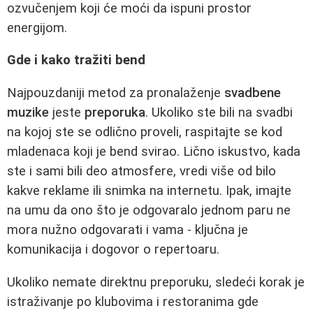
ozvučenjem koji će moći da ispuni prostor
energijom.
Gde i kako tražiti bend
Najpouzdaniji metod za pronalaženje
svadbene
muzike
jeste
preporuka
. Ukoliko ste bili na svadbi
na kojoj ste se odlično proveli, raspitajte se kod
mladenaca koji je bend svirao. Lično iskustvo, kada
ste i sami bili deo atmosfere, vredi više od bilo
kakve reklame ili snimka na internetu. Ipak, imajte
na umu da ono što je odgovaralo jednom paru ne
mora nužno odgovarati i vama - ključna je
komunikacija i dogovor o repertoaru.
Ukoliko nemate direktnu preporuku, sledeći korak je
istraživanje po klubovima i restoranima gde