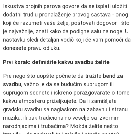
Iskustva brojnih parova govore da se isplati uložiti
dodatni trud u pronalaženje pravog sastava - onog
koji će razumeti vaše želje, poštovati dogovor i što
je najvažnije, znati kako da podigne salu na noge. U
nastavku sledi detaljan vodič koji će vam pomoći da
donesete pravu odluku.
Prvi korak: definišite kakvu svadbu želite
Pre nego što uopšte počnete da tražite
bend za
svadbu
, važno je da sa budućim suprugom ili
suprugom sednete i iskreno porazgovarate o tome
kakvu atmosferu priželjkujete. Da li zamišljate
gradsku svadbu sa naglaskom na zabavnu i stranu
muziku, ili pak tradicionalno veselje sa izvornim
narodnjacima i trubačima? Možda želite nešto