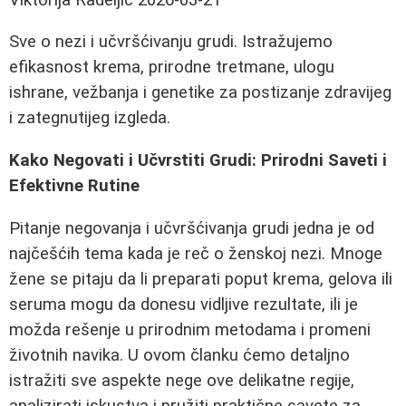
Sve o nezi i učvršćivanju grudi. Istražujemo
efikasnost krema, prirodne tretmane, ulogu
ishrane, vežbanja i genetike za postizanje zdravijeg
i zategnutijeg izgleda.
Kako Negovati i Učvrstiti Grudi: Prirodni Saveti i
Efektivne Rutine
Pitanje negovanja i učvršćivanja grudi jedna je od
najčešćih tema kada je reč o ženskoj nezi. Mnoge
žene se pitaju da li preparati poput krema, gelova ili
seruma mogu da donesu vidljive rezultate, ili je
možda rešenje u prirodnim metodama i promeni
životnih navika. U ovom članku ćemo detaljno
istražiti sve aspekte nege ove delikatne regije,
analizirati iskustva i pružiti praktične savete za