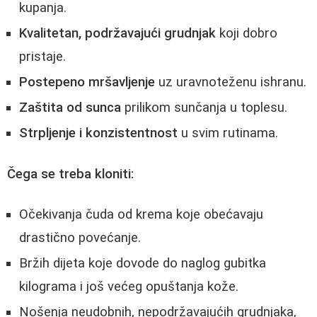
kupanja.
Kvalitetan, podržavajući grudnjak
koji dobro
pristaje.
Postepeno mršavljenje
uz uravnoteženu ishranu.
Zaštita od sunca
prilikom sunčanja u toplesu.
Strpljenje i konzistentnost
u svim rutinama.
Čega se treba kloniti:
Očekivanja čuda od krema koje obećavaju
drastično povećanje.
Bržih dijeta koje dovode do naglog gubitka
kilograma i još većeg opuštanja kože.
Nošenja neudobnih, nepodržavajućih grudnjaka,