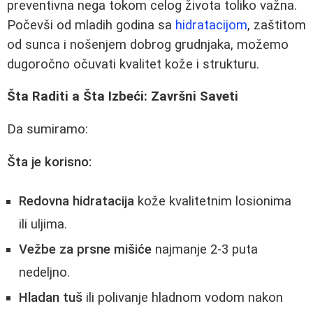
preventivna nega tokom celog života toliko važna.
Počevši od mladih godina sa
hidratacijom
, zaštitom
od sunca i nošenjem dobrog grudnjaka, možemo
dugoročno očuvati kvalitet kože i strukturu.
Šta Raditi a Šta Izbeći: Završni Saveti
Da sumiramo:
Šta je korisno:
Redovna hidratacija
kože kvalitetnim losionima
ili uljima.
Vežbe za prsne mišiće
najmanje 2-3 puta
nedeljno.
Hladan tuš
ili polivanje hladnom vodom nakon