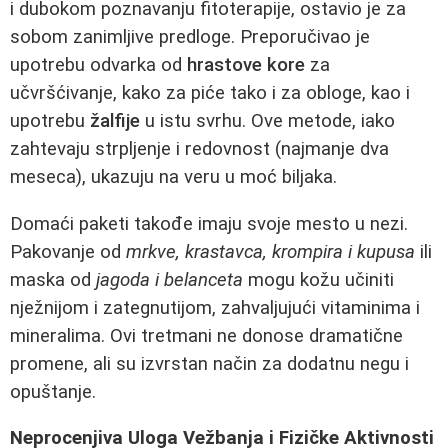
i dubokom poznavanju fitoterapije, ostavio je za
sobom zanimljive predloge. Preporučivao je
upotrebu odvarka od
hrastove kore
za
učvršćivanje, kako za piće tako i za obloge, kao i
upotrebu
žalfije
u istu svrhu. Ove metode, iako
zahtevaju strpljenje i redovnost (najmanje dva
meseca), ukazuju na veru u moć biljaka.
Domaći paketi takođe imaju svoje mesto u nezi.
Pakovanje od
mrkve, krastavca, krompira i kupusa
ili
maska od
jagoda i belanceta
mogu kožu učiniti
nježnijom i zategnutijom, zahvaljujući vitaminima i
mineralima. Ovi tretmani ne donose dramatične
promene, ali su izvrstan način za dodatnu negu i
opuštanje.
Neprocenjiva Uloga Vežbanja i Fizičke Aktivnosti