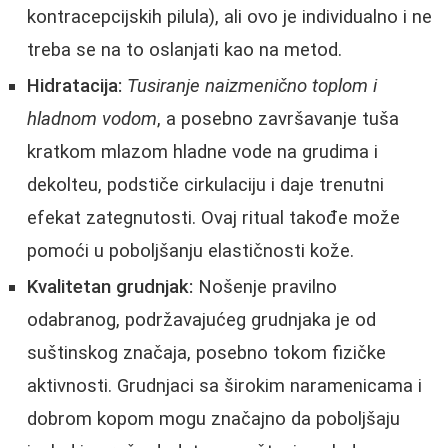
kontracepcijskih pilula), ali ovo je individualno i ne
treba se na to oslanjati kao na metod.
Hidratacija:
Tusiranje naizmenično toplom i
hladnom vodom
, a posebno završavanje tuša
kratkom mlazom hladne vode na grudima i
dekolteu, podstiče cirkulaciju i daje trenutni
efekat zategnutosti. Ovaj ritual takođe može
pomoći u poboljšanju elastičnosti kože.
Kvalitetan grudnjak:
Nošenje pravilno
odabranog, podržavajućeg grudnjaka je od
suštinskog značaja, posebno tokom fizičke
aktivnosti. Grudnjaci sa širokim naramenicama i
dobrom kopom mogu značajno da poboljšaju