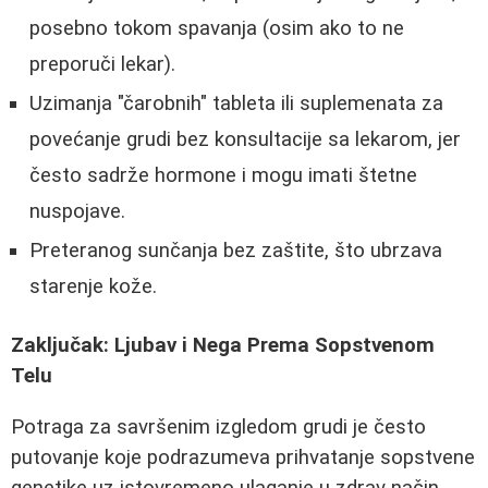
posebno tokom spavanja (osim ako to ne
preporuči lekar).
Uzimanja "čarobnih" tableta ili suplemenata za
povećanje grudi bez konsultacije sa lekarom, jer
često sadrže hormone i mogu imati štetne
nuspojave.
Preteranog sunčanja bez zaštite, što ubrzava
starenje kože.
Zaključak: Ljubav i Nega Prema Sopstvenom
Telu
Potraga za savršenim izgledom grudi je često
putovanje koje podrazumeva prihvatanje sopstvene
genetike uz istovremeno ulaganje u zdrav način