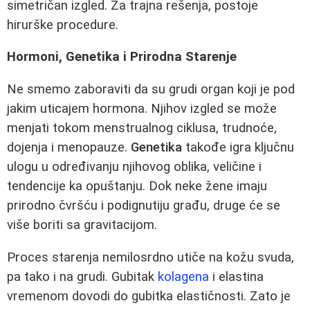
simetričan izgled. Za trajna rešenja, postoje
hirurške procedure.
Hormoni, Genetika i Prirodna Starenje
Ne smemo zaboraviti da su grudi organ koji je pod
jakim uticajem hormona. Njihov izgled se može
menjati tokom menstrualnog ciklusa, trudnoće,
dojenja i menopauze.
Genetika
takođe igra ključnu
ulogu u određivanju njihovog oblika, veličine i
tendencije ka opuštanju. Dok neke žene imaju
prirodno čvršću i podignutiju građu, druge će se
više boriti sa gravitacijom.
Proces starenja nemilosrdno utiče na kožu svuda,
pa tako i na grudi. Gubitak
kolagena
i elastina
vremenom dovodi do gubitka elastičnosti. Zato je