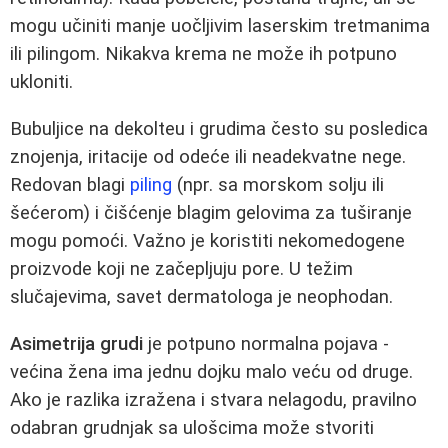
mogu učiniti manje uočljivim laserskim tretmanima
ili pilingom. Nikakva krema ne može ih potpuno
ukloniti.
Bubuljice na dekolteu i grudima često su posledica
znojenja, iritacije od odeće ili neadekvatne nege.
Redovan blagi
piling
(npr. sa morskom solju ili
šećerom) i čišćenje blagim gelovima za tuširanje
mogu pomoći. Važno je koristiti nekomedogene
proizvode koji ne začepljuju pore. U težim
slučajevima, savet dermatologa je neophodan.
Asimetrija grudi
je potpuno normalna pojava -
većina žena ima jednu dojku malo veću od druge.
Ako je razlika izražena i stvara nelagodu, pravilno
odabran grudnjak sa ulošcima može stvoriti