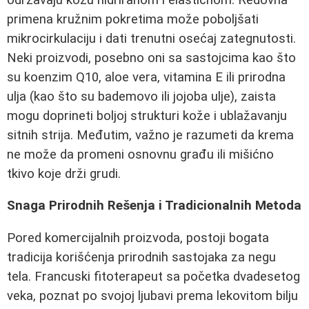
primena kružnim pokretima može poboljšati
mikrocirkulaciju i dati trenutni osećaj zategnutosti.
Neki proizvodi, posebno oni sa sastojcima kao što
su koenzim Q10, aloe vera, vitamina E ili prirodna
ulja (kao što su bademovo ili jojoba ulje), zaista
mogu doprineti boljoj strukturi kože i ublažavanju
sitnih strija. Međutim, važno je razumeti da krema
ne može da promeni osnovnu građu ili mišićno
tkivo koje drži grudi.
Snaga Prirodnih Rešenja i Tradicionalnih Metoda
Pored komercijalnih proizvoda, postoji bogata
tradicija korišćenja prirodnih sastojaka za negu
tela. Francuski fitoterapeut sa početka dvadesetog
veka, poznat po svojoj ljubavi prema lekovitom bilju