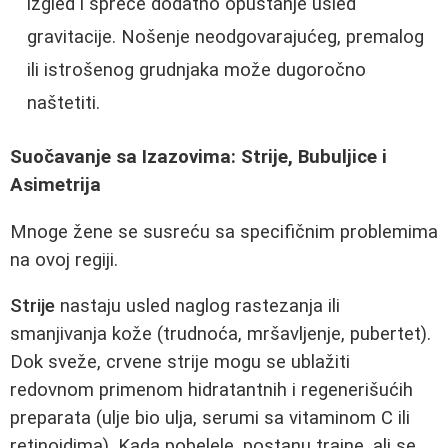
izgled i spreče dodatno opuštanje usled
gravitacije. Nošenje neodgovarajućeg, premalog
ili istrošenog grudnjaka može dugoročno
naštetiti.
Suočavanje sa Izazovima: Strije, Bubuljice i
Asimetrija
Mnoge žene se susreću sa specifičnim problemima
na ovoj regiji.
Strije
nastaju usled naglog rastezanja ili
smanjivanja kože (trudnoća, mršavljenje, pubertet).
Dok sveže, crvene strije mogu se ublažiti
redovnom primenom hidratantnih i regenerišućih
preparata (ulje bio ulja, serumi sa vitaminom C ili
retinoidima). Kada pobelele, postanu trajne, ali se