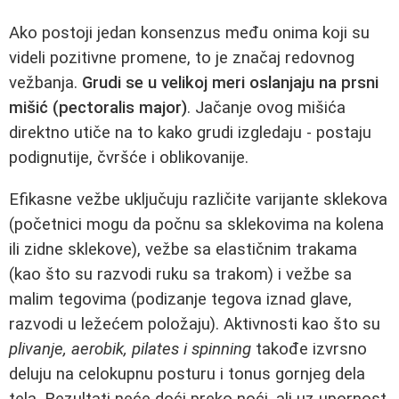
Ako postoji jedan konsenzus među onima koji su
videli pozitivne promene, to je značaj redovnog
vežbanja.
Grudi se u velikoj meri oslanjaju na prsni
mišić (pectoralis major)
. Jačanje ovog mišića
direktno utiče na to kako grudi izgledaju - postaju
podignutije, čvršće i oblikovanije.
Efikasne vežbe uključuju različite varijante sklekova
(početnici mogu da počnu sa sklekovima na kolena
ili zidne sklekove), vežbe sa elastičnim trakama
(kao što su razvodi ruku sa trakom) i vežbe sa
malim tegovima (podizanje tegova iznad glave,
razvodi u ležećem položaju). Aktivnosti kao što su
plivanje, aerobik, pilates i spinning
takođe izvrsno
deluju na celokupnu posturu i tonus gornjeg dela
tela. Rezultati neće doći preko noći, ali uz upornost,