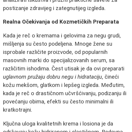
postizanje zdravijeg i zategnutijeg izgleda.
Realna Očekivanja od Kozmetičkih Preparata
Kada je reč o kremama i gelovima za negu grudi,
mišljenja su često podeljena. Mnoge žene su
isprobale različite proizvode, od popularnih
masovnih marki do specijalizovanih serum, sa
različitim ishodima. Čest utisak je da ovi preparati
uglavnom pružaju dobru negu i hidrataciju
, čineći
kožu mekšom, glatkom i lepšeg izgleda. Međutim,
kada je reč o drastičnom učvršćivanju, podizanju ili
povećanju obima, efekti su često minimalni ili
kratkotrajni.
Ključna uloga kvalitetnih krema i losiona je da
održavaju kožu hidriranom i elastičnom. Redovna