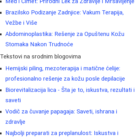
Med i Cimet: Prirodni Lek za Zdravlje i Mršavljenje
Brazilsko Podizanje Zadnjice: Vakum Terapija,
Vežbe i Više
Abdominoplastika: Rešenje za Opuštenu Kožu
Stomaka Nakon Trudnoće
Tekstovi na srodnim blogovima
Hemijski piling, mezoterapija i matične ćelije:
profesionalno rešenje za kožu posle depilacije
Biorevitalizacija lica - Šta je to, iskustva, rezultati i
saveti
Vodič za čuvanje papagaja: Saveti, ishrana i
zdravlje
Najbolji preparati za preplanulost: Iskustva i