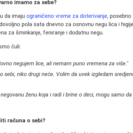
varno imamo za sebe?
u da imaju
ograničeno vreme za doterivanje
, posebno 
dovoljno pola sata dnevno za osnovnu negu lica i higij
ena za šminkanje, feniranje i dodatnu negu.
smo čuli:
edovno negujem lice, ali nemam puno vremena za više."
o sebi, niko drugi neće. Volim da uvek izgledam sredjen
i negovanu ženu koja i radi i brine o deci, mogu samo d
iti računa o sebi?