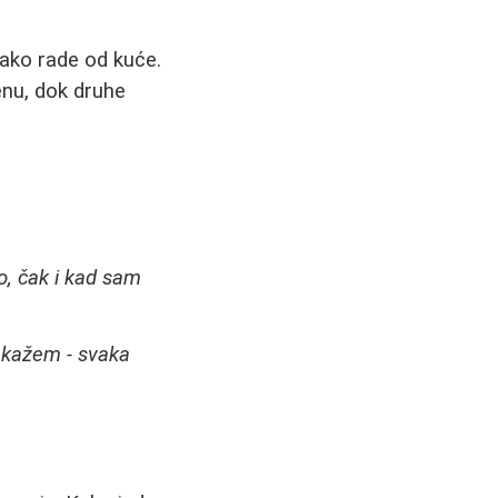
ako rade od kuće.
enu, dok druhe
o, čak i kad sam
a kažem - svaka