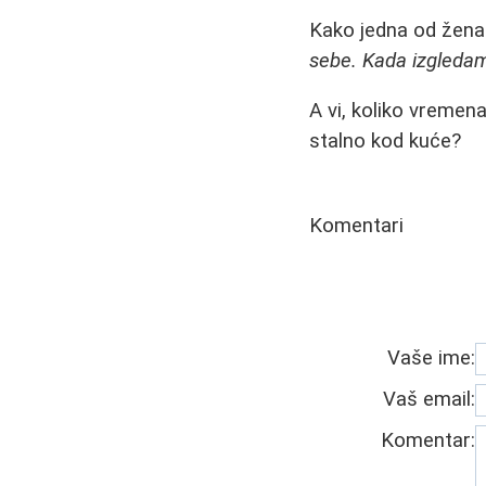
Kako jedna od žena
sebe. Kada izgledam
A vi, koliko vremen
stalno kod kuće?
Komentari
Vaše ime:
Vaš email:
Komentar: