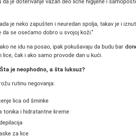
da je doterivanje važan deo lične higijene i samopošt
a je neko zapušten i neuredan spolja, takav je i iznut
je da se osećamo dobro u svojoj koži."
iako ne idu na posao, ipak pokušavaju da budu bar
done
i lice, čak i ako samo provode dan u kući.
Šta je neophodno, a šta luksuz?
rožu rutinu negovanja:
enje lica od šminke
 tonika i hidratantne kreme
depilacija
maske za lice