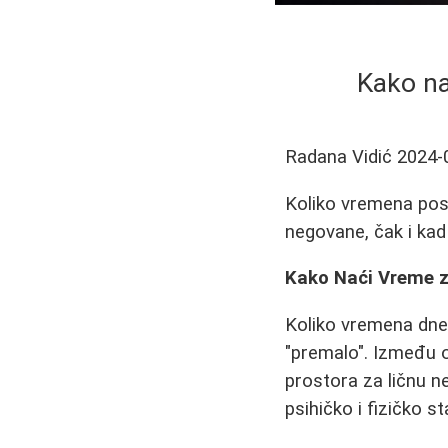
Kako na
Radana Vidić
2024-
Koliko vremena posv
negovane, čak i kad 
Kako Naći Vreme z
Koliko vremena dne
"premalo". Između o
prostora za ličnu 
psihičko i fizičko st