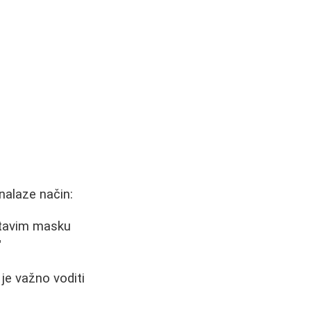
nalaze način:
stavim masku
"
 je važno voditi