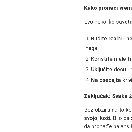
Kako pronaći vrem
Evo nekoliko saveta
Budite realni
- ne
nega.
Koristite male t
Uključite decu
- 
Ne osećajte kriv
Zaključak: Svaka ž
Bez obzira na to k
svojoj koži
. Bilo da
da pronađe balans k