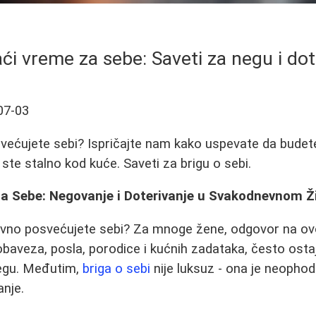
ći vreme za sebe: Saveti za negu i dot
07-03
ećujete sebi? Ispričajte nam kako uspevate da budete
ste stalno kod kuće. Saveti za brigu o sebi.
a Sebe: Negovanje i Doterivanje u Svakodnevnom Ž
vno posvećujete sebi? Za mnoge žene, odgovor na ovo 
baveza, posla, porodice i kućnih zadataka, često osta
negu. Međutim,
briga o sebi
nije luksuz - ona je neopho
anje.