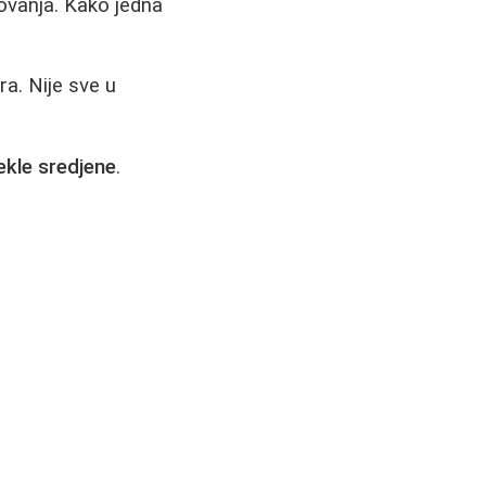
ovanja. Kako jedna
ra. Nije sve u
kle sredjene
.