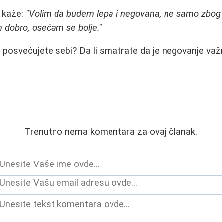
 kaže:
"Volim da budem lepa i negovana, ne samo zbog d
 dobro, osećam se bolje."
a posvećujete sebi? Da li smatrate da je negovanje važn
Trenutno nema komentara za ovaj članak.