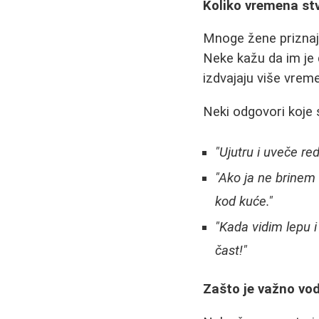
Koliko vremena st
Mnoge žene priznaj
Neke kažu da im je 
izdvajaju više vrem
Neki odgovori koje 
"Ujutru i uveče r
"Ako ja ne brinem 
kod kuće."
"Kada vidim lepu 
čast!"
Zašto je važno vod