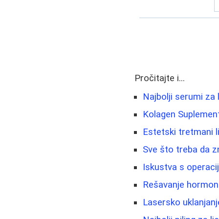
Pročitajte i...
Najbolji serumi za 
Kolagen Suplementi
Estetski tretmani li
Sve što treba da z
Iskustva s operaci
Rešavanje hormonsk
Lasersko uklanjanje