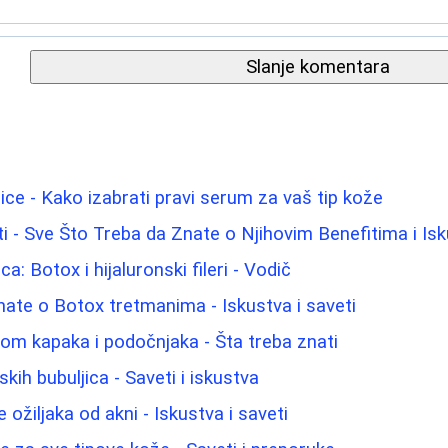
Slanje komentara
lice - Kako izabrati pravi serum za vaš tip kože
 - Sve Što Treba da Znate o Njihovim Benefitima i Is
ca: Botox i hijaluronski fileri - Vodič
nate o Botox tretmanima - Iskustva i saveti
jom kapaka i podočnjaka - Šta treba znati
ih bubuljica - Saveti i iskustva
 ožiljaka od akni - Iskustva i saveti