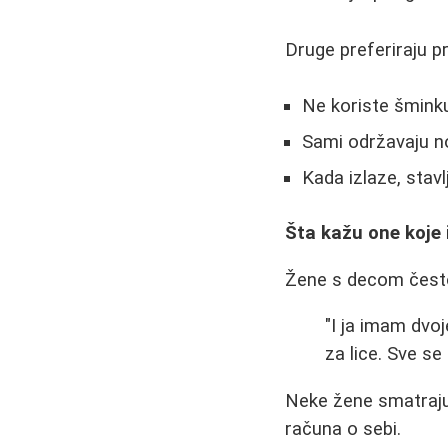
Druge preferiraju pri
Ne koriste šmink
Sami održavaju n
Kada izlaze, stav
Šta kažu one koje
Žene s decom često 
"I ja imam dvo
za lice. Sve s
Neke žene smatraju
računa o sebi.