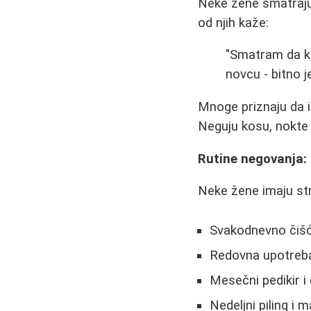
Neke žene smatraju 
od njih kaže:
"Smatram da kad
novcu - bitno 
Mnoge priznaju da 
Neguju kosu, nokte 
Rutine negovanja: 
Neke žene imaju st
Svakodnevno čišć
Redovna upotreba
Mesečni pedikir i 
Nedeljni piling i 