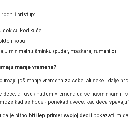
rodniji pristup:
u dok su kod kuće
okte i kosu
ljaju minimalnu šminku (puder, maskara, rumenilo)
 imaju manje vremena?
imaju još manje vremena za sebe, ali neke i dalje pro
je dece, ali uvek nađem vremena da se nasminkam ili 
e može kad se hoće - ponekad uveče, kad deca spavaju.
 da je bitno
biti lep primer svojoj deci
i pokazati im da