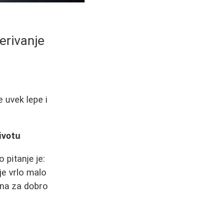
erivanje
 uvek lepe i
ivotu
pitanje je:
je vrlo malo
dna za dobro