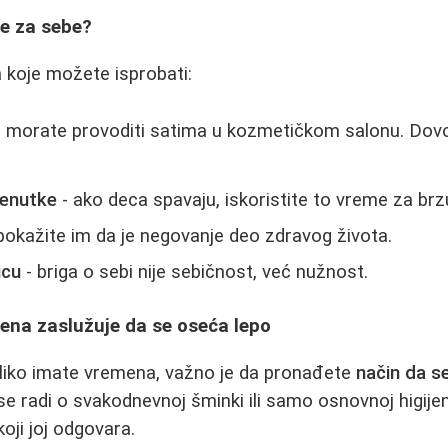
e za sebe?
 koje možete isprobati:
 morate provoditi satima u kozmetičkom salonu. Dovo
renutke
- ako deca spavaju, iskoristite to vreme za brz
pokažite im da je negovanje deo zdravog života.
icu
- briga o sebi nije sebičnost, već nužnost.
ena zaslužuje da se oseća lepo
oliko imate vremena, važno je da pronađete
način da s
 se radi o svakodnevnoj šminki ili samo osnovnoj higije
oji joj odgovara.