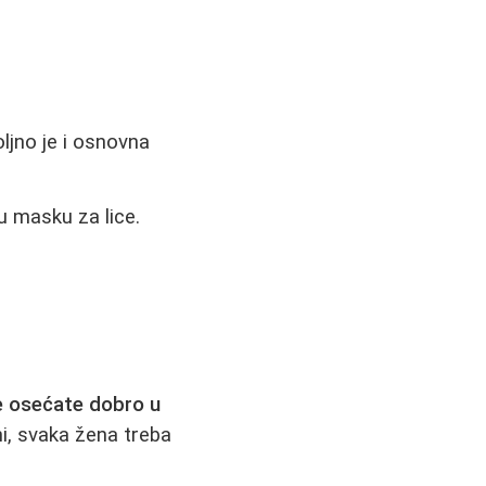
ljno je i osnovna
u masku za lice.
e osećate dobro u
ni, svaka žena treba