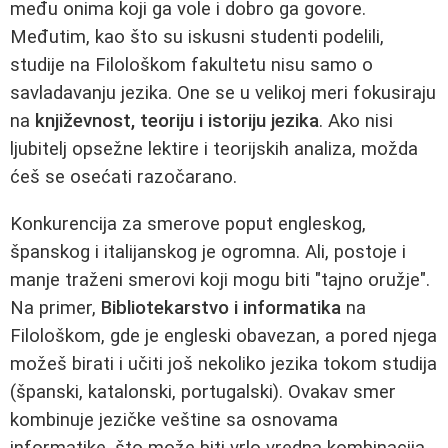
među onima koji ga vole i dobro ga govore.
Međutim, kao što su iskusni studenti podelili,
studije na Filološkom fakultetu nisu samo o
savladavanju jezika. One se u velikoj meri fokusiraju
na
književnost, teoriju i istoriju jezika
. Ako nisi
ljubitelj opsežne lektire i teorijskih analiza, možda
ćeš se osećati razočarano.
Konkurencija za smerove poput engleskog,
španskog i italijanskog je ogromna. Ali, postoje i
manje traženi smerovi koji mogu biti "tajno oružje".
Na primer,
Bibliotekarstvo i informatika
na
Filološkom, gde je engleski obavezan, a pored njega
možeš birati i učiti još nekoliko jezika tokom studija
(španski, katalonski, portugalski). Ovakav smer
kombinuje jezičke veštine sa osnovama
informatike, što može biti vrlo vredna kombinacija