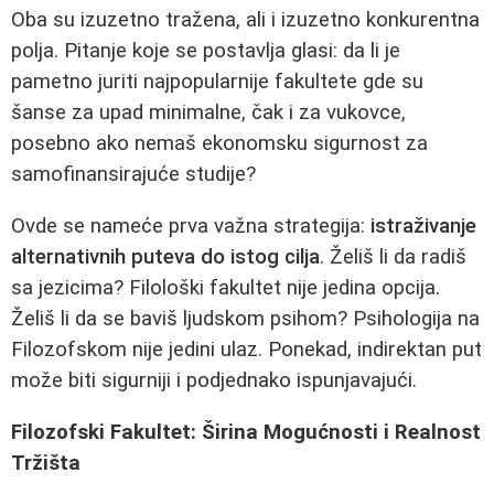
Oba su izuzetno tražena, ali i izuzetno konkurentna
polja. Pitanje koje se postavlja glasi: da li je
pametno juriti najpopularnije fakultete gde su
šanse za upad minimalne, čak i za vukovce,
posebno ako nemaš ekonomsku sigurnost za
samofinansirajuće studije?
Ovde se nameće prva važna strategija:
istraživanje
alternativnih puteva do istog cilja
. Želiš li da radiš
sa jezicima? Filološki fakultet nije jedina opcija.
Želiš li da se baviš ljudskom psihom? Psihologija na
Filozofskom nije jedini ulaz. Ponekad, indirektan put
može biti sigurniji i podjednako ispunjavajući.
Filozofski Fakultet: Širina Mogućnosti i Realnost
Tržišta