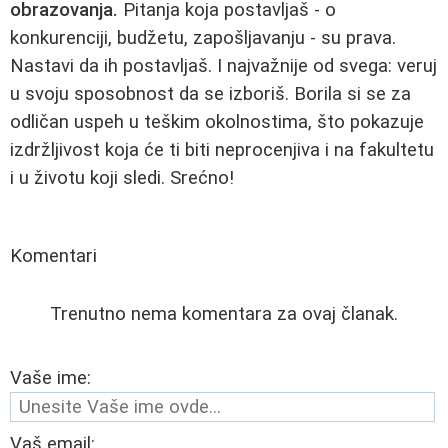
obrazovanja.
Pitanja koja postavljaš - o
konkurenciji, budžetu, zapošljavanju - su prava.
Nastavi da ih postavljaš. I najvažnije od svega: veruj
u svoju sposobnost da se izboriš. Borila si se za
odličan uspeh u teškim okolnostima, što pokazuje
izdržljivost koja će ti biti neprocenjiva i na fakultetu
i u životu koji sledi. Srećno!
Komentari
Trenutno nema komentara za ovaj članak.
Vaše ime:
Vaš email: