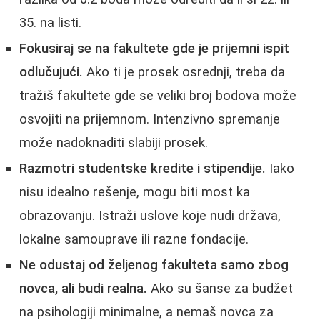
35. na listi.
Fokusiraj se na fakultete gde je prijemni ispit
odlučujući.
Ako ti je prosek osrednji, treba da
tražiš fakultete gde se veliki broj bodova može
osvojiti na prijemnom. Intenzivno spremanje
može nadoknaditi slabiji prosek.
Razmotri studentske kredite i stipendije.
Iako
nisu idealno rešenje, mogu biti most ka
obrazovanju. Istraži uslove koje nudi država,
lokalne samouprave ili razne fondacije.
Ne odustaj od željenog fakulteta samo zbog
novca, ali budi realna.
Ako su šanse za budžet
na psihologiji minimalne, a nemaš novca za