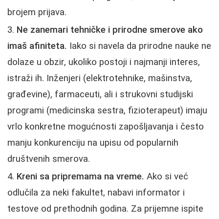
brojem prijava.
Ne zanemari tehničke i prirodne smerove ako
imaš afiniteta.
Iako si navela da prirodne nauke ne
dolaze u obzir, ukoliko postoji i najmanji interes,
istraži ih. Inženjeri (elektrotehnike, mašinstva,
građevine), farmaceuti, ali i strukovni studijski
programi (medicinska sestra, fizioterapeut) imaju
vrlo konkretne mogućnosti zapošljavanja i često
manju konkurenciju na upisu od popularnih
društvenih smerova.
Kreni sa pripremama na vreme.
Ako si već
odlučila za neki fakultet, nabavi informator i
testove od prethodnih godina. Za prijemne ispite