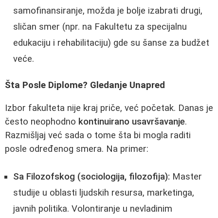
samofinansiranje, možda je bolje izabrati drugi,
sličan smer (npr. na Fakultetu za specijalnu
edukaciju i rehabilitaciju) gde su šanse za budžet
veće.
Šta Posle Diplome? Gledanje Unapred
Izbor fakulteta nije kraj priče, već početak. Danas je
često neophodno
kontinuirano usavršavanje
.
Razmišljaj već sada o tome šta bi mogla raditi
posle određenog smera. Na primer:
Sa Filozofskog (sociologija, filozofija):
Master
studije u oblasti ljudskih resursa, marketinga,
javnih politika. Volontiranje u nevladinim