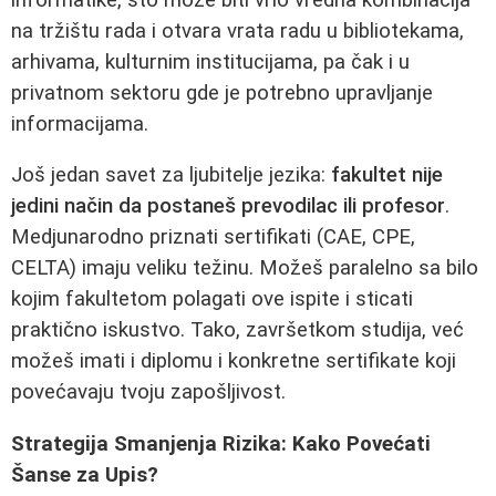
na tržištu rada i otvara vrata radu u bibliotekama,
arhivama, kulturnim institucijama, pa čak i u
privatnom sektoru gde je potrebno upravljanje
informacijama.
Još jedan savet za ljubitelje jezika:
fakultet nije
jedini način da postaneš prevodilac ili profesor
.
Medjunarodno priznati sertifikati (CAE, CPE,
CELTA) imaju veliku težinu. Možeš paralelno sa bilo
kojim fakultetom polagati ove ispite i sticati
praktično iskustvo. Tako, završetkom studija, već
možeš imati i diplomu i konkretne sertifikate koji
povećavaju tvoju zapošljivost.
Strategija Smanjenja Rizika: Kako Povećati
Šanse za Upis?