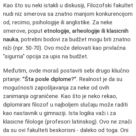
Kao što su neki istakli u diskusiji, Filozofski fakultet
nudi niz smerova sa znatno manjom konkurencijom
od, recimo, psihologije ili anglistike. Za neke
smerove, poput
etnologije, arheologije ili klasicnih
nauka
, potrebni bodovi za budžet mogu biti znatno
niži (npr. 50-70). Ovo može delovati kao privlačna
"sigurna" opcija za upis na budžet.
Međutim, ovde moraš postaviti sebi drugo kliučno
pitanje:
"Šta posle diplome?"
. Realnost je da su
mogućnosti zapošljavanja za neke od ovih
zanimanja ograničene. Kao što je neko rekao,
diplomirani filozof u najboljem slučaju može raditi
kao nastavnik u gimnaziji. Ista logika važi i za
klasicne filologe (profesori latinskog). Ovo ne znači
da su ovi fakulteti beskorisni - daleko od toga. Oni