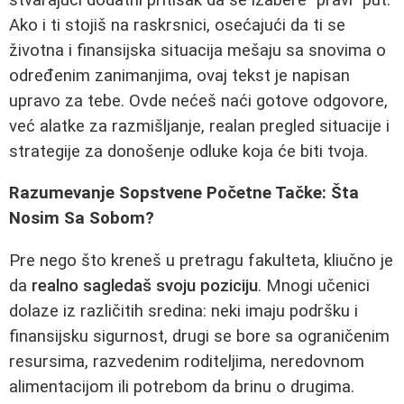
Ako i ti stojiš na raskrsnici, osećajući da ti se
životna i finansijska situacija mešaju sa snovima o
određenim zanimanjima, ovaj tekst je napisan
upravo za tebe. Ovde nećeš naći gotove odgovore,
već alatke za razmišljanje, realan pregled situacije i
strategije za donošenje odluke koja će biti tvoja.
Razumevanje Sopstvene Početne Tačke: Šta
Nosim Sa Sobom?
Pre nego što kreneš u pretragu fakulteta, kliučno je
da
realno sagledaš svoju poziciju
. Mnogi učenici
dolaze iz različitih sredina: neki imaju podršku i
finansijsku sigurnost, drugi se bore sa ograničenim
resursima, razvedenim roditeljima, neredovnom
alimentacijom ili potrebom da brinu o drugima.