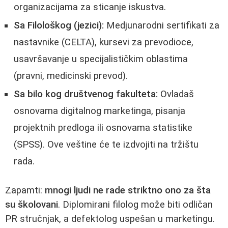
organizacijama za sticanje iskustva.
Sa Filološkog (jezici):
Medjunarodni sertifikati za
nastavnike (CELTA), kursevi za prevodioce,
usavršavanje u specijalističkim oblastima
(pravni, medicinski prevod).
Sa bilo kog društvenog fakulteta:
Ovladaš
osnovama digitalnog marketinga, pisanja
projektnih predloga ili osnovama statistike
(SPSS). Ove veštine će te izdvojiti na tržištu
rada.
Zapamti:
mnogi ljudi ne rade striktno ono za šta
su školovani
. Diplomirani filolog može biti odličan
PR stručnjak, a defektolog uspešan u marketingu.