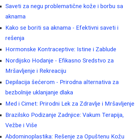
Saveti za negu problematične kože i borbu sa
aknama
Kako se boriti sa aknama - Efektivni saveti i
rešenja
Hormonske Kontraceptive: Istine i Zablude
Nordijsko Hodanje - Efikasno Sredstvo za
Mršavljenje i Rekreaciju
Depilacija šećerom - Prirodna alternativa za
bezbolnije uklanjanje dlaka
Med i Cimet: Prirodni Lek za Zdravlje i Mršavljenje
Brazilsko Podizanje Zadnjice: Vakum Terapija,
Vežbe i Više
Abdominoplastika: Rešenje za Opuštenu Kožu