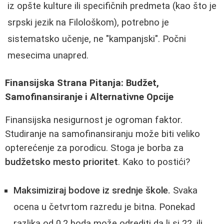
iz opšte kulture ili specifičnih predmeta (kao što je
srpski jezik na Filološkom), potrebno je
sistematsko učenje, ne "kampanjski". Počni
mesecima unapred.
Finansijska Strana Pitanja: Budžet,
Samofinansiranje i Alternativne Opcije
Finansijska nesigurnost je ogroman faktor.
Studiranje na samofinansiranju može biti veliko
opterećenje za porodicu. Stoga je borba za
budžetsko mesto prioritet
. Kako to postići?
Maksimiziraj bodove iz srednje škole.
Svaka
ocena u četvrtom razredu je bitna. Ponekad
razlika od 0.2 boda može odrediti da li si 22. ili