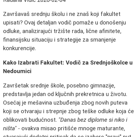
Završavaš srednju školu i ne znaš koji fakultet
upisati? Ovaj detaljan vodič pomaže u donošenju
odluke, analizirajući tržište rada, lične afinitete,
finansijsku situaciju i strategije za smanjenje
konkurencije.
Kako Izabrati Fakultet: Vodič za Srednjoškolce u
Nedoumici
Završetak srednje škole, posebno gimnazije,
predstavlja jedan od ključnih prekretnica u životu.
Osećaj je mešavina uzbuđenja zbog novih puteva
koji se otvaraju i strepnje zbog teške odluke koja će
oblikovati budućnost.
"Danas bez diplome si niko i
ništa"
- ovakva misao pritišće mnoge maturante,
stvarajući dodatni pritisak da se izabere "pravi" put.