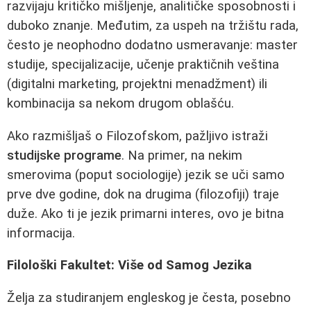
razvijaju kritičko mišljenje, analitičke sposobnosti i
duboko znanje. Međutim, za uspeh na tržištu rada,
često je neophodno dodatno usmeravanje: master
studije, specijalizacije, učenje praktičnih veština
(digitalni marketing, projektni menadžment) ili
kombinacija sa nekom drugom oblašću.
Ako razmišljaš o Filozofskom, pažljivo istraži
studijske programe
. Na primer, na nekim
smerovima (poput sociologije) jezik se uči samo
prve dve godine, dok na drugima (filozofiji) traje
duže. Ako ti je jezik primarni interes, ovo je bitna
informacija.
Filološki Fakultet: Više od Samog Jezika
Želja za studiranjem engleskog je česta, posebno