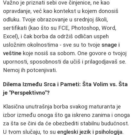
Važno je priznati sebi ove činjenice, ne kao
opravdanje, već kao kontekst u kojem donosiš
odluku. Tvoje obrazovanje u srednjoj školi,
sertifikati (kao što su FCE, Photoshop, Word,
Excel), i čak borba da održiš odličan uspeh
usložnim okolnostima - sve su to tvoje
snage i
veštine
koje nosiš sa sobom. One govore o tvojoj
upornosti, sposobnosti da učiš i prilagodjavaš se.
Nemoj ih potcenjivati.
Dilema Između Srca i Pameti: Šta Volim vs. Šta
je "Perspektivno"?
Klasična unutrašnja borba svakog maturanta je
izbor između onoga što ga iskreno zanima i onoga
za šta se čini da će obezbediti stabilnu budućnost.
U tvom slučaju, to su
engleski jezik i psihologija
.