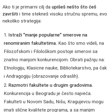
Ako ti je primarni cilj da
upišeš nešto što ćeš
završiti
i time stekneš visoku stručnu spremu, evo
nekoliko strategija:
Istraži "manje popularne" smerove na
renomiranim fakultetima.
Kao što smo videli, na
Filozofskom i Filološkom postoje smerovi sa
znatno manjom konkurencijom. Obrati pažnju na:
Etnologiju, Klasicne nauke, Bibliotekarstvo, pa čak
i Andragogiju (obrazovanje odraslih).
Razmotri fakultete u drugim gradovima.
Konkurencija u Beogradu je često najveća.
Fakulteti u Novom Sadu, Nišu, Kragujevcu mogu
imati slične kvalitete programa, a sa manjim