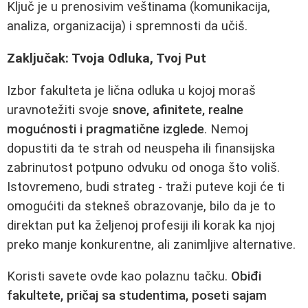
Ključ je u prenosivim veštinama (komunikacija,
analiza, organizacija) i spremnosti da učiš.
Zaključak: Tvoja Odluka, Tvoj Put
Izbor fakulteta je lična odluka u kojoj moraš
uravnotežiti svoje
snove, afinitete, realne
mogućnosti i pragmatične izglede
. Nemoj
dopustiti da te strah od neuspeha ili finansijska
zabrinutost potpuno odvuku od onoga što voliš.
Istovremeno, budi strateg - traži puteve koji će ti
omogućiti da stekneš obrazovanje, bilo da je to
direktan put ka željenoj profesiji ili korak ka njoj
preko manje konkurentne, ali zanimljive alternative.
Koristi savete ovde kao polaznu tačku.
Obiđi
fakultete, pričaj sa studentima, poseti sajam