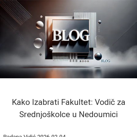
Kako Izabrati Fakultet: Vodič za
Srednjoškolce u Nedoumici
Radana Vidić
2026-02-04