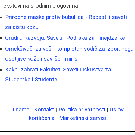
Tekstovi na srodnim blogovima
Prirodne maske protiv bubuljica - Recepti i saveti
za čistu kožu
Grudi u Razvoju: Saveti i Podrška za Tinejdžerke
Omekšivači za veš - kompletan vodič za izbor, negu
osetljive kože i savršen miris
Kako Izabrati Fakultet: Saveti i Iskustva za
Studentke i Studente
O nama
|
Kontakt
|
Politika privatnosti
|
Uslovi
korišćenja
|
Marketinški servisi