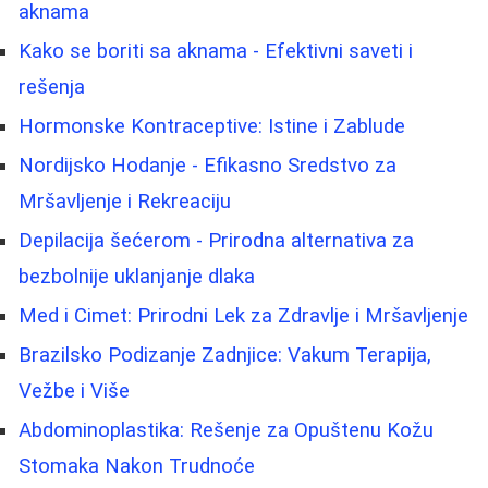
aknama
Kako se boriti sa aknama - Efektivni saveti i
rešenja
Hormonske Kontraceptive: Istine i Zablude
Nordijsko Hodanje - Efikasno Sredstvo za
Mršavljenje i Rekreaciju
Depilacija šećerom - Prirodna alternativa za
bezbolnije uklanjanje dlaka
Med i Cimet: Prirodni Lek za Zdravlje i Mršavljenje
Brazilsko Podizanje Zadnjice: Vakum Terapija,
Vežbe i Više
Abdominoplastika: Rešenje za Opuštenu Kožu
Stomaka Nakon Trudnoće