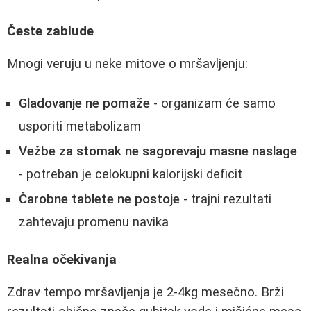
Česte zablude
Mnogi veruju u neke mitove o mršavljenju:
Gladovanje ne pomaže
- organizam će samo
usporiti metabolizam
Vežbe za stomak ne sagorevaju masne naslage
- potreban je celokupni kalorijski deficit
Čarobne tablete ne postoje
- trajni rezultati
zahtevaju promenu navika
Realna očekivanja
Zdrav tempo mršavljenja je 2-4kg mesečno. Brži