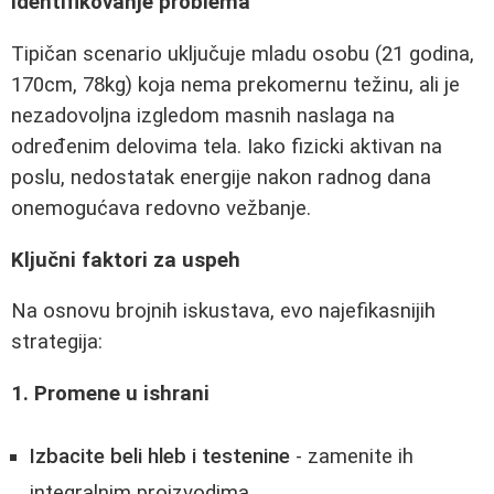
Identifikovanje problema
Tipičan scenario uključuje mladu osobu (21 godina,
170cm, 78kg) koja nema prekomernu težinu, ali je
nezadovoljna izgledom masnih naslaga na
određenim delovima tela. Iako fizicki aktivan na
poslu, nedostatak energije nakon radnog dana
onemogućava redovno vežbanje.
Ključni faktori za uspeh
Na osnovu brojnih iskustava, evo najefikasnijih
strategija:
1. Promene u ishrani
Izbacite beli hleb i testenine
- zamenite ih
integralnim proizvodima