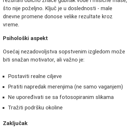
rezultati obično znače gubitak vode i mišićne mase,
što nije poželjno. Ključ je u doslednosti - male
dnevne promene donose velike rezultate kroz
vreme.
Psihološki aspekt
Osećaj nezadovoljstva sopstvenim izgledom može
biti snažan motivator, ali važno je:
Postaviti realne ciljeve
Pratiti napredak merenjima (ne samo vaganjem)
Ne upoređivati se sa fotosopiranim slikama
Tražiti podršku okoline
Zaključak