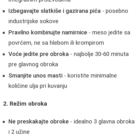
Izbegavajte slatkiše i gazirana pića
- posebno
industrijske sokove
Pravilno kombinujte namirnice
- meso jedite sa
povrćem, ne sa hlebom ili krompirom
Voće jedite pre obroka
- najbolje 30-60 minuta
pre glavnog obroka
Smanjite unos masti
- koristite minimalne
količine ulja pri kuvanju
2. Režim obroka
Ne preskakajte obroke
- idealno 3 glavna obroka
i 2 užine