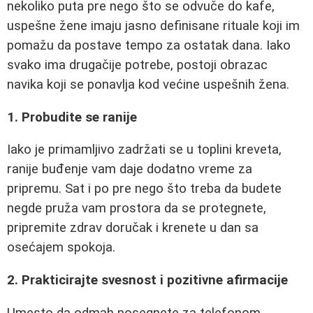
nekoliko puta pre nego što se odvuče do kafe,
uspešne žene imaju jasno definisane rituale koji im
pomažu da postave tempo za ostatak dana. Iako
svako ima drugačije potrebe, postoji obrazac
navika koji se ponavlja kod većine uspešnih žena.
1. Probudite se ranije
Iako je primamljivo zadržati se u toplini kreveta,
ranije buđenje vam daje dodatno vreme za
pripremu. Sat i po pre nego što treba da budete
negde pruža vam prostora da se protegnete,
pripremite zdrav doručak i krenete u dan sa
osećajem spokoja.
2. Prakticirajte svesnost i pozitivne afirmacije
Umesto da odmah posegnete za telefonom,