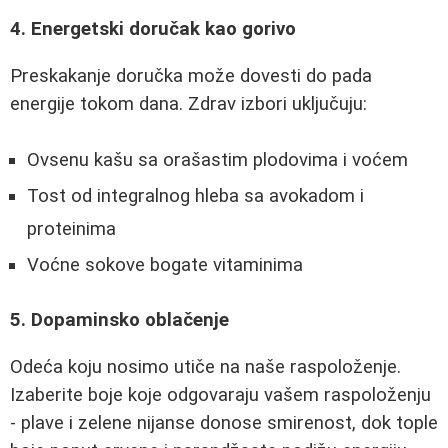
4. Energetski doručak kao gorivo
Preskakanje doručka može dovesti do pada
energije tokom dana. Zdrav izbori uključuju:
Ovsenu kašu sa orašastim plodovima i voćem
Tost od integralnog hleba sa avokadom i
proteinima
Voćne sokove bogate vitaminima
5. Dopaminsko oblačenje
Odeća koju nosimo utiče na naše raspoloženje.
Izaberite boje koje odgovaraju vašem raspoloženju
- plave i zelene nijanse donose smirenost, dok tople