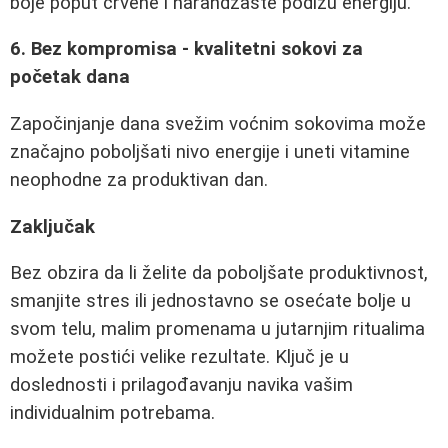
boje poput crvene i narandžaste podižu energiju.
6. Bez kompromisa - kvalitetni sokovi za
početak dana
Započinjanje dana svežim voćnim sokovima može
značajno poboljšati nivo energije i uneti vitamine
neophodne za produktivan dan.
Zaključak
Bez obzira da li želite da poboljšate produktivnost,
smanjite stres ili jednostavno se osećate bolje u
svom telu, malim promenama u jutarnjim ritualima
možete postići velike rezultate. Ključ je u
doslednosti i prilagođavanju navika vašim
individualnim potrebama.