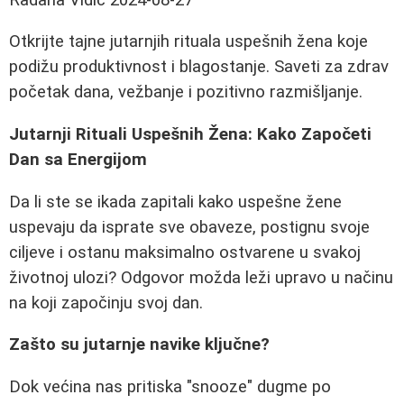
Otkrijte tajne jutarnjih rituala uspešnih žena koje
podižu produktivnost i blagostanje. Saveti za zdrav
početak dana, vežbanje i pozitivno razmišljanje.
Jutarnji Rituali Uspešnih Žena: Kako Započeti
Dan sa Energijom
Da li ste se ikada zapitali kako uspešne žene
uspevaju da isprate sve obaveze, postignu svoje
ciljeve i ostanu maksimalno ostvarene u svakoj
životnoj ulozi? Odgovor možda leži upravo u načinu
na koji započinju svoj dan.
Zašto su jutarnje navike ključne?
Dok većina nas pritiska "snooze" dugme po