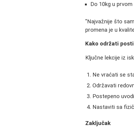
Do 10kg u prvom
"Najvažnije što sam
promena je u kvalite
Kako održati post
Ključne lekcije iz is
Ne vraćati se st
Održavati redov
Postepeno uvodit
Nastaviti sa fiz
Zaključak