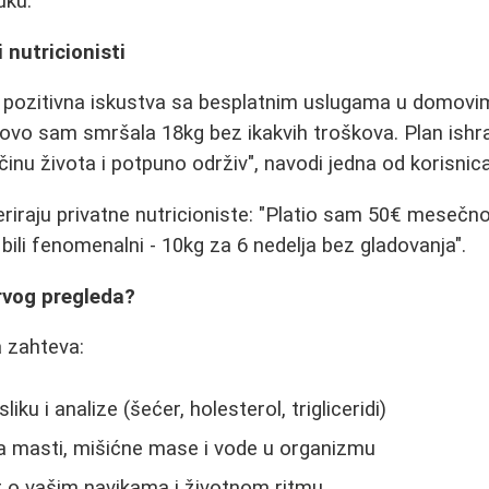
uku.
i nutricionisti
le pozitivna iskustva sa besplatnim uslugama u domovim
vo sam smršala 18kg bez ikakvih troškova. Plan ishra
nu života i potpuno održiv", navodi jedna od korisnica
riraju privatne nutricioniste: "Platio sam 50€ mesečno 
su bili fenomenalni - 10kg za 6 nedelja bez gladovanja".
rvog pregleda?
a zahteva:
iku i analize (šećer, holesterol, trigliceridi)
a masti, mišićne mase i vode u organizmu
r o vašim navikama i životnom ritmu