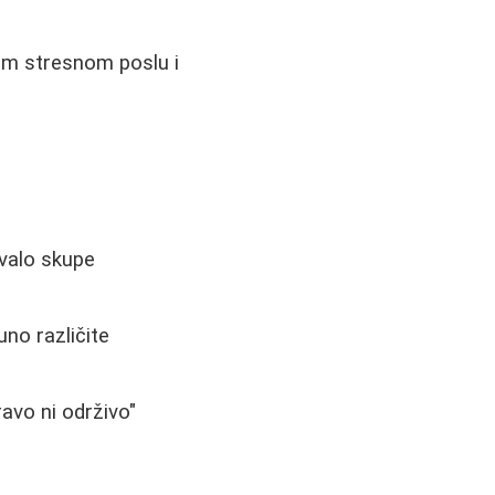
mom stresnom poslu i
ivalo skupe
no različite
avo ni održivo"