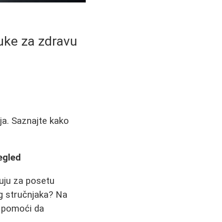
ruke za zdravu
nja. Saznajte kako
egled
uju za posetu
og stručnjaka? Na
m pomoći da