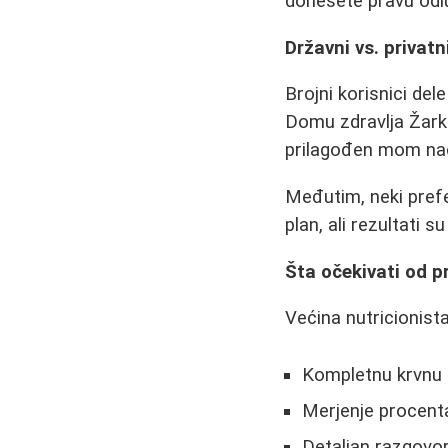
donesete pravu odl
Državni vs. privatn
Brojni korisnici de
Domu zdravlja Žarko
prilagođen mom nači
Međutim, neki prefe
plan, ali rezultati 
Šta očekivati od p
Većina nutricionist
Kompletnu krvnu sl
Merjenje procent
Detaljan razgovo