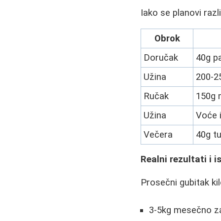
Iako se planovi raz
Obrok
Doručak
40g pa
Užina
200-25
Ručak
150g m
Užina
Voće i
Večera
40g t
Realni rezultati i 
Prosečni gubitak ki
3-5kg mesečno z