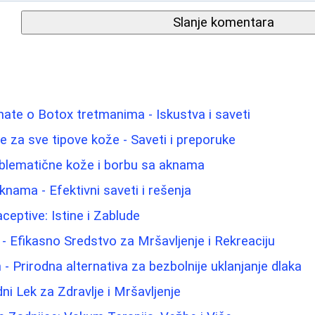
Slanje komentara
nate o Botox tretmanima - Iskustva i saveti
lice za sve tipove kože - Saveti i preporuke
oblematične kože i borbu sa aknama
knama - Efektivni saveti i rešenja
eptive: Istine i Zablude
- Efikasno Sredstvo za Mršavljenje i Rekreaciju
- Prirodna alternativa za bezbolnije uklanjanje dlaka
ni Lek za Zdravlje i Mršavljenje