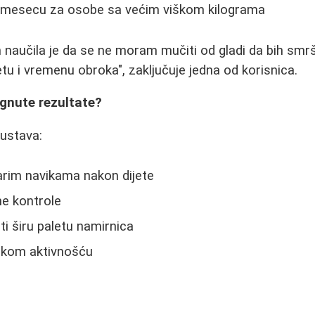
 mesecu za osobe sa većim viškom kilograma
 naučila je da se ne moram mučiti od gladi da bih smr
tu i vremenu obroka", zaključuje jedna od korisnica.
ignute rezultate?
kustava:
arim navikama nakon dijete
ne kontrole
i širu paletu namirnica
ičkom aktivnošću