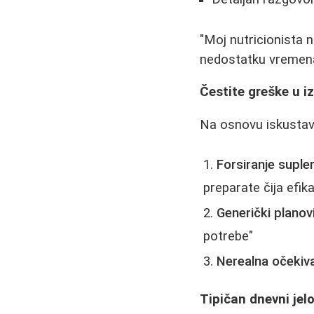
"Moj nutricionista 
nedostatku vremena 
Čestite greške u i
Na osnovu iskustava
Forsiranje supl
preparate čija efik
Generički planovi
potrebe"
Nerealna očekiva
Tipičan dnevni jel