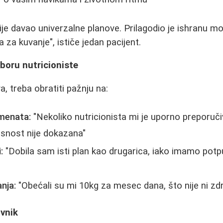
nije davao univerzalne planove. Prilagodio je ishranu 
za kuvanje", ističe jedan pacijent.
zboru nutricioniste
, treba obratiti pažnju na:
emenata:
"Nekoliko nutricionista mi je uporno preporuč
asnost nije dokazana"
:
"Dobila sam isti plan kao drugarica, iako imamo potpu
nja:
"Obećali su mi 10kg za mesec dana, što nije ni zdr
ovnik