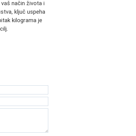
r vaš način života i
ustva, ključ uspeha
bitak kilograma je
ilj.