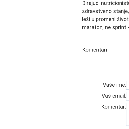
Birajući nutricionist
zdravstveno stanje,
leži u promeni živo
maraton, ne sprint 
Komentari
Vaše ime:
Vaš email:
Komentar: