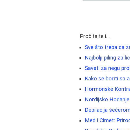
Pročitajte i...
Sve što treba da z
Najbolji piling za 
Saveti za negu pr
Kako se boriti sa a
Hormonske Kontrac
Nordijsko Hodanje 
Depilacija šećerom 
Med i Cimet: Prirod