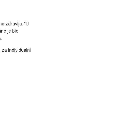
a zdravlja. "U
ne je bio
.
za individualni