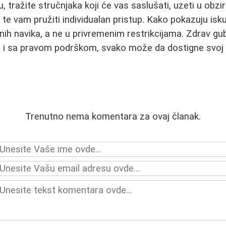
u, tražite stručnjaka koji će vas saslušati, uzeti u obzi
 te vam pružiti individualan pristup. Kako pokazuju isk
tnih navika, a ne u privremenim restrikcijama. Zdrav gu
- i sa pravom podrškom, svako može da dostigne svoj c
Trenutno nema komentara za ovaj članak.