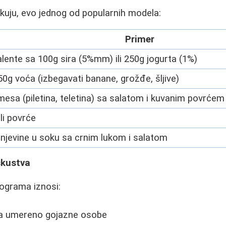
likuju, evo jednog od popularnih modela:
Primer
lente sa 100g sira (5%mm) ili 250g jogurta (1%)
0g voća (izbegavati banane, grožđe, šljive)
esa (piletina, teletina) sa salatom i kuvanim povrćem
li povrće
unjevine u soku sa crnim lukom i salatom
iskustva
lograma iznosi:
a umereno gojazne osobe