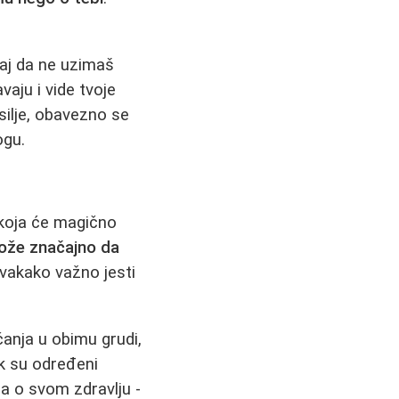
baj da ne uzimaš
vaju i vide tvoje
silje, obavezno se
ogu.
 koja će magično
 može značajno da
 svakako važno jesti
anja u obimu grudi,
ik su određeni
na o svom zdravlju -