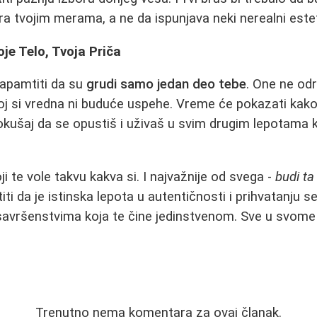
a tvojim merama, a ne da ispunjava neki nerealni estet
je Telo, Tvoja Priča
zapamtiti da su
grudi samo jedan deo tebe
. One ne od
joj si vredna ni buduće uspehe. Vreme će pokazati kako
pokušaj da se opustiš i uživaš u svim drugim lepotama k
ji te vole takvu kakva si. I najvažnije od svega -
budi t
i da je istinska lepota u autentičnosti i prihvatanju s
savršenstvima koja te čine jedinstvenom. Sve u svom
Trenutno nema komentara za ovaj članak.