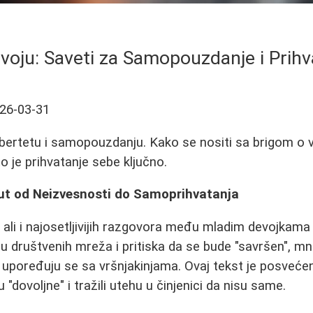
voju: Saveti za Samopouzdanje i Prih
26-03-31
bertetu i samopouzdanju. Kako se nositi sa brigom o v
o je prihvatanje sebe ključno.
Put od Neizvesnosti do Samoprihvatanja
ali i najosetljivijih razgovora među mladim devojkama t
bu društvenih mreža i pritiska da se bude "savršen", m
 upoređuju se sa vršnjakinjama. Ovaj tekst je posvećen
su "dovoljne" i tražili utehu u činjenici da nisu same.