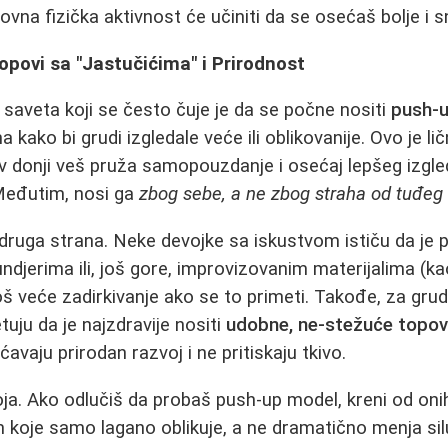
ovna fizička aktivnost će učiniti da se osećaš bolje i s
opovi sa "Jastučićima" i Prirodnost
 saveta koji se često čuje je da se počne nositi
push-u
 kako bi grudi izgledale veće ili oblikovanije. Ovo je li
av donji veš pruža samopouzdanje i osećaj lepšeg izg
 Međutim, nosi ga
zbog sebe, a ne zbog straha od tuđeg 
 druga strana. Neke devojke sa iskustvom ističu da je 
ndjerima ili, još gore, improvizovanim materijalima (ka
š veće zadirkivanje ako se to primeti. Takođe, za grudi
uju da je najzdravije nositi
udobne, ne-stežuće topove
avaju prirodan razvoj i ne pritiskaju tkivo.
voja. Ako odlučiš da probaš push-up model, kreni od on
 koje samo lagano oblikuje, a ne dramatično menja sil