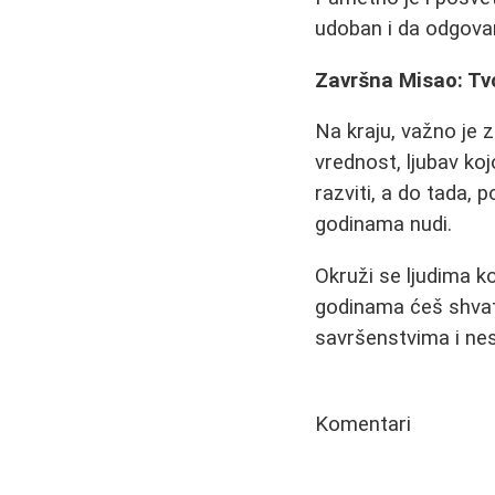
udoban i da odgovar
Završna Misao: Tvo
Na kraju, važno je 
vrednost, ljubav ko
razviti, a do tada, 
godinama nudi.
Okruži se ljudima ko
godinama ćeš shvatit
savršenstvima i ne
Komentari