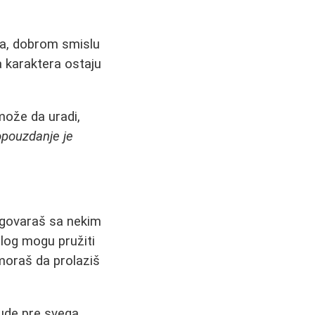
ma, dobrom smislu
a karaktera ostaju
može da uradi,
pouzdanje je
azgovaraš sa nekim
olog mogu pružiti
moraš da prolaziš
bude pre svega