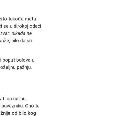
sto takođe meta
i se u širokoj odeći
stvar:
nikada ne
kaže, bilo da su
i poput bolova u
oželjnu pažnju.
ti na celinu.
o saveznika. Ono te
žnije od bilo kog