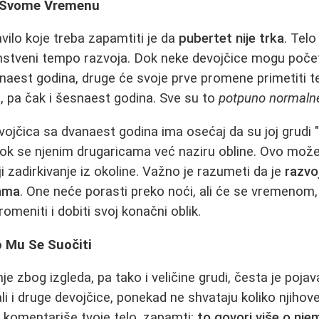
u Svome Vremenu
avilo koje treba zapamtiti je da
pubertet nije trka
. Tel
instveni tempo razvoja. Dok neke devojčice mogu početi
anaest godina, druge će svoje prve promene primetiti te
, pa čak i šesnaest godina. Sve su to
potpuno normalne 
vojčica sa dvanaest godina ima osećaj da su joj grudi "m
dok se njenim drugaricama već naziru obline. Ovo može
 zadirkivanje iz okoline. Važno je razumeti da je
razvo
nama
. One neće porasti preko noći, ali će se vremenom
meniti i dobiti svoj konačni oblik.
o Mu Se Suočiti
je zbog izgleda, pa tako i veličine grudi, česta je poja
li i druge devojčice, ponekad ne shvataju koliko njihov
 komentariše tvoje telo, zapamti:
to govori više o nje