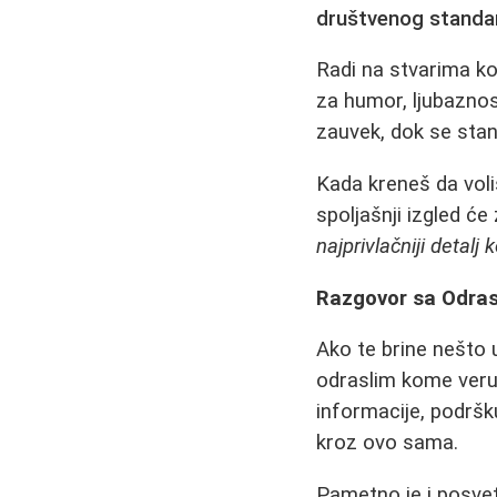
društvenog standa
Radi na stvarima ko
za humor, ljubaznost
zauvek, dok se stan
Kada kreneš da voli
spoljašnji izgled 
najprivlačniji detalj
Razgovor sa Odras
Ako te brine nešto 
odraslim kome veruje
informacije, podršk
kroz ovo sama.
Pametno je i posvet