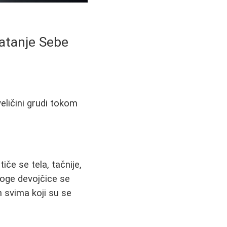
vatanje Sebe
eličini grudi tokom
iče se tela, tačnije,
noge devojčice se
 svima koji su se