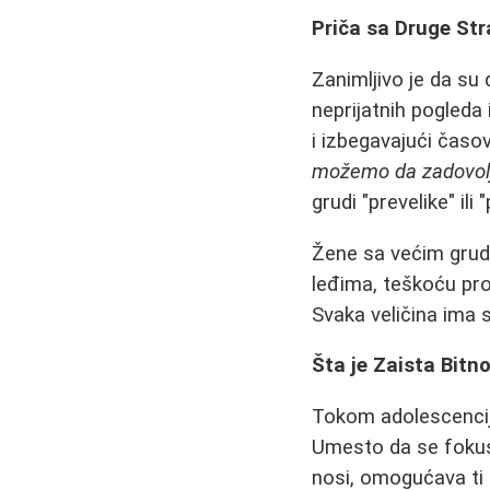
Priča sa Druge St
Zanimljivo je da su 
neprijatnih pogleda
i izbegavajući časo
možemo da zadovol
grudi "prevelike" ili 
Žene sa većim grudi
leđima, teškoću pro
Svaka veličina ima s
Šta je Zaista Bit
Tokom adolescencije
Umesto da se fokusi
nosi, omogućava ti d