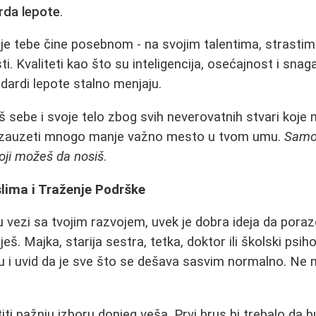
rda lepote
.
je tebe čine posebnom - na svojim talentima, strasti
i. Kvaliteti kao što su inteligencija, osećajnost i snag
dardi lepote stalno menjaju.
š sebe i svoje telo zbog svih neverovatnih stvari koje 
će zauzeti mnogo manje važno mesto u tvom umu.
Samo
 koji možeš da nosiš
.
lima i Traženje Podrške
u vezi sa tvojim razvojem, uvek je dobra ideja da por
š. Majka, starija sestra, tetka, doktor ili školski psih
u i uvid da je sve što se dešava sasvim normalno. Ne 
iti pažnju izboru donjeg veša. Prvi brus bi trebalo da 