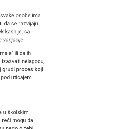
o svake osobe ima
 da se razvijaju
k kasnije, sa
varijacije
.
ale" ili da ih
 izazvati nelagodu,
j grudi proces koji
, pod uticajem
va u školskim
e reči mogu da
mu nego o tebi
.