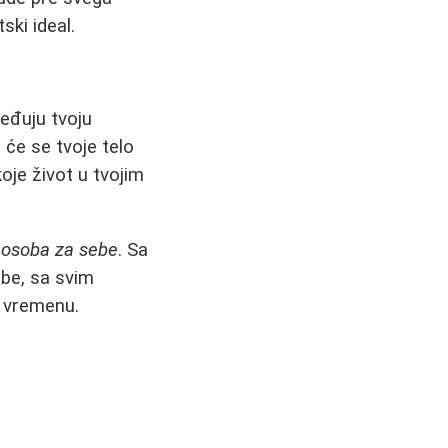
ski ideal.
ređuju tvoju
 će se tvoje telo
oje život u tvojim
a osoba za sebe
. Sa
ebe, sa svim
e vremenu.