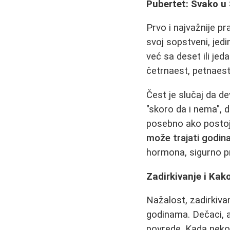
Pubertet: Svako 
Prvo i najvažnije pr
svoj sopstveni, jed
već sa deset ili jed
četrnaest, petnaest
Čest je slučaj da de
"skoro da i nema", 
posebno ako postoji
može trajati godi
hormona, sigurno pro
Zadirkivanje i Kak
Nažalost, zadirkivan
godinama. Dečaci, a
povrede. Kada neko