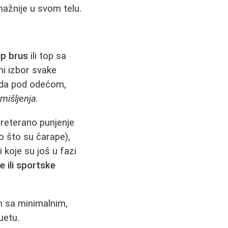
nažnije u svom telu.
p brus
ili top sa
čni izbor svake
leda pod odećom,
mišljenja.
preterano punjenje
o što su čarape),
 koje su još u fazi
 ili sportske
ih sa minimalnim,
uetu.