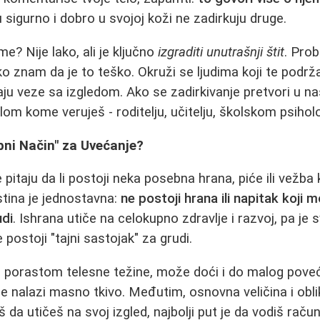
u sigurno i dobro u svojoj koži ne zadirkuju druge.
me? Nije lako, ali je ključno
izgraditi unutrašnji štit
. Pro
o znam da je to teško. Okruži se ljudima koji te podrža
ju veze sa izgledom. Ako se zadirkivanje pretvori u na
om kome veruješ - roditelju, učitelju, školskom psihol
obni Način" za Uvećanje?
pitaju da li postoji neka posebna hrana, piće ili vežba
Istina je jednostavna:
ne postoji hrana ili napitak koji
udi
. Ishrana utiče na celokupno zdravlje i razvoj, pa je
 postoji "tajni sastojak" za grudi.
 porastom telesne težine, može doći i do malog poveć
đe nalazi masno tkivo. Međutim, osnovna veličina i obl
 da utičeš na svoj izgled, najbolji put je da vodiš raču