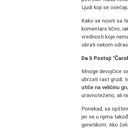
Ljudi koji se osećaj
Kako se nositi sa ti
komentare lično, iak
vrednosti koje nema
obrati nekom odrasl
Da li Postoji "Čar
Mnoge devojčice se 
ubrzati rast grudi. 
utiče na veličinu gr
uravnoteženo, ali ne
Ponekad, sa opštim
jer se u njima tako
genetikom. Ako želiš