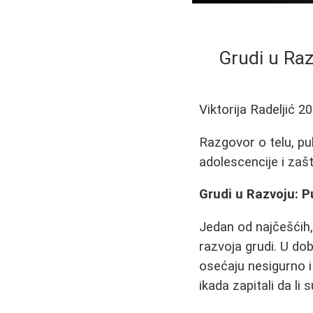
Grudi u Raz
Viktorija Radeljić
20
Razgovor o telu, pu
adolescencije i zašt
Grudi u Razvoju: 
Jedan od najčešćih, 
razvoja grudi. U do
osećaju nesigurno i
ikada zapitali da li 