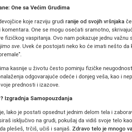
rane: One sa Većim Grudima
devojčice koje razviju grudi
ranije od svojih vršnjaka
če
 i komentara. One se mogu osećati sramotno, skrivajuć
ve fizičkog vaspitanja. Ovo nam pokazuje jednu važnu 
jimo sve
. Uvek će postojati neko ko će imati nešto da 
"premale".
ma kasnije u životu često pominju fizičke neugodnost
nalaženja odgovarajuće odeće i donjeg veša, kao i nep
voje prednosti i izazove.
no? Izgradnja Samopouzdanja
, lako je postati opsednut jednim delom tela i zaboravi
raš isključivo na grudi, pokušaj da vidiš svoje telo ka
a plešeš, trčiš, učiš i sanjaš.
Zdravo telo je mnogo va