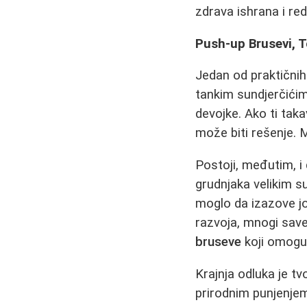
zdrava ishrana i red
Push-up Brusevi, T
Jedan od praktičnih
tankim sundjerčićima
devojke. Ako ti tak
može biti rešenje.
Postoji, međutim, i
grudnjaka velikim su
moglo da izazove jo
razvoja, mnogi savet
bruseve
koji omoguć
Krajnja odluka je t
prirodnim punjenjem