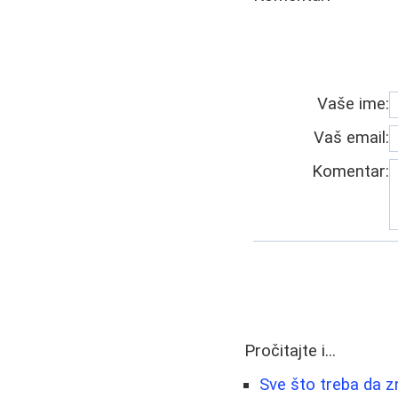
Vaše ime:
Vaš email:
Komentar:
Pročitajte i...
Sve što treba da z