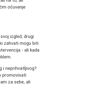
li na to, ali
ežim očuvanje
svoj izgled, drugi
i zahvati mogu biti
tervencija - ali kada
oblem.
 i neprihvatljivog?
lo promovisati
am za sebe, ali