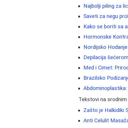
Najbolji piling za 
Saveti za negu pr
Kako se boriti sa a
Hormonske Kontrac
Nordijsko Hodanje 
Depilacija šećerom 
Med i Cimet: Prirod
Brazilsko Podizanj
Abdominoplastika
Tekstovi na srodnim
Zašto je Halkidiki
Anti Celulit Masaž