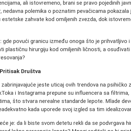
ncijama, ali istovremeno, brani se pravo pojedinih javn
, nedavna polemika o poznatim pevačicama pokazala 
u estetske zahvate kod omiljenih zvezda, dok istovre
 gde povući granicu između onoga što je prihvatljivo i
ti plastičnu hirurgiju kod omiljenih ličnosti, a osuđivati
resovanja?
 Pritisak Društva
abrinjavajuće jeste uticaj ovih trendova na psihičko zd
Toka i Instagrama prepune su influencera sa filtrima, 
ima, što stvara nerealne standarde lepote. Mlade dev
adekvatno kada uporede svoj izgled sa tim idealizova
eće je: da li biste svom detetu rekli da se podvrgava h