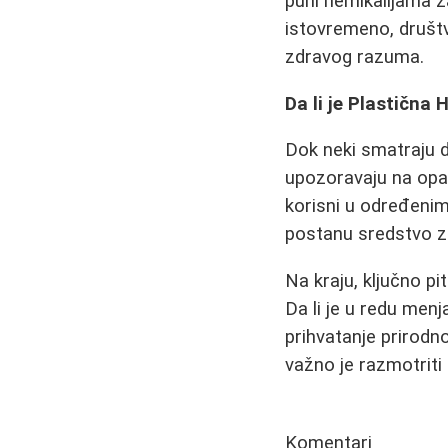
puni hemikalijama za
istovremeno, društv
zdravog razuma.
Da li je Plastična
Dok neki smatraju da
upozoravaju na opas
korisni u određenim 
postanu sredstvo za
Na kraju, ključno pi
Da li je u redu menj
prihvatanje prirodn
važno je razmotriti
Komentari