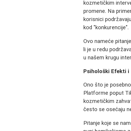
kozmetičkim interve
promene. Na primer
korisnici podržavaj
kod "konkurencije".
Ovo nameće pitanje:
li je u redu podržava
u našem krugu inte
Psihološki Efekti i
Ono što je posebno z
Platforme poput Tik
kozmetičkim zahvat
često se osećaju ne
Pitanje koje se nam