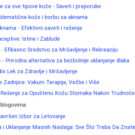
lice za sve tipove kože - Saveti i preporuke
oblematične kože i borbu sa aknama
knama - Efektivni saveti i rešenja
eptive: Istine i Zablude
- Efikasno Sredstvo za Mršavljenje i Rekreaciju
- Prirodna alternativa za bezbolnije uklanjanje dlaka
ni Lek za Zdravlje i Mršavljenje
e Zadnjice: Vakum Terapija, Vežbe i Više
: Rešenje za Opuštenu Kožu Stomaka Nakon Trudnoće
 blogovima
 Savršen Izbor za Letovanje
a i Uklanjanje Masnih Naslaga: Sve Što Treba Da Znat