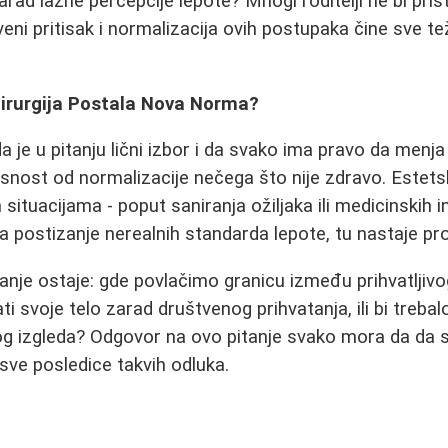
rad lažne percepcije lepote? Mnogi roditelji ne bi prista
eni pritisak i normalizacija ovih postupaka čine sve t
 Hirurgija Postala Nova Norma?
 je u pitanju lični izbor i da svako ima pravo da menja 
nost od normalizacije nečega što nije zdravo. Estetsk
situacijama - poput saniranja ožiljaka ili medicinskih in
 postizanje nerealnih standarda lepote, tu nastaje pr
tanje ostaje: gde povlačimo granicu između prihvatljivog
ati svoje telo zarad društvenog prihvatanja, ili bi treba
og izgleda? Odgovor na ovo pitanje svako mora da da s
 sve posledice takvih odluka.