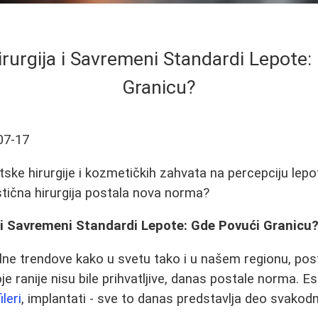
irurgija i Savremeni Standardi Lepote:
Granicu?
07-17
etske hirurgije i kozmetičkih zahvata na percepciju l
astična hirurgija postala nova norma?
 i Savremeni Standardi Lepote: Gde Povući Granicu
ne trendove kako u svetu tako i u našem regionu, post
je ranije nisu bile prihvatljive, danas postale norma. Es
fileri
, implantati - sve to danas predstavlja deo svako