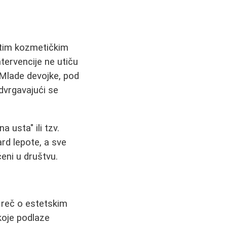
itim kozmetičkim
tervencije ne utiču
 Mlade devojke, pod
dvrgavajući se
usta" ili tzv.
ard lepote, a sve
ćeni u društvu.
 reč o estetskim
koje podlaze