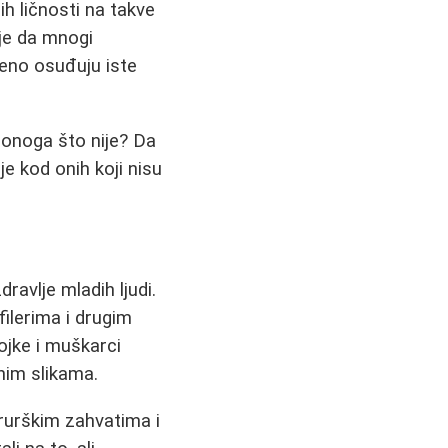
ih ličnosti na takve
je da mnogi
meno osuđuju iste
 onoga što nije? Da
 je kod onih koji nisu
ravlje mladih ljudi.
filerima i drugim
ojke i muškarci
nim slikama.
irurškim zahvatima i