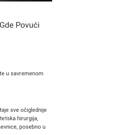
 Gde Povući
epote u savremenom
?
aje sve očiglednije
tetska hirurgija,
dnevnice, posebno u