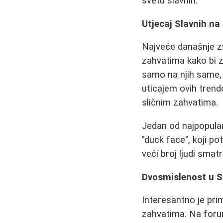
svetu slavnih.
Utjecaj Slavnih na
Najveće današnje zv
zahvatima kako bi z
samo na njih same,
uticajem ovih trend
sličnim zahvatima.
Jedan od najpopular
"duck face", koji p
veći broj ljudi smat
Dvosmislenost u S
Interesantno je pri
zahvatima. Na foru