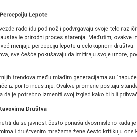
 Percepciju Lepote
ezde rado idu pod nož i podvrgavaju svoje telo različ
austavile prirodni proces starenja. Međutim, ovakve in
 već menjaju percepciju lepote u celokupnom društvu.
ova, sve češće pokušavaju da imitiraju svoje uzore, po
nijih trendova među mlađim generacijama su "napućena 
otiče iz porto industrije. Ovakve promene postaju stand
ra da je potrebno izmeniti svoj izgled kako bi bili prihva
tavovima Društva
metiti da se javnost često ponaša dvosmisleno kada je
mima i društvenim mrežama žene često kritikuju one 