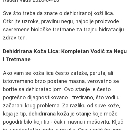
Sve što treba da znate o dehidriranoj koži lica.
Otkrijte uzroke, pravilnu negu, najbolje proizvode i
savremene biološke tretmane za trajnu hidrataciju i
zdrav ten.
Dehidrirana Koža Lica: Kompletan Vodič za Negu
i Tretmane
Ako vam se koža lica često zateže, peruta, ali
istovremeno brzo postane masna, verovatno se
borite sa dehidratacijom. Ovo stanje je često
pogrešno dijagnostikovano i tretirano, što vodi u
začarani krug problema. Za razliku od suve kože,
koja je tip,
dehidrirana koža je stanje
koje može
pogoditi bilo koji tip - čak i masnu i mešovitu. Ključ
je u nedostatku vode, a ne ulja. Ovaj vodič će vam