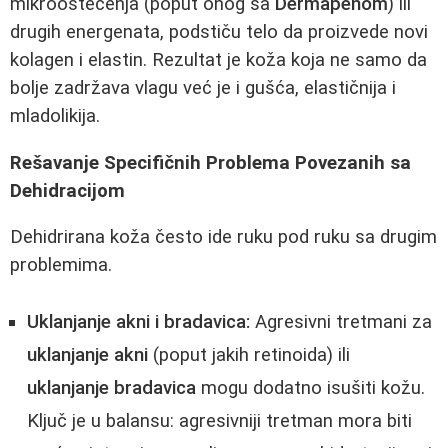
mikrooštećenja (poput onog sa
Dermapenom
) ili
drugih energenata, podstiču telo da proizvede novi
kolagen i elastin. Rezultat je koža koja ne samo da
bolje zadržava vlagu već je i gušća, elastičnija i
mladolikija.
Rešavanje Specifičnih Problema Povezanih sa
Dehidracijom
Dehidrirana koža često ide ruku pod ruku sa drugim
problemima.
Uklanjanje akni i bradavica:
Agresivni tretmani za
uklanjanje akni
(poput jakih retinoida) ili
uklanjanje bradavica
mogu dodatno isušiti kožu.
Ključ je u balansu: agresivniji tretman mora biti