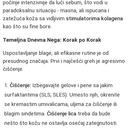
počinje intenzivnije da luči sebum, što vodi u
paradoksalnu situaciju - masna, ali ispucana i
zatežuća koža sa vidljivim
stimulatorima kolagena
kao što su fine bore.
Temeljna Dnevna Nega: Korak po Korak
Uspostavljanje blage, ali efikasne rutine je od
presudnog značaja. Prvi i najčešći greh je agresivno
čišćenje.
Čišćenje:
Izbegavajte gelove i pene sa jakim
surfaktantima (SLS, SLES). Umesto njih, okrenite
se kremastim umivalicama, uljima za čišćenje ili
blagim sindetima.
Čišćenje lica
treba da bude
nešto što kožu ne ostavlja osećaj zategnutosti.