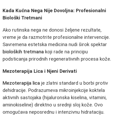
Kada Kućna Nega Nije Dovoljna: Profesionalni
Biološki Tretmani
Ako rutinska nega ne donosi željene rezultate,
vreme je da razmotrite profesionalne intervencije.
Savremena estetska medicina nudi širok spektar
bioloških tretmana
koji rade na principu
podsticanja prirodnih regenerativnih procesa kože.
Mezoterapija Lica i Njeni Derivati
Mezoterapija lica
je zlatni standard u borbi protiv
dehidracije. Podrazumeva mikroinjekcije koktela
aktivnih sastojaka (hijaluronska kiselina, vitamini,
aminokiseline) direktno u srednji sloj kože. Ovo
omogućava neposrednu i intenzivnu hidrataciju.