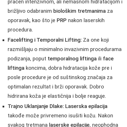
praćen intenzivnom, ali nemasnom hidratacijom i
brižljivo odabranim
biološkim tretmanima
za
oporavak, kao što je
PRP
nakon laserskih
procedura.
Facelifting i Temporalni Lifting:
Za one koji
razmišljaju o minimalno invazivnim procedurama
podizanja, poput
temporalnog liftinga
ili
face
liftinga
koncima, dobra hidratacija kože pre i
posle procedure je od suštinskog značaja za
optimalan rezultat i brži oporavak. Dobro
hidrirana koža je elastičnija i bolje reaguje.
Trajno Uklanjanje Dlake:
Laserska epilacija
takođe može privremeno isušiti kožu. Nakon
svakog tretmana
laserske epilacije
, neophodna