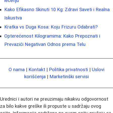
lečenju
Kako Efikasno Skinuti 10 Kg: Zdravi Saveti i Realna
Iskustva
Kratka vs Duga Kosa: Koju Frizuru Odabrati?
Opterećenost Kilogramima: Kako Prepoznati i
Prevazići Negativan Odnos prema Telu
O nama
|
Kontakt
|
Politika privatnosti
|
Uslovi
korišćenja
|
Marketinški servisi
Urednici i autori ne preuzimaju nikakvu odgovornost
za bilo kakve greške ili propuste u sadržaju ovog