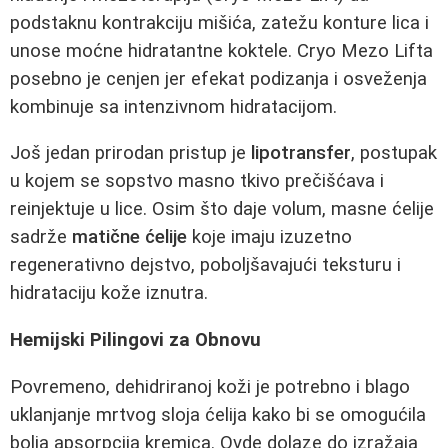
podstaknu kontrakciju mišića, zatežu konture lica i
unose moćne hidratantne koktele. Cryo Mezo Lifta
posebno je cenjen jer efekat podizanja i osveženja
kombinuje sa intenzivnom hidratacijom.
Još jedan prirodan pristup je
lipotransfer
, postupak
u kojem se sopstvo masno tkivo prečišćava i
reinjektuje u lice. Osim što daje volum, masne ćelije
sadrže
matične ćelije
koje imaju izuzetno
regenerativno dejstvo, poboljšavajući teksturu i
hidrataciju kože iznutra.
Hemijski Pilingovi za Obnovu
Povremeno, dehidriranoj koži je potrebno i blago
uklanjanje mrtvog sloja ćelija kako bi se omogućila
bolja apsorpcija kremica. Ovde dolaze do izražaja