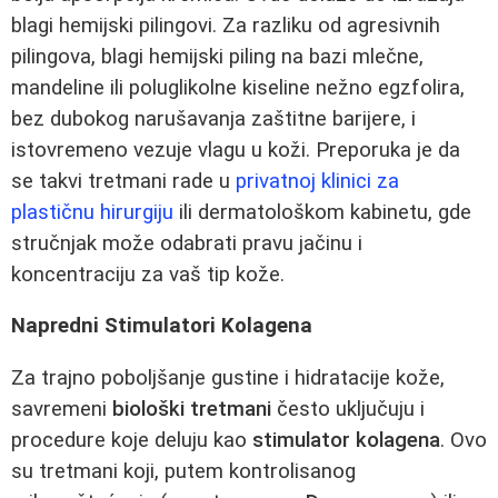
blagi hemijski pilingovi. Za razliku od agresivnih
pilingova, blagi hemijski piling na bazi mlečne,
mandeline ili poluglikolne kiseline nežno egzfolira,
bez dubokog narušavanja zaštitne barijere, i
istovremeno vezuje vlagu u koži. Preporuka je da
se takvi tretmani rade u
privatnoj klinici za
plastičnu hirurgiju
ili dermatološkom kabinetu, gde
stručnjak može odabrati pravu jačinu i
koncentraciju za vaš tip kože.
Napredni Stimulatori Kolagena
Za trajno poboljšanje gustine i hidratacije kože,
savremeni
biološki tretmani
često uključuju i
procedure koje deluju kao
stimulator kolagena
. Ovo
su tretmani koji, putem kontrolisanog