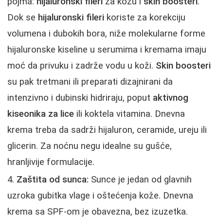
pojma:
hijaluronski fileri
za kožu i
skin boosteri
.
Dok se
hijaluronski fileri
koriste za korekciju
volumena i dubokih bora, niže molekularne forme
hijaluronske kiseline u serumima i kremama imaju
moć da privuku i zadrže vodu u koži.
Skin boosteri
su pak tretmani ili preparati dizajnirani da
intenzivno i dubinski hidriraju, poput
aktivnog
kiseonika za lice
ili koktela vitamina. Dnevna
krema treba da sadrži hijaluron, ceramide, ureju ili
glicerin. Za noćnu negu idealne su gušće,
hranljivije formulacije.
Zaštita od sunca:
Sunce je jedan od glavnih
uzroka gubitka vlage i oštećenja kože. Dnevna
krema sa SPF-om je obavezna, bez izuzetka.