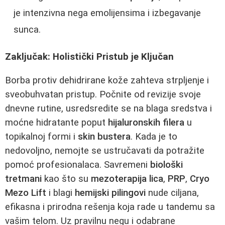
je intenzivna nega emolijensima i izbegavanje
sunca.
Zaključak: Holistički Pristub je Ključan
Borba protiv dehidrirane kože zahteva strpljenje i
sveobuhvatan pristup. Počnite od revizije svoje
dnevne rutine, usredsredite se na blaga sredstva i
moćne hidratante poput
hijaluronskih filera
u
topikalnoj formi i
skin bustera
. Kada je to
nedovoljno, nemojte se ustručavati da potražite
pomoć profesionalaca. Savremeni
biološki
tretmani
kao što su
mezoterapija lica
,
PRP
,
Cryo
Mezo Lift
i blagi
hemijski pilingovi
nude ciljana,
efikasna i prirodna rešenja koja rade u tandemu sa
vašim telom. Uz pravilnu negu i odabrane