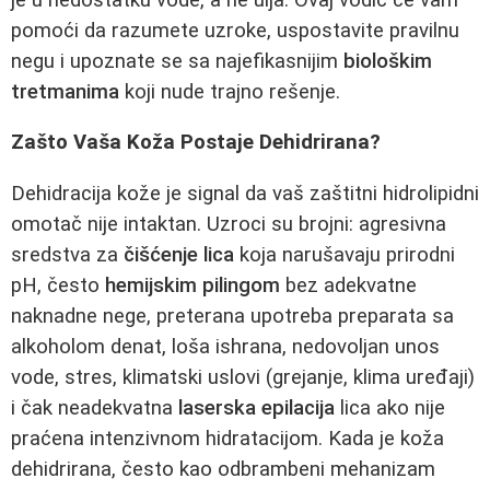
pomoći da razumete uzroke, uspostavite pravilnu
negu i upoznate se sa najefikasnijim
biološkim
tretmanima
koji nude trajno rešenje.
Zašto Vaša Koža Postaje Dehidrirana?
Dehidracija kože je signal da vaš zaštitni hidrolipidni
omotač nije intaktan. Uzroci su brojni: agresivna
sredstva za
čišćenje lica
koja narušavaju prirodni
pH, često
hemijskim pilingom
bez adekvatne
naknadne nege, preterana upotreba preparata sa
alkoholom denat, loša ishrana, nedovoljan unos
vode, stres, klimatski uslovi (grejanje, klima uređaji)
i čak neadekvatna
laserska epilacija
lica ako nije
praćena intenzivnom hidratacijom. Kada je koža
dehidrirana, često kao odbrambeni mehanizam