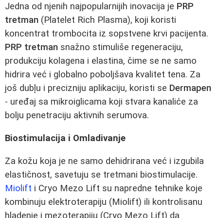
Jedna od njenih najpopularnijih inovacija je
PRP
tretman
(Platelet Rich Plasma), koji koristi
koncentrat trombocita iz sopstvene krvi pacijenta.
PRP tretman
snažno stimuliše regeneraciju,
produkciju kolagena i elastina, čime se ne samo
hidrira već i globalno poboljšava kvalitet tena. Za
još dubļu i precizniju aplikaciju, koristi se
Dermapen
- uređaj sa mikroiglicama koji stvara kanaliće za
bolju penetraciju aktivnih serumova.
Biostimulacija i Omladivanje
Za kožu koja je ne samo dehidrirana već i izgubila
elastičnost, savetuju se tretmani biostimulacije.
Miolift
i Cryo Mezo Lift su napredne tehnike koje
kombinuju elektroterapiju (Miolift) ili kontrolisanu
hladenje i mezoterapiju (Cryo Mezo Lift) da