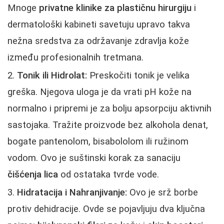
Mnoge
privatne klinike za plastičnu hirurgiju
i
dermatološki kabineti savetuju upravo takva
nežna sredstva za održavanje zdravlja kože
između profesionalnih tretmana.
Tonik ili Hidrolat:
Preskočiti tonik je velika
greška. Njegova uloga je da vrati pH kože na
normalno i pripremi je za bolju apsorpciju aktivnih
sastojaka. Tražite proizvode bez alkohola denat,
bogate pantenolom, bisabololom ili ružinom
vodom. Ovo je suštinski korak za sanaciju
čišćenja lica
od ostataka tvrde vode.
Hidratacija i Nahranjivanje:
Ovo je srž borbe
protiv dehidracije. Ovde se pojavljuju dva ključna