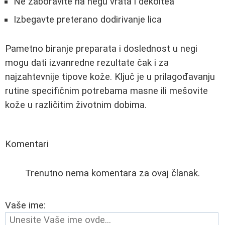
Ne zaboravite na negu vrata i dekoltea
Izbegavte preterano dodirivanje lica
Pametno biranje preparata i doslednost u negi
mogu dati izvanredne rezultate čak i za
najzahtevnije tipove kože. Ključ je u prilagođavanju
rutine specifičnim potrebama masne ili mešovite
kože u različitim životnim dobima.
Komentari
Trenutno nema komentara za ovaj članak.
Vaše ime: