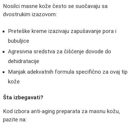
Nosilci masne kože često se suočavaju sa
dvostrukim izazovom:
Preteške kreme izazivaju zapušavanje pora i
bubuljice
Agresivna sredstva za čišćenje dovode do
dehidratacije
Manjak adekvatnih formula specifično za ovaj tip
kože
Šta izbegavati?
Kod izbora anti-aging preparata za masnu kožu,
pazite na: