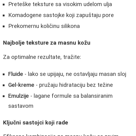
Preteške teksture sa visokim udelom ulja
Komadogene sastojke koji zapuštaju pore
Prekomernu količinu silikona
Najbolje teksture za masnu kožu
Za optimalne rezultate, tražite:
Fluide
- lako se upijaju, ne ostavljaju masan sloj
Gel-kreme
- pružaju hidrataciju bez težine
Emulzije
- lagane formule sa balansiranim
sastavom
Ključni sastojci koji rade