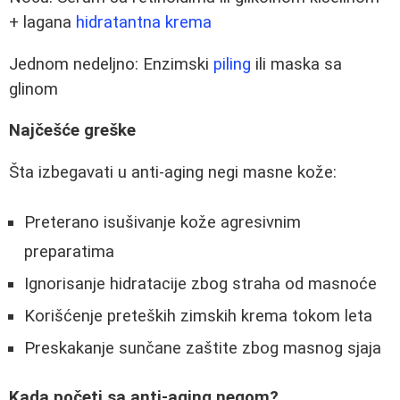
+ lagana
hidratantna krema
Jednom nedeljno: Enzimski
piling
ili maska sa
glinom
Najčešće greške
Šta izbegavati u anti-aging negi masne kože:
Preterano isušivanje kože agresivnim
preparatima
Ignorisanje hidratacije zbog straha od masnoće
Korišćenje preteških zimskih krema tokom leta
Preskakanje sunčane zaštite zbog masnog sjaja
Kada početi sa anti-aging negom?