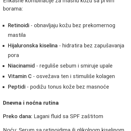
Efikasne kombinacije za masnu kožu sa prvim
borama:
Retinoidi
- obnavljaju kožu bez prekomernog
mastila
Hijaluronska kiselina
- hidratira bez zapušavanja
pora
Niacinamid
- reguliše sebum i smiruje upale
Vitamin C
- osvežava ten i stimuliše kolagen
Peptidi
- podižu tonus kože bez masnoće
Dnevna i noćna rutina
Preko dana:
Lagani fluid sa SPF zaštitom
Noću: Serum sa retinoidima ili glikolnom kiselinom