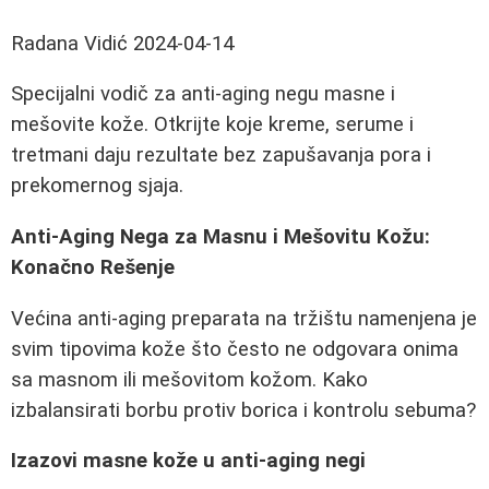
Radana Vidić
2024-04-14
Specijalni vodič za anti-aging negu masne i
mešovite kože. Otkrijte koje kreme, serume i
tretmani daju rezultate bez zapušavanja pora i
prekomernog sjaja.
Anti-Aging Nega za Masnu i Mešovitu Kožu:
Konačno Rešenje
Većina anti-aging preparata na tržištu namenjena je
svim tipovima kože što često ne odgovara onima
sa masnom ili mešovitom kožom. Kako
izbalansirati borbu protiv borica i kontrolu sebuma?
Izazovi masne kože u anti-aging negi