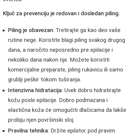
Ključ za prevenciju je redovan i dosledan piling.
Piling je obavezan
: Tretirajte ga kao deo vaše
rutine nege. Koristite blagi piling svakog drugog
dana, a naročito neposredno pre epilacije i
nekoliko dana nakon nje. Možete koristiti
komercijalne preparate, piling rukavicu ili samo
grublji peškir tokom tuširanja.
Intenzivna hidratacija
: Uvek dobro hidratirajte
kožu posle epilacije. Dobro podmazana i
elastična koža će omogućiti dlačicama da lakše
probiju njen površinski sloj.
Pravilna tehnika
: Držite epilator pod pravim