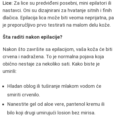
Lice
: Za lice su predviđeni posebni, mini epilatori ili
nastavci. Oni su dizajnirani za hvatanje sitnih i finih
dlačica. Epilacija lica može biti veoma neprijatna, pa
je preporučljivo prvo testirati na malom delu kože.
Šta raditi nakon epilacije?
Nakon što završite sa epilacijom, vaša koža će biti
crvena i nadražena. To je normalna pojava koja
obično nestaje za nekoliko sati. Kako biste je
umirili:
Hladan oblog ili tuširanje mlakom vodom će
smiriti crvenilo.
Nanestite gel od aloe vere, pantenol kremu ili
bilo koji drugi umirujući losion bez mirisa.