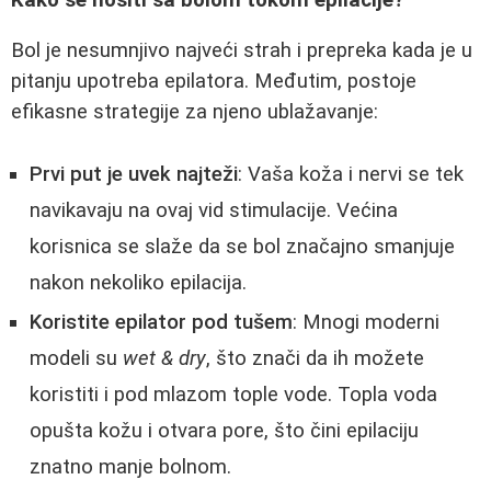
Bol je nesumnjivo najveći strah i prepreka kada je u
pitanju upotreba epilatora. Međutim, postoje
efikasne strategije za njeno ublažavanje:
Prvi put je uvek najteži
: Vaša koža i nervi se tek
navikavaju na ovaj vid stimulacije. Većina
korisnica se slaže da se bol značajno smanjuje
nakon nekoliko epilacija.
Koristite epilator pod tušem
: Mnogi moderni
modeli su
wet & dry
, što znači da ih možete
koristiti i pod mlazom tople vode. Topla voda
opušta kožu i otvara pore, što čini epilaciju
znatno manje bolnom.