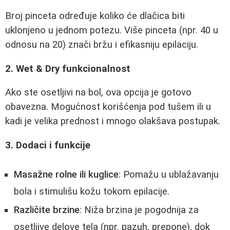
Broj pinceta određuje koliko će dlačica biti
uklonjeno u jednom potezu. Više pinceta (npr. 40 u
odnosu na 20) znači bržu i efikasniju epilaciju.
2. Wet & Dry funkcionalnost
Ako ste osetljivi na bol, ova opcija je gotovo
obavezna. Mogućnost korišćenja pod tušem ili u
kadi je velika prednost i mnogo olakšava postupak.
3. Dodaci i funkcije
Masažne rolne ili kuglice
: Pomažu u ublažavanju
bola i stimulišu kožu tokom epilacije.
Različite brzine
: Niža brzina je pogodnija za
osetljive delove tela (npr. pazuh, prepone), dok