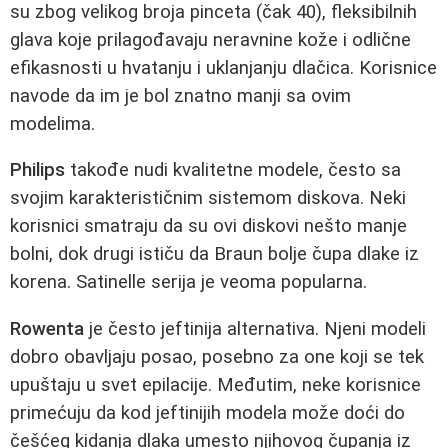
su zbog velikog broja pinceta (čak 40), fleksibilnih
glava koje prilagođavaju neravnine kože i odlične
efikasnosti u hvatanju i uklanjanju dlačica. Korisnice
navode da im je bol znatno manji sa ovim
modelima.
Philips
takođe nudi kvalitetne modele, često sa
svojim karakterističnim sistemom diskova. Neki
korisnici smatraju da su ovi diskovi nešto manje
bolni, dok drugi ističu da Braun bolje čupa dlake iz
korena. Satinelle serija je veoma popularna.
Rowenta
je često jeftinija alternativa. Njeni modeli
dobro obavljaju posao, posebno za one koji se tek
upuštaju u svet epilacije. Međutim, neke korisnice
primećuju da kod jeftinijih modela može doći do
češćeg kidanja dlaka umesto njihovog čupanja iz