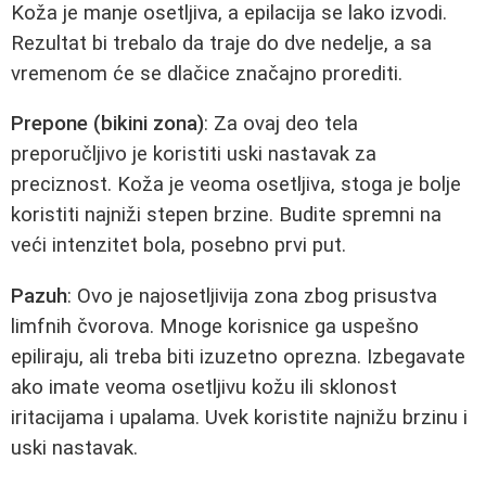
Koža je manje osetljiva, a epilacija se lako izvodi.
Rezultat bi trebalo da traje do dve nedelje, a sa
vremenom će se dlačice značajno prorediti.
Prepone (bikini zona)
: Za ovaj deo tela
preporučljivo je koristiti uski nastavak za
preciznost. Koža je veoma osetljiva, stoga je bolje
koristiti najniži stepen brzine. Budite spremni na
veći intenzitet bola, posebno prvi put.
Pazuh
: Ovo je najosetljivija zona zbog prisustva
limfnih čvorova. Mnoge korisnice ga uspešno
epiliraju, ali treba biti izuzetno oprezna. Izbegavate
ako imate veoma osetljivu kožu ili sklonost
iritacijama i upalama. Uvek koristite najnižu brzinu i
uski nastavak.