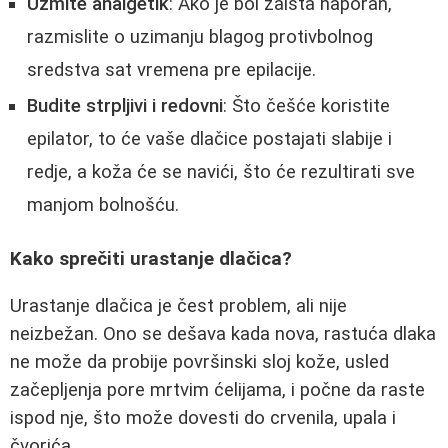
Uzmite analgetik
: Ako je bol zaista naporan,
razmislite o uzimanju blagog protivbolnog
sredstva sat vremena pre epilacije.
Budite strpljivi i redovni
: Što češće koristite
epilator, to će vaše dlačice postajati slabije i
redje, a koža će se navići, što će rezultirati sve
manjom bolnošću.
Kako sprečiti urastanje dlačica?
Urastanje dlačica je čest problem, ali nije
neizbežan. Ono se dešava kada nova, rastuća dlaka
ne može da probije površinski sloj kože, usled
začepljenja pore mrtvim ćelijama, i počne da raste
ispod nje, što može dovesti do crvenila, upala i
čvorića.