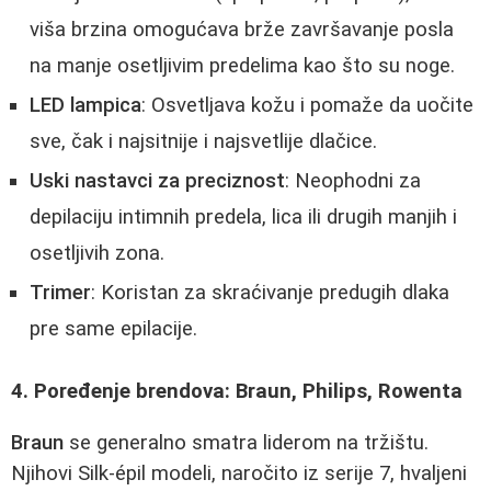
viša brzina omogućava brže završavanje posla
na manje osetljivim predelima kao što su noge.
LED lampica
: Osvetljava kožu i pomaže da uočite
sve, čak i najsitnije i najsvetlije dlačice.
Uski nastavci za preciznost
: Neophodni za
depilaciju intimnih predela, lica ili drugih manjih i
osetljivih zona.
Trimer
: Koristan za skraćivanje predugih dlaka
pre same epilacije.
4. Poređenje brendova: Braun, Philips, Rowenta
Braun
se generalno smatra liderom na tržištu.
Njihovi Silk-épil modeli, naročito iz serije 7, hvaljeni