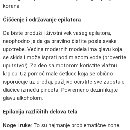
korena.
Čišćenje i održavanje epilatora
Da biste produžili životni vek vašeg epilatora,
neophodno je da ga pravilno čistite posle svake
upotrebe. Većina modernih modela ima glavu koja
se skida i može isprati pod mlazom vode (proverite
uputstvo!). Za deo sa motorom koristite vlažnu
krpicu. Uz pomoć male četkice koja se obično
isporučuje uz uređaj, pažljivo očistite sve zaostale
dlačice između pinceta. Povremeno dezinfikujte
glavu alkoholom.
Epilacija različitih delova tela
Noge i ruke
: To su najmanje problematične zone.