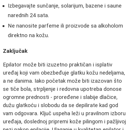
Izbegavajte sunčanje, solarijum, bazene i saune
narednih 24 sata.
Ne nanosite parfeme ili proizvode sa alkoholom
direktno na kožu.
Zaključak
Epilator može biti izuzetno praktičan i isplativ
uređaj koji vam obezbeđuje glatku kožu nedeljama,
a ne danima. Iako početak može biti izazovan što
se tiče bola, strpljenje i redovna upotreba donose
ogromne prednosti - proređene i slabije dlačice,
dužu glatkoću i slobodu da se depilirate kad god
vam odgovara. Ključ uspeha leži u pravilnom izboru
uređaja, doslednoj pripremi kože pilingom i pažljivoj
nezi nakon epilacije. Ulaganje u kvalitetan epilator i