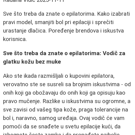
Sve što treba da znate o epilatorima. Kako izabrati
pravi model, smanjiti bol pri epilaciji i sprečiti
urastanje dlačica. Poređenje brendova i iskustva
korisnica.
Sve što treba da znate o epilatorima: Vodič za
glatku kožu bez muke
Ako ste ikada razmišljali o kupovini epilatora,
verovatno ste se susreli sa brojnim iskustvima - od
onih koji ga obožavaju do onih koji ga opisuju kao
pravo mučenje. Razlike u iskustvima su ogromne, a
sve zavisi od vašeg tipa kože, praga tolerancije na
bol i, naravno, samog uređaja. Ovaj vodič će vam
pomoći da se snađete u svetu epilacije kući, da
izbegnete česte zamke i da pronađete najbolje