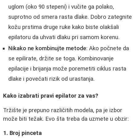
uglom (oko 90 stepeni) i vučite ga polako,
suprotno od smera rasta dlake. Dobro zategnite
kožu prstima druge ruke kako biste olakšali
epilatoru da uhvati dlaku pri samom korenu.
Nikako ne kombinujte metode
: Ako počnete da
se epilirate, držite se toga. Kombinovanje
epilacije i brijanja može poremetiti ciklus rasta
dlake i povećati rizik od urastanja.
Kako izabrati pravi epilator za vas?
Tržište je prepuno različitih modela, pa je izbor
može biti težak. Evo šta treba da uzmete u obzir:
1. Broj pinceta