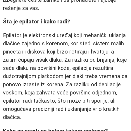
rešenje za vas.
Šta je epilator i kako radi?
Epilator je elektronski uređaj koji mehanički uklanja
dlačice zajedno s korenom, koristeći sistem malih
pinceta ili diskova koji brzo rotiraju i hvataju, a
zatim čupaju višak dlaka. Za razliku od brijanja, koje
seče dlaku na površini kože, epilacija rezultira
dužotrajnijom glatkoćom jer dlaki treba vremena da
ponovo izraste iz korena. Za razliku od depilacije
voskom, koja zahvata veće površine odjednom,
epilator radi tačkasto, što može biti sporije, ali
omogućava precizniji rad i uklanjanje vrlo kratkih
dlačica.
Kako se nositi sa bolom tokom epilacije?