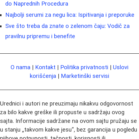
do Naprednih Procedura
Najbolji serumi za negu lica: Ispitivanja i preporuke
Sve što treba da znate o zelenom čaju: Vodič za
pravilnu pripremu i benefite
O nama
|
Kontakt
|
Politika privatnosti
|
Uslovi
korišćenja
|
Marketinški servisi
Urednici i autori ne preuzimaju nikakvu odgovornost
za bilo kakve greške ili propuste u sadržaju ovog
sajta. Informacije sadržane na ovom sajtu pružaju se
u stanju „takvom kakve jesu“, bez garancija u pogledu
njihove potpunosti, tačnosti, korisnosti ili