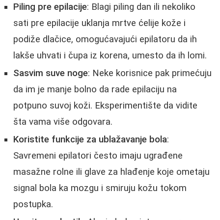
Piling pre epilacije
: Blagi piling dan ili nekoliko
sati pre epilacije uklanja mrtve ćelije kože i
podiže dlačice, omogućavajući epilatoru da ih
lakše uhvati i čupa iz korena, umesto da ih lomi.
Sasvim suve noge
: Neke korisnice pak primećuju
da im je manje bolno da rade epilaciju na
potpuno suvoj koži. Eksperimentište da vidite
šta vama više odgovara.
Koristite funkcije za ublažavanje bola
:
Savremeni epilatori često imaju ugrađene
masažne rolne ili glave za hlađenje koje ometaju
signal bola ka mozgu i smiruju kožu tokom
postupka.