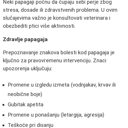
Neki papagaji počnu da čupaju sebi perje zbog
stresa, dosade ili zdravstvenih problema. U ovim
slučajevima važno je konsultovati veterinara i
obezbediti ptici više aktivnosti.
Zdravlje papagaja
Prepoznavanje znakova bolesti kod papagaja je
ključno za pravovremenu intervenciju. Znaci
upozorenja uključuju:
Promene u izgledu izmeta (vodnjakav, krvav ili
neobične boje)
Gubitak apetita
Promene u ponašanju (letargija, agresija)
Teškoće pri disanju