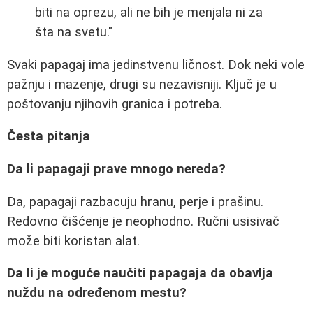
biti na oprezu, ali ne bih je menjala ni za
šta na svetu."
Svaki papagaj ima jedinstvenu ličnost. Dok neki vole
pažnju i mazenje, drugi su nezavisniji. Ključ je u
poštovanju njihovih granica i potreba.
Česta pitanja
Da li papagaji prave mnogo nereda?
Da, papagaji razbacuju hranu, perje i prašinu.
Redovno čišćenje je neophodno. Ručni usisivač
može biti koristan alat.
Da li je moguće naučiti papagaja da obavlja
nuždu na određenom mestu?