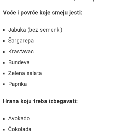
Voće i povrće koje smeju jesti:
Jabuka (bez semenki)
Šargarepa
Krastavac
Bundeva
Zelena salata
Paprika
Hrana koju treba izbegavati:
Avokado
Čokolada