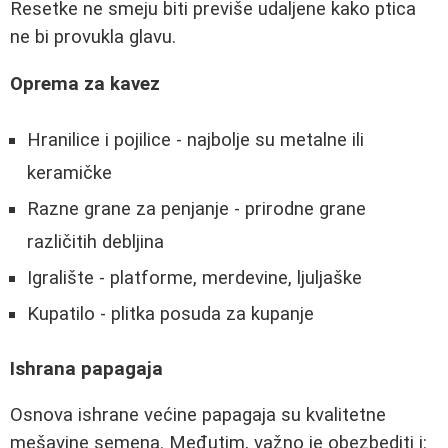
Resetke ne smeju biti previše udaljene kako ptica
ne bi provukla glavu.
Oprema za kavez
Hranilice i pojilice - najbolje su metalne ili
keramičke
Razne grane za penjanje - prirodne grane
različitih debljina
Igralište - platforme, merdevine, ljuljaške
Kupatilo - plitka posuda za kupanje
Ishrana papagaja
Osnova ishrane većine papagaja su kvalitetne
mešavine semena. Međutim, važno je obezbediti i: