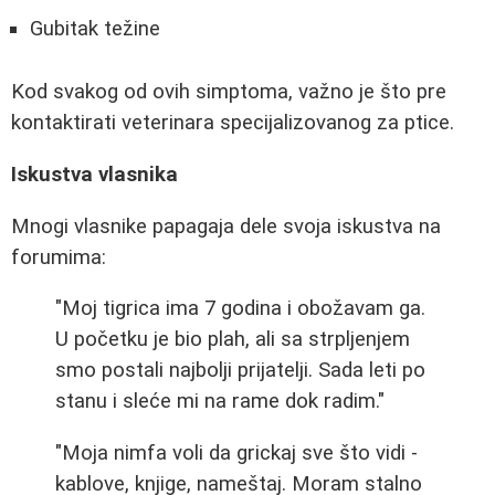
Gubitak težine
Kod svakog od ovih simptoma, važno je što pre
kontaktirati veterinara specijalizovanog za ptice.
Iskustva vlasnika
Mnogi vlasnike papagaja dele svoja iskustva na
forumima:
"Moj tigrica ima 7 godina i obožavam ga.
U početku je bio plah, ali sa strpljenjem
smo postali najbolji prijatelji. Sada leti po
stanu i sleće mi na rame dok radim."
"Moja nimfa voli da grickaj sve što vidi -
kablove, knjige, nameštaj. Moram stalno