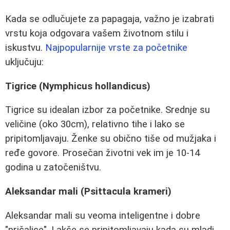
Kada se odlučujete za papagaja, važno je izabrati
vrstu koja odgovara vašem životnom stilu i
iskustvu.
Najpopularnije vrste za početnike
uključuju:
Tigrice (Nymphicus hollandicus)
Tigrice su idealan izbor za početnike. Srednje su
veličine (oko 30cm), relativno tihe i lako se
pripitomljavaju. Ženke su obično tiše od mužjaka i
ređe govore. Prosečan životni vek im je 10-14
godina u zatočeništvu.
Aleksandar mali (Psittacula krameri)
Aleksandar mali su veoma inteligentne i dobre
"pričalice". Lakše se pripitomljavaju kada su mladi.