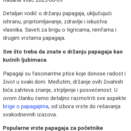
Detaljan vodič o držanju papagaja, uključujući
ishranu, pripitomljavanje, zdravlje i iskustva
vlasnika. Saveti za brigu o tigricama, nimfama i
drugim vrstama papagaja.
Sve što treba da znate o držanju papagaja kao
kućnih ljubimaca
Papagaji su fascinantne ptice koje donose radost i
život u svaki dom. Međutim, držanje ovih živahnih
bića zahteva znanje, strpljenje i posvećenost. U
ovom članku ćemo detaljno razmotriti sve aspekte
brige o papagajima
, od izbora vrste do rešavanja
svakodnevnih izazova.
Popularne vrste papagaja za početnike