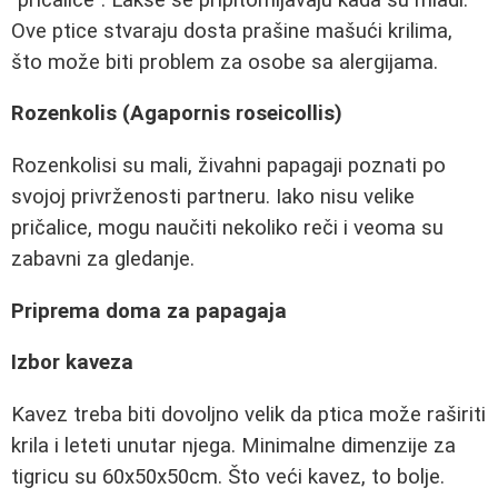
Ove ptice stvaraju dosta prašine mašući krilima,
što može biti problem za osobe sa alergijama.
Rozenkolis (Agapornis roseicollis)
Rozenkolisi su mali, živahni papagaji poznati po
svojoj privrženosti partneru. Iako nisu velike
pričalice, mogu naučiti nekoliko reči i veoma su
zabavni za gledanje.
Priprema doma za papagaja
Izbor kaveza
Kavez treba biti dovoljno velik da ptica može raširiti
krila i leteti unutar njega. Minimalne dimenzije za
tigricu su 60x50x50cm. Što veći kavez, to bolje.