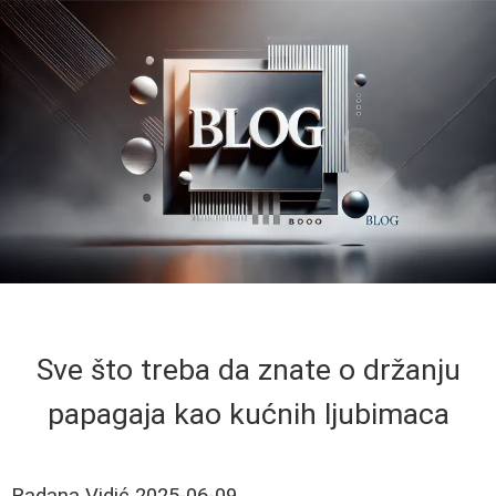
Sve što treba da znate o držanju
papagaja kao kućnih ljubimaca
Radana Vidić
2025-06-09