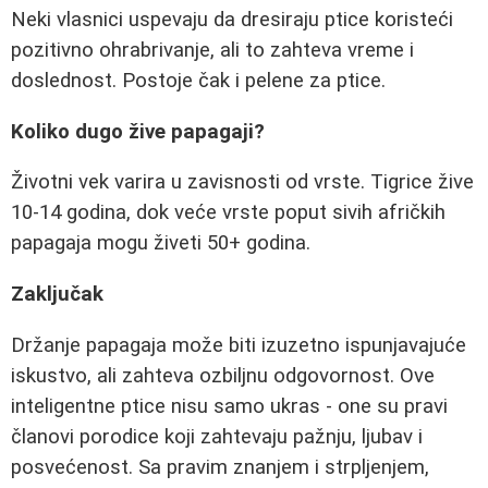
Neki vlasnici uspevaju da dresiraju ptice koristeći
pozitivno ohrabrivanje, ali to zahteva vreme i
doslednost. Postoje čak i pelene za ptice.
Koliko dugo žive papagaji?
Životni vek varira u zavisnosti od vrste. Tigrice žive
10-14 godina, dok veće vrste poput sivih afričkih
papagaja mogu živeti 50+ godina.
Zaključak
Držanje papagaja može biti izuzetno ispunjavajuće
iskustvo, ali zahteva ozbiljnu odgovornost. Ove
inteligentne ptice nisu samo ukras - one su pravi
članovi porodice koji zahtevaju pažnju, ljubav i
posvećenost. Sa pravim znanjem i strpljenjem,