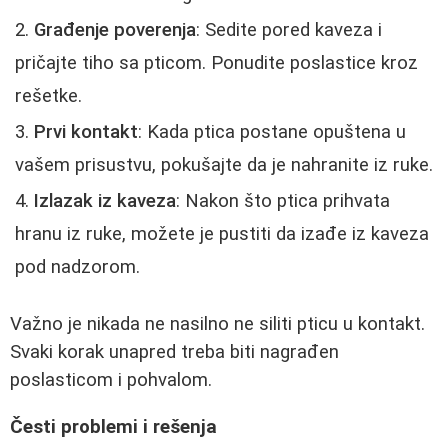
Građenje poverenja
: Sedite pored kaveza i
pričajte tiho sa pticom. Ponudite poslastice kroz
rešetke.
Prvi kontakt
: Kada ptica postane opuštena u
vašem prisustvu, pokušajte da je nahranite iz ruke.
Izlazak iz kaveza
: Nakon što ptica prihvata
hranu iz ruke, možete je pustiti da izađe iz kaveza
pod nadzorom.
Važno je nikada ne nasilno ne siliti pticu u kontakt.
Svaki korak unapred treba biti nagrađen
poslasticom i pohvalom.
Česti problemi i rešenja