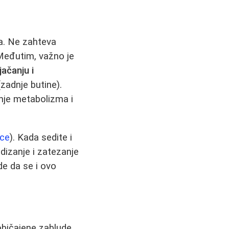
ga. Ne zahteva
 Međutim, važno je
jačanju i
zadnje butine).
anje metabolizma i
ice
). Kada sedite i
odizanje i zatezanje
de da se i ovo
bičajene zablude.