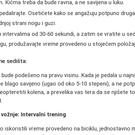
n. Kićma treba da bude ravna, a ne savijena u luku.
edalirajte. Osetićete kako se angažuju potpuno druga
njoj strani nogu i guzi.
 intervalima od 30-60 sekundi, a zatim se vratite u se
nagu, produžavajte vreme provedeno u stojećem položaj
ne sedišta:
 bude podešeno na pravu visinu. Kada je pedala u najn
e blago savijeno (ugao od oko 5-10 stepeni), a ne potp
eopteretiti kolena, a prevelika vas tera da se njišete 
.
 vožnje: Intervalni trening
 iskoristili vreme provedeno na biciklu, jednostavno