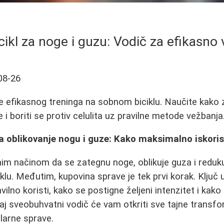
cikl za noge i guzu: Vodič za efikasno
08-26
ne efikasnog treninga na sobnom biciklu. Naučite kako 
e i boriti se protiv celulita uz pravilne metode vežbanja
 oblikovanje nogu i guze: Kako maksimalno iskoristi
nim načinom da se zategnu noge, oblikuje guza i reduk
lu. Međutim, kupovina sprave je tek prvi korak. Ključ 
vilno koristi, kako se postigne željeni intenzitet i kako
 sveobuhvatni vodič će vam otkriti sve tajne transfo
arne sprave.