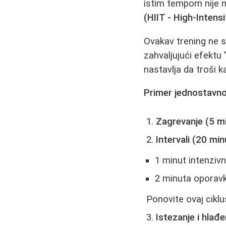
istim tempom nije n
(HIIT - High-Intensi
Ovakav trening ne s
zahvaljujući efektu
nastavlja da troši k
Primer jednostavno
Zagrevanje (5 mi
Intervali (20 min
1 minut intenzivn
2 minuta oporavka
Ponovite ovaj ciklu
Istezanje i hlađe