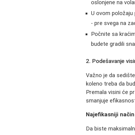
oslonjene na vola
U ovom položaju p
- pre svega na zad
Počnite sa kraćim
budete gradili s
2. Podešavanje visi
Važno je da sedište
koleno treba da bud
Premala visini će pr
smanjuje efikasnost
Najefikasniji način
Da biste maksimalno