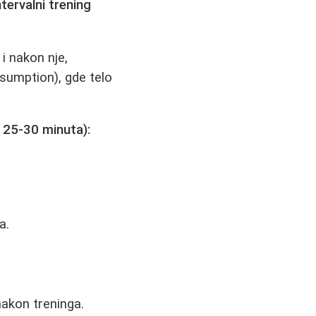
ntervalni trening
i nakon nje,
sumption), gde telo
 25-30 minuta):
a.
akon treninga.