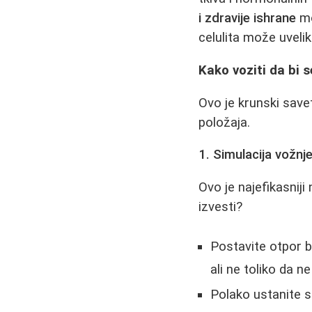
i zdravije ishrane
mo
celulita može uveliko
Kako voziti da bi s
Ovo je krunski savet
položaja.
1. Simulacija vožnje
Ovo je najefikasniji
izvesti?
Postavite otpor bi
ali ne toliko da 
Polako ustanite s