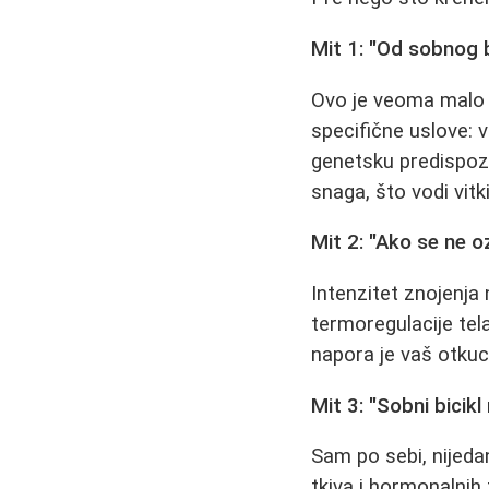
Mit 1: "Od sobnog b
Ovo je veoma malo 
specifične uslove: 
genetsku predispozic
snaga, što vodi vitk
Mit 2: "Ako se ne o
Intenzitet znojenja 
termoregulacije tela
napora je vaš otkuc
Mit 3: "Sobni bicikl 
Sam po sebi, nijedan
tkiva i hormonalnih