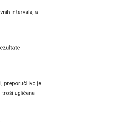
vnih intervala, a
rezultate
 preporučljivo je
 troši ugličene
.