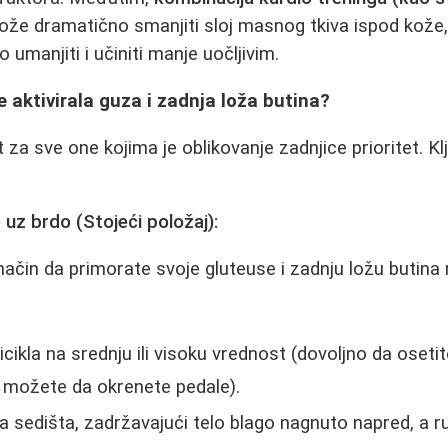
že dramatično smanjiti sloj masnog tkiva ispod kože,
 umanjiti i učiniti manje uočljivim.
e aktivirala guza i zadnja loža butina?
 za sve one kojima je oblikovanje zadnjice prioritet. Kl
 uz brdo (Stojeći položaj):
 način da primorate svoje gluteuse i zadnju ložu butina
cikla na srednju ili visoku vrednost (dovoljno da osetite 
ne možete da okrenete pedale).
a sedišta, zadržavajući telo blago nagnuto napred, a r