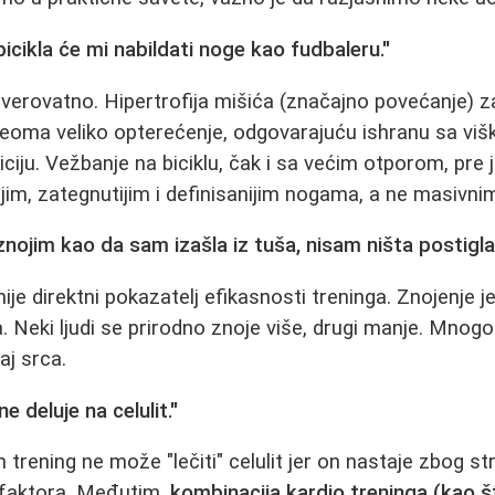
icikla će mi nabildati noge kao fudbaleru."
verovatno. Hipertrofija mišića (značajno povećanje) 
veoma veliko opterećenje, odgovarajuću ishranu sa višk
iju. Vežbanje na biciklu, čak i sa većim otporom, pre j
ijim, zategnutijim i definisanijim nogama, a ne masivni
znojim kao da sam izašla iz tuša, nisam ništa postigla
nije direktni pokazatelj efikasnosti treninga. Znojenje
. Neki ljudi se prirodno znoje više, drugi manje. Mnogo 
aj srca.
ne deluje na celulit."
 trening ne može "lečiti" celulit jer on nastaje zbog s
 faktora. Međutim,
kombinacija kardio treninga (kao št