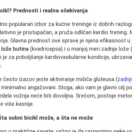
cikl? Prednosti i realna očekivanja
zetno popularan izbor za kućne treninge iz dobrih razlo
ativno je pristupačan, a pruža odličan kardio trening.
anja. Glavna prednost ove sprave je njena efikasnost u
 lože butina
(kvadricepsa) i u manjoj meri zadnje lože (
 je za poboljšanje kardiovaskularne kondicije, ubrzav
.
 često izazov jeste aktiviranje mišića gluteusa (
zadnj
u minimalno angažovani. Stoga, ako vam je glavni cilj p
sedela vožnja neće biti dovoljna. Srećom, postoje meto
e više kasnije.
 Šta sobni bicikl može, a šta ne može
mo u praktične savete, važno je da razjasnimo neke uo