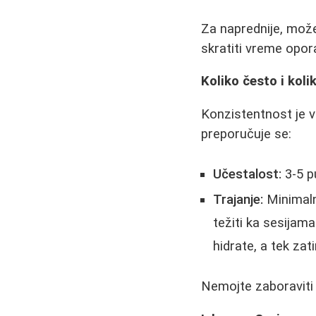
Za naprednije, možet
skratiti vreme opor
Koliko često i kol
Konzistentnost je va
preporučuje se:
Učestalost:
3-5 p
Trajanje:
Minimaln
težiti ka sesijam
hidrate, a tek za
Nemojte zaboraviti