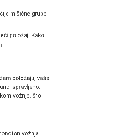
čije mišićne grupe
deći položaj. Kako
u.
ižem položaju, vaše
uno ispravljeno.
tokom vožnje, što
 monoton vožnja