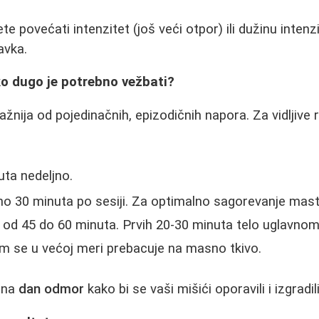
e povećati intenzitet (još veći otpor) ili dužinu intenzi
avka.
iko dugo je potrebno vežbati?
žnija od pojedinačnih, epizodičnih napora. Za vidljive 
uta nedeljno.
o 30 minuta po sesiji. Za optimalno sagorevanje masti,
a od 45 do 60 minuta. Prvih 20-30 minuta telo uglavnom
tim se u većoj meri prebacuje na masno tkivo.
 na
dan odmor
kako bi se vaši mišići oporavili i izgradili