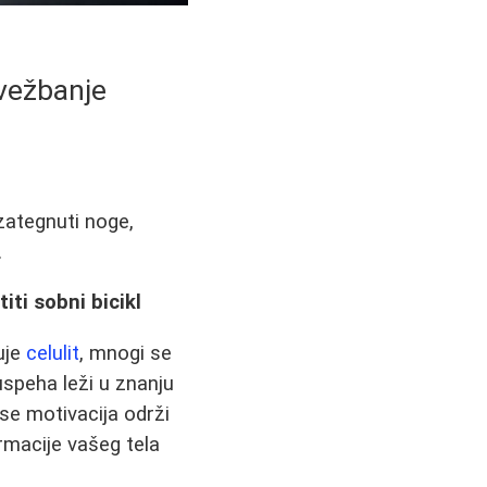
 vežbanje
zategnuti noge,
.
ti sobni bicikl
uje
celulit
, mnogi se
uspeha leži u znanju
 se motivacija održi
rmacije vašeg tela