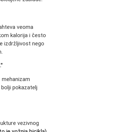
zahteva veoma
om kalorija i često
e izdržljivost nego
m.
."
 je mehanizam
bolji pokazatelj
trukture vezivnog
o je vožnja bicikla)