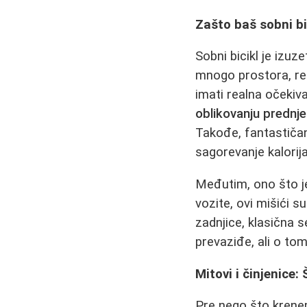
Zašto baš sobni bi
Sobni bicikl je izu
mnogo prostora, rel
imati realna očekiv
oblikovanju prednje
Takođe, fantastičan
sagorevanje kalorija
Međutim, ono što je
vozite, ovi mišići s
zadnjice, klasična 
prevaziđe, ali o tom
Mitovi i činjenice:
Pre nego što krene