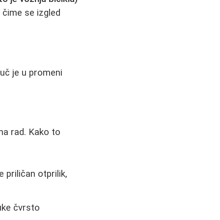
 čime se izgled
juč je u promeni
 na rad. Kako to
priličan otprilik,
uke čvrsto