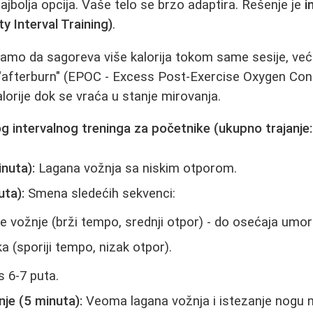
ajbolja opcija. Vaše telo se brzo adaptira. Rešenje je
i
ty Interval Training)
.
amo da sagoreva više kalorija tokom same sesije, već 
 "afterburn" (EPOC - Excess Post-Exercise Oxygen Con
alorije dok se vraća u stanje mirovanja.
g intervalnog treninga za početnike (ukupno trajanje:
nuta):
Lagana vožnja sa niskim otporom.
uta):
Smena sledećih sekvenci:
e vožnje (brži tempo, srednji otpor) - do osećaja umor
 (sporiji tempo, nizak otpor).
s 6-7 puta.
nje (5 minuta):
Veoma lagana vožnja i istezanje nogu n