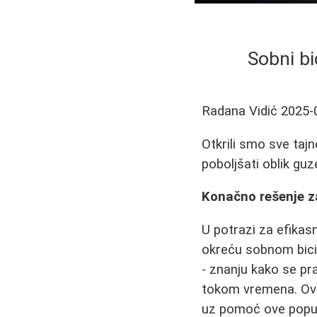
Sobni bi
Radana Vidić
2025-
Otkrili smo sve taj
poboljšati oblik guz
Konačno rešenje za
U potrazi za efikas
okreću sobnom bicik
- znanju kako se pra
tokom vremena. Ovaj
uz pomoć ove popul