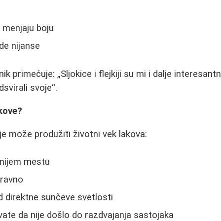
e
 menjaju boju
de nijanse
nik primećuje:
Sljokice i flejkiji su mi i dalje interesantn
dsvirali svoje
.
akove?
je može produžiti životni vek lakova:
dnijem mestu
pravno
d direktne sunčeve svetlosti
ate da nije došlo do razdvajanja sastojaka