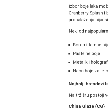
Izbor boje laka mož
Cranberry Splash i 
pronalaženju nijans
Neki od najpopularn
Bordo i tamne nij
Pastelne boje
Metalik i holograf
Neon boje za let
Najbolji brendovi 
Na tržištu postoji v
China Glaze (CG)