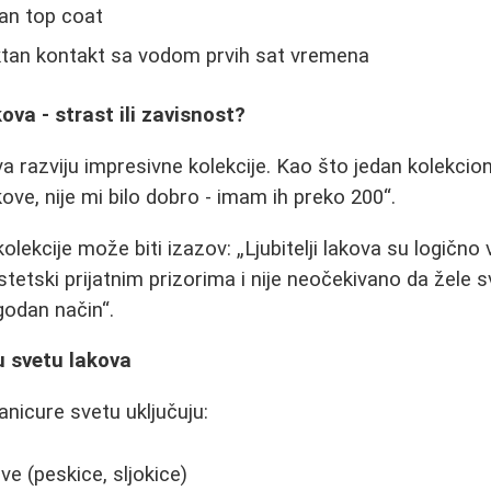
tan top coat
ktan kontakt sa vodom prvih sat vremena
ova - strast ili zavisnost?
ova razviju impresivne kolekcije. Kao što jedan kolekcio
kove, nije mi bilo dobro - imam ih preko 200
.
kolekcije može biti izazov:
Ljubitelji lakova su logičn
tetski prijatnim prizorima i nije neočekivano da žele s
godan način
.
 u svetu lakova
nicure svetu uključuju:
ve (peskice, sljokice)