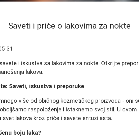
Saveti i priče o lakovima za nokte
05-31
savete i iskustva sa lakovima za nokte. Otkrijte prepor
nanošenja lakova.
te: Saveti, iskustva i preporuke
 mnogo više od običnog kozmetičkog proizvoda - oni s
poboljšamo raspoloženje i istaknemo svoj stil. U ovo
n svet lakova kroz priče i savete entuzijasta.
šenu boju laka?