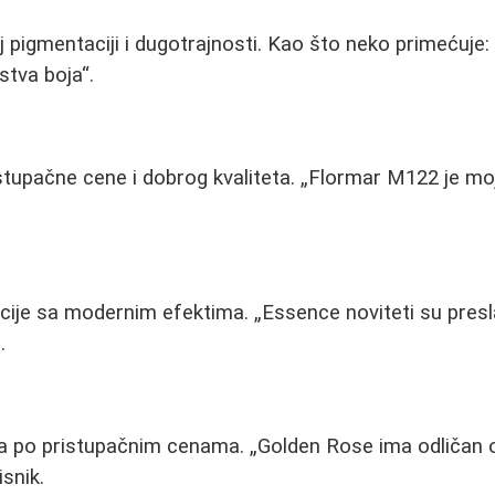
 pigmentaciji i dugotrajnosti. Kao što neko primećuje
stva boja
.
tupačne cene i dobrog kvaliteta.
Flormar M122 je moj
pcije sa modernim efektima.
Essence noviteti su presl
.
a po pristupačnim cenama.
Golden Rose ima odličan 
isnik.