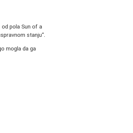
 od pola Sun of a
 uspravnom stanju
.
go mogla da ga