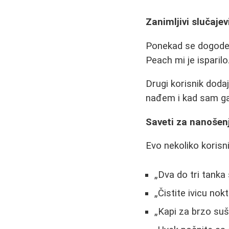
Zanimljivi slučaje
Ponekad se dogode n
Peach mi je isparil
Drugi korisnik doda
nađem i kad sam ga 
Saveti za nanošen
Evo nekoliko korisn
Dva do tri tanka
Čistite ivicu nok
Kapi za brzo suš