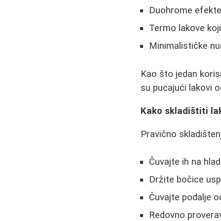
Duohrome efekt
Termo lakove koji
Minimalističke nu
Kao što jedan koris
su pucajući lakovi o
Kako skladištiti l
Pravično skladišten
Čuvajte ih na hla
Držite bočice us
Čuvajte podalje o
Redovno proverav