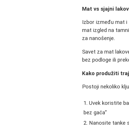
Mat vs sjajni lakov
Izbor između mat i 
mat izgled na tamn
za nanošenje.
Savet za mat lakov
bez podloge ili pre
Kako produžiti tra
Postoji nekoliko klj
Uvek koristite b
bez gaća
Nanosite tanke s