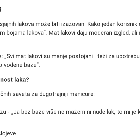
i
sjajnih lakova može biti izazovan. Kako jedan korisnik
im bojama lakova
. Mat lakovi daju moderan izgled, ali 
e:
Svi mat lakovi su manje postojani i teži za upotrebu. 
ko vodene baze
.
jnost laka?
učnih saveta za dugotrajniji manicure:
azu -
Ja bez baze više ne mažem ni nude lak, to mi je
lojeve