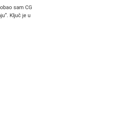
robao sam CG
nju
. Ključ je u