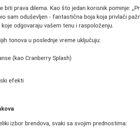
e biti prava dilema. Kao što jedan korisnik pominje:
P
bio sam oduševljen - fantastična boja koja privlači paž
i koje odgovaraju vašem tenu i raspoloženju.
ijih tonova u poslednje vreme uključuju:
anse (kao Cranberry Splash)
ski efekti
o
lakova
eliki izbor brendova, svaki sa svojim prednostima: