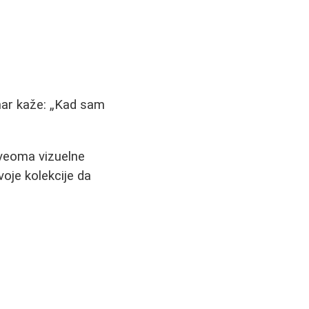
nar kaže:
Kad sam
o veoma vizuelne
voje kolekcije da