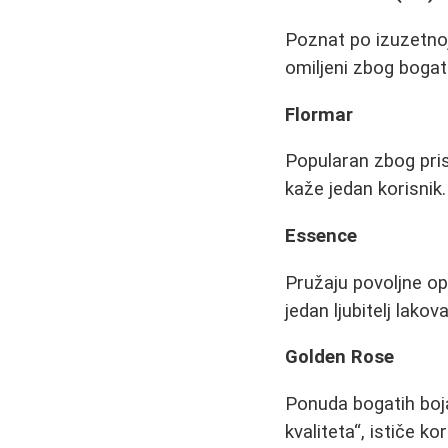
Poznat po izuzetnoj
omiljeni zbog bogat
Flormar
Popularan zbog pris
kaže jedan korisnik.
Essence
Pružaju povoljne o
jedan ljubitelj lakova
Golden Rose
Ponuda bogatih boj
kvaliteta
, ističe kor