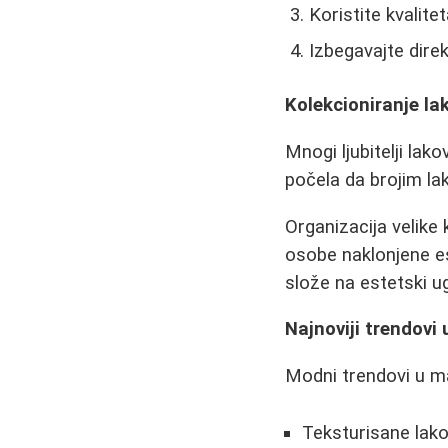
Koristite kvalite
Izbegavajte dire
Kolekcioniranje lak
Mnogi ljubitelji lak
počela da brojim la
Organizacija velike 
osobe naklonjene es
slože na estetski u
Najnoviji trendovi
Modni trendovi u ma
Teksturisane lako