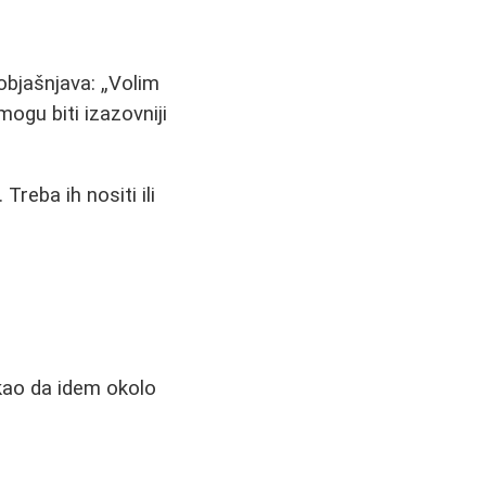
 objašnjava:
Volim
mogu biti izazovniji
Treba ih nositi ili
 kao da idem okolo