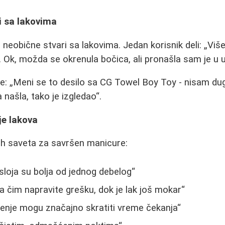
vi sa lakovima
eobične stvari sa lakovima. Jedan korisnik deli:
Više
o. Ok, možda se okrenula bočica, ali pronašla sam je u
je:
Meni se to desilo sa CG Towel Boy Toy - nisam du
našla, tako je izgledao
.
je lakova
ih saveta za savršen manicure:
 sloja su bolja od jednog debelog
ta čim napravite grešku, dok je lak još mokar
enje mogu značajno skratiti vreme čekanja