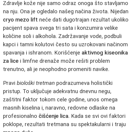
Zdravlje kože nije samo odraz onoga što stavljamo
na nju. Ona je ogledalo našeg načina života. Nijedan
cryo mezo lift
neće dati dugotrajan rezultat ukoliko
pacijent spava svega tri sata i konzumira velike
količine soli i alkohola. Zadržavanje vode, podbuli
kapci i tamni kolutovi često su uzrokovani načinom
spavanja i ishranom. Korišćenje
aktivnog kiseonika
za lice
i limfne drenaže može rešiti problem
trenutno, ali je neophodno promeniti navike.
Pravi
biološki tretman
podrazumeva holistički
pristup. To uključuje adekvatnu dnevnu negu,
zaštitni faktor tokom cele godine, unos omega
masnih kiselina i, naravno, redovne odlaske na
profesionalno
čišćenje lica
. Kada se svi ovi faktori
poklope, rezultati tretmana su spektakularni i traju