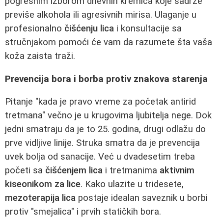
pogrešnim izborom dnevnih kremica koje sadrže
previše alkohola ili agresivnih mirisa. Ulaganje u
profesionalno
čišćenju lica
i konsultacije sa
stručnjakom pomoći će vam da razumete šta vaša
koža zaista traži.
Prevencija bora i borba protiv znakova starenja
Pitanje "kada je pravo vreme za početak antirid
tretmana" večno je u krugovima ljubitelja nege. Dok
jedni smatraju da je to 25. godina, drugi odlažu do
prve vidljive linije. Struka smatra da je prevencija
uvek bolja od sanacije. Već u dvadesetim treba
početi sa
čišćenjem lica
i tretmanima
aktivnim
kiseonikom za lice
. Kako ulazite u tridesete,
mezoterapija lica
postaje idealan saveznik u borbi
protiv "smejalica" i prvih statičkih bora.