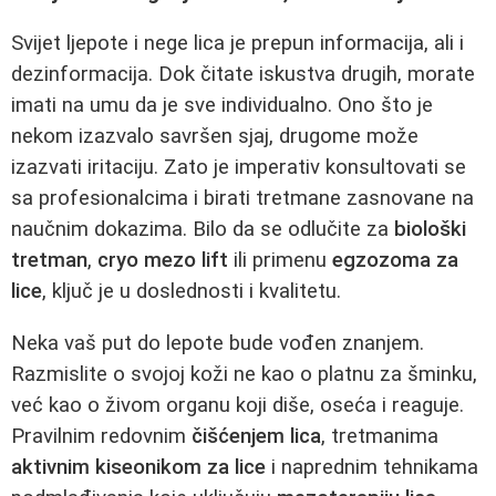
Svijet ljepote i nege lica je prepun informacija, ali i
dezinformacija. Dok čitate iskustva drugih, morate
imati na umu da je sve individualno. Ono što je
nekom izazvalo savršen sjaj, drugome može
izazvati iritaciju. Zato je imperativ konsultovati se
sa profesionalcima i birati tretmane zasnovane na
naučnim dokazima. Bilo da se odlučite za
biološki
tretman
,
cryo mezo lift
ili primenu
egzozoma za
lice
, ključ je u doslednosti i kvalitetu.
Neka vaš put do lepote bude vođen znanjem.
Razmislite o svojoj koži ne kao o platnu za šminku,
već kao o živom organu koji diše, oseća i reaguje.
Pravilnim redovnim
čišćenjem lica
, tretmanima
aktivnim kiseonikom za lice
i naprednim tehnikama