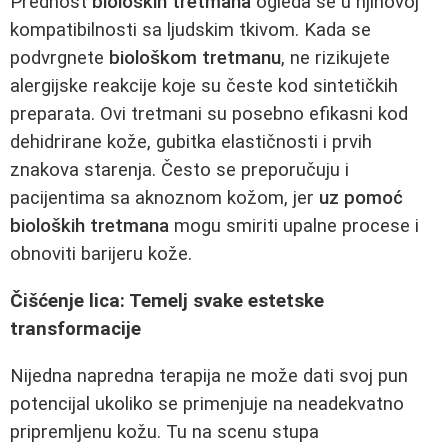
Prednost
bioloških tretmana
ogleda se u njihovoj
kompatibilnosti sa ljudskim tkivom. Kada se
podvrgnete
biološkom tretmanu
, ne rizikujete
alergijske reakcije koje su česte kod sintetičkih
preparata. Ovi tretmani su posebno efikasni kod
dehidrirane kože, gubitka elastičnosti i prvih
znakova starenja. Često se preporučuju i
pacijentima sa aknoznom kožom, jer
uz pomoć
bioloških tretmana
mogu smiriti upalne procese i
obnoviti barijeru kože.
Čišćenje lica: Temelj svake estetske
transformacije
Nijedna napredna terapija ne može dati svoj pun
potencijal ukoliko se primenjuje na neadekvatno
pripremljenu kožu. Tu na scenu stupa