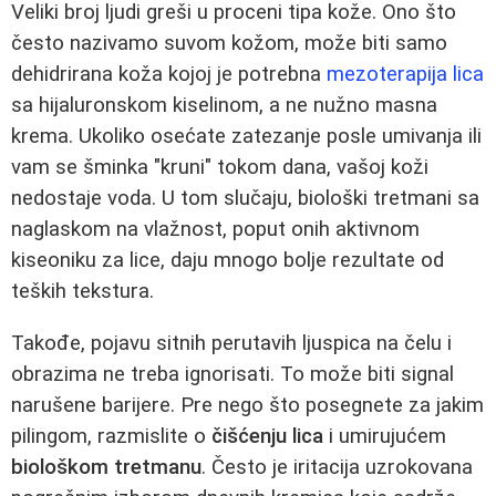
Veliki broj ljudi greši u proceni tipa kože. Ono što
često nazivamo suvom kožom, može biti samo
dehidrirana koža kojoj je potrebna
mezoterapija lica
sa hijaluronskom kiselinom, a ne nužno masna
krema. Ukoliko osećate zatezanje posle umivanja ili
vam se šminka "kruni" tokom dana, vašoj koži
nedostaje voda. U tom slučaju, biološki tretmani sa
naglaskom na vlažnost, poput onih aktivnom
kiseoniku za lice, daju mnogo bolje rezultate od
teških tekstura.
Takođe, pojavu sitnih perutavih ljuspica na čelu i
obrazima ne treba ignorisati. To može biti signal
narušene barijere. Pre nego što posegnete za jakim
pilingom, razmislite o
čišćenju lica
i umirujućem
biološkom tretmanu
. Često je iritacija uzrokovana