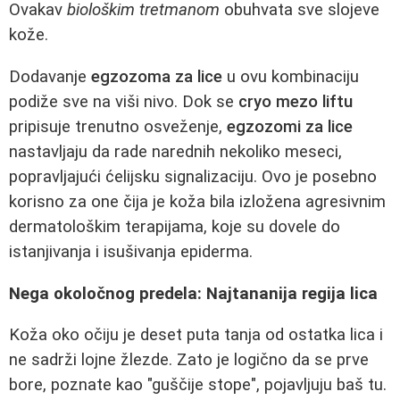
Ovakav
biološkim tretmanom
obuhvata sve slojeve
kože.
Dodavanje
egzozoma za lice
u ovu kombinaciju
podiže sve na viši nivo. Dok se
cryo mezo liftu
pripisuje trenutno osveženje,
egzozomi za lice
nastavljaju da rade narednih nekoliko meseci,
popravljajući ćelijsku signalizaciju. Ovo je posebno
korisno za one čija je koža bila izložena agresivnim
dermatološkim terapijama, koje su dovele do
istanjivanja i isušivanja epiderma.
Nega okoločnog predela: Najtananija regija lica
Koža oko očiju je deset puta tanja od ostatka lica i
ne sadrži lojne žlezde. Zato je logično da se prve
bore, poznate kao "guščije stope", pojavljuju baš tu.