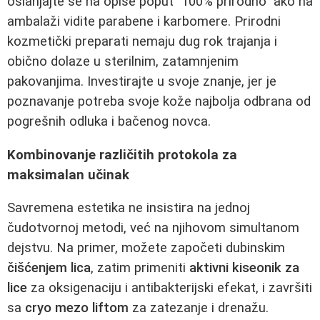
oslanjajte se na opise poput "100% prirodno" ako na
ambalaži vidite parabene i karbomere. Prirodni
kozmetički preparati nemaju dug rok trajanja i
obično dolaze u sterilnim, zatamnjenim
pakovanjima. Investirajte u svoje znanje, jer je
poznavanje potreba svoje kože najbolja odbrana od
pogrešnih odluka i bačenog novca.
Kombinovanje različitih protokola za
maksimalan učinak
Savremena estetika ne insistira na jednoj
čudotvornoj metodi, već na njihovom simultanom
dejstvu. Na primer, možete započeti dubinskim
čišćenjem lica
, zatim primeniti
aktivni kiseonik za
lice
za oksigenaciju i antibakterijski efekat, i završiti
sa
cryo mezo liftom
za zatezanje i drenažu.