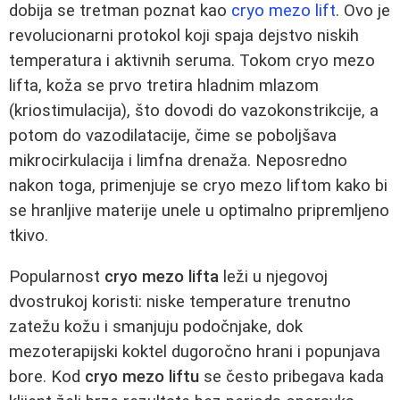
dobija se tretman poznat kao
cryo mezo lift
. Ovo je
revolucionarni protokol koji spaja dejstvo niskih
temperatura i aktivnih seruma. Tokom cryo mezo
lifta, koža se prvo tretira hladnim mlazom
(kriostimulacija), što dovodi do vazokonstrikcije, a
potom do vazodilatacije, čime se poboljšava
mikrocirkulacija i limfna drenaža. Neposredno
nakon toga, primenjuje se cryo mezo liftom kako bi
se hranljive materije unele u optimalno pripremljeno
tkivo.
Popularnost
cryo mezo lifta
leži u njegovoj
dvostrukoj koristi: niske temperature trenutno
zatežu kožu i smanjuju podočnjake, dok
mezoterapijski koktel dugoročno hrani i popunjava
bore. Kod
cryo mezo liftu
se često pribegava kada