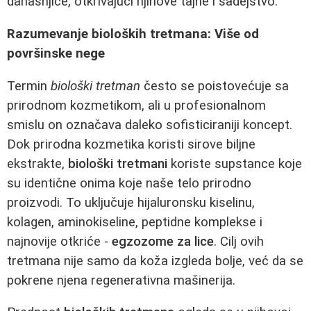
današnjice, otkrivajući njihove tajne i sadejstvo.
Razumevanje bioloških tretmana: Više od
površinske nege
Termin
biološki tretman
često se poistovećuje sa
prirodnom kozmetikom, ali u profesionalnom
smislu on označava daleko sofisticiraniji koncept.
Dok prirodna kozmetika koristi sirove biljne
ekstrakte,
biološki tretmani
koriste supstance koje
su identične onima koje naše telo prirodno
proizvodi. To uključuje hijaluronsku kiselinu,
kolagen, aminokiseline, peptidne komplekse i
najnovije otkriće -
egzozome za lice
. Cilj ovih
tretmana nije samo da koža izgleda bolje, već da se
pokrene njena regenerativna mašinerija.