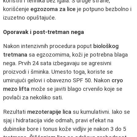
koristiti i tehnika bez igala. S druge strane,
korišćenje
egzozoma za lice
je potpuno bezbolno i
izuzetno opuštajuće.
Oporavak i post-tretman nega
Nakon intenzivnih procedura poput
biološkog
tretmana
sa egzozomima, koži je potrebna blaga
nega. Prvih 24 sata izbegavaju se agresivni
proizvodi i šminka. Umesto toga, koriste se
umirujući gelovi i obavezno SPF 50. Nakon
cryo
mezo lifta
može se javiti blago crvenilo koje se
povlači za nekoliko sati.
Rezultati
mezoterapije lica
su kumulativni. Iako se
sjaj i hidratacija vide odmah, pravi efekat na
dubinske bore i tonus kože vidljiv je nakon 3 do 5