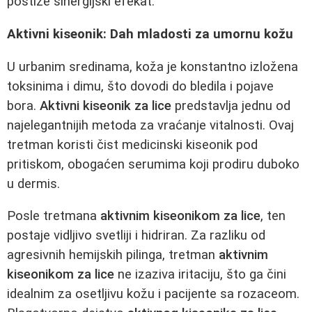
postiže sinergijski efekat.
Aktivni kiseonik: Dah mladosti za umornu kožu
U urbanim sredinama, koža je konstantno izložena
toksinima i dimu, što dovodi do bledila i pojave
bora.
Aktivni kiseonik za lice
predstavlja jednu od
najelegantnijih metoda za vraćanje vitalnosti. Ovaj
tretman koristi čist medicinski kiseonik pod
pritiskom, obogaćen serumima koji prodiru duboko
u dermis.
Posle tretmana
aktivnim kiseonikom za lice
, ten
postaje vidljivo svetliji i hidriran. Za razliku od
agresivnih hemijskih pilinga, tretman
aktivnim
kiseonikom za lice
ne izaziva iritaciju, što ga čini
idealnim za osetljivu kožu i pacijente sa rozaceom.