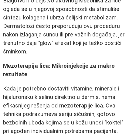
Blagotvorno dejstvo
aktivnog kiseonika za lice
ogleda se u njegovoj sposobnosti da stimuliše
sintezu kolagena i ubrza ćelijski metabolizam.
Dermatolozi često preporučuju ovu proceduru
nakon izlaganja suncu ili pre važnih događaja, jer
trenutno daje "glow" efekat koji je teško postići
šminkom.
Mezoterapija lica: Mikroinjekcije za makro
rezultate
Kada je potrebno dostaviti vitamine, minerale i
hijaluronsku kiselinu direktno u dermis, nema
efikasnijeg rešenja od
mezoterapije lica
. Ova
tehnika podrazumeva seriju sićušnih, gotovo
bezbolnih uboda kojima se u kožu unosi "koktel"
prilagođen individualnim potrebama pacijenta.