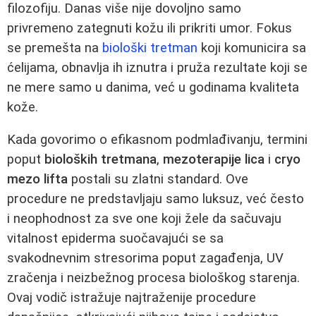
filozofiju. Danas više nije dovoljno samo
privremeno zategnuti kožu ili prikriti umor. Fokus
se premešta na
biološki tretman
koji komunicira sa
ćelijama, obnavlja ih iznutra i pruža rezultate koji se
ne mere samo u danima, već u godinama kvaliteta
kože.
Kada govorimo o efikasnom podmlađivanju, termini
poput
bioloških tretmana
,
mezoterapije lica
i
cryo
mezo lifta
postali su zlatni standard. Ove
procedure ne predstavljaju samo luksuz, već često
i neophodnost za sve one koji žele da sačuvaju
vitalnost epiderma suočavajući se sa
svakodnevnim stresorima poput zagađenja, UV
zračenja i neizbežnog procesa biološkog starenja.
Ovaj vodič istražuje najtraženije procedure