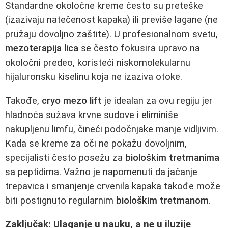
Standardne okoločne kreme često su preteške
(izazivaju natečenost kapaka) ili previše lagane (ne
pružaju dovoljno zaštite). U profesionalnom svetu,
mezoterapija lica
se često fokusira upravo na
okoločni predeo, koristeći niskomolekularnu
hijaluronsku kiselinu koja ne izaziva otoke.
Takođe,
cryo mezo lift
je idealan za ovu regiju jer
hladnoća sužava krvne sudove i eliminiše
nakupljenu limfu, čineći podočnjake manje vidljivim.
Kada se kreme za oči ne pokažu dovoljnim,
specijalisti često posežu za
biološkim tretmanima
sa peptidima. Važno je napomenuti da jačanje
trepavica i smanjenje crvenila kapaka takođe može
biti postignuto regularnim
biološkim tretmanom
.
Zaključak: Ulaganje u nauku, a ne u iluzije