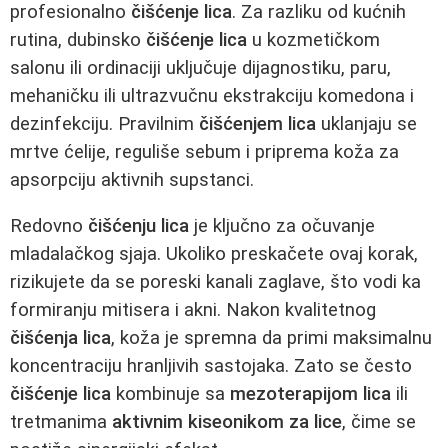
profesionalno
čišćenje lica
. Za razliku od kućnih
rutina, dubinsko
čišćenje lica
u kozmetičkom
salonu ili ordinaciji uključuje dijagnostiku, paru,
mehaničku ili ultrazvučnu ekstrakciju komedona i
dezinfekciju. Pravilnim
čišćenjem lica
uklanjaju se
mrtve ćelije, reguliše sebum i priprema koža za
apsorpciju aktivnih supstanci.
Redovno
čišćenju lica
je ključno za očuvanje
mladalačkog sjaja. Ukoliko preskačete ovaj korak,
rizikujete da se poreski kanali zaglave, što vodi ka
formiranju mitisera i akni. Nakon kvalitetnog
čišćenja lica
, koža je spremna da primi maksimalnu
koncentraciju hranljivih sastojaka. Zato se često
čišćenje lica
kombinuje sa
mezoterapijom lica
ili
tretmanima
aktivnim kiseonikom za lice
, čime se