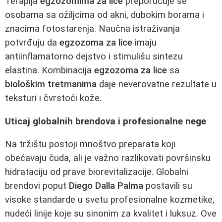
Terapija
egzozomima za lice
preporučuje se
osobama sa ožiljcima od akni, dubokim borama i
znacima fotostarenja. Naučna istraživanja
potvrđuju da
egzozoma za lice
imaju
antiinflamatorno dejstvo i stimulišu sintezu
elastina. Kombinacija
egzozoma za lice
sa
biološkim tretmanima
daje neverovatne rezultate u
teksturi i čvrstoći kože.
Uticaj globalnih brendova i profesionalne nege
Na tržištu postoji mnoštvo preparata koji
obećavaju čuda, ali je važno razlikovati površinsku
hidrataciju od prave biorevitalizacije. Globalni
brendovi poput
Diego Dalla Palma
postavili su
visoke standarde u svetu profesionalne kozmetike,
nudeći linije koje su sinonim za kvalitet i luksuz. Ove