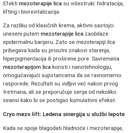
Efekti
mezoterapije lica
su višestruki: hidratacija,
lifting i biorevitalizacija.
Za razliku od klasičnih krema, aktivni sastojci
uneseni putem
mezoterapije lica
zaobilaze
epidermalnu barijeru. Zato se
mezoterapiji lica
pribegava kada su prisutni znakovi starenja,
hiperpigmentacija ili proširene pore. Savremena
mezoterapijom lica
koristi i nanotehnologiju,
omogućavajući supstancama da se ravnomerno
rasporede. Rezultati su vidljivi već nakon prvog
tretmana, ali se preporučuje serija od nekoliko
seansi kako bi se postigao kumulativni efekat.
Cryo mezo lift: Ledena sinergija u službi lepote
Kada se spoje blagodati hladnoće i mezoterapije,