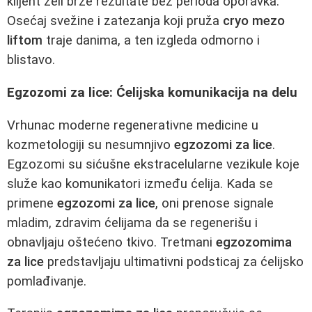
klijent želi brze rezultate bez perioda oporavka.
Osećaj svežine i zatezanja koji pruža
cryo mezo
liftom
traje danima, a ten izgleda odmorno i
blistavo.
Egzozomi za lice: Ćelijska komunikacija na delu
Vrhunac moderne regenerativne medicine u
kozmetologiji su nesumnjivo
egzozomi za lice
.
Egzozomi su sićušne ekstracelularne vezikule koje
služe kao komunikatori između ćelija. Kada se
primene
egzozomi za lice
, oni prenose signale
mladim, zdravim ćelijama da se regenerišu i
obnavljaju oštećeno tkivo. Tretmani
egzozomima
za lice
predstavljaju ultimativni podsticaj za ćelijsko
pomlađivanje.