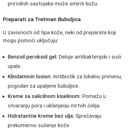
prirodnih sastojaka može smiriti kožu.
Preparati za Tretman Bubuljica
U zavisnosti od tipa kože, neki od preparata koji
mogu pomoći uključuju:
Benzoil peroksid gel:
Deluje antibakterijski i suši
upale.
Klindamicin losion:
Antibiotik za lokalnu primenu,
pogodan za upaljene bubuljice.
Kreme sa salicilnom kiselinom:
Pomažu u
otvaranju pora i uklanjanju mrtvih ćelija.
Hidratantne kreme bez ulja:
Sprečavaju
prekomerno sušenje kože.