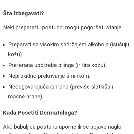
Šta Izbegavati?
Neki preparati i postupci mogu pogoršati stanje:
Preparati sa visokim sadržajem alkohola (isušuju
kožu).
Preterana upotreba pilinga (iritira kožu).
Neprekidno prekrivanje šminkom.
Neodgovarajuća ishrana (previše slatkiša i
masne hrane).
Kada Posetiti Dermatologa?
Ako bubuljice postanu uporne ili se pojave naglo,