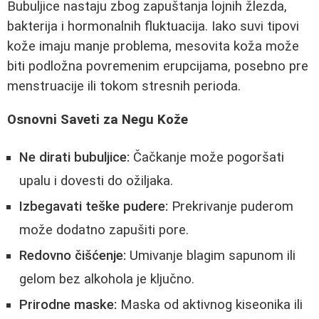
Bubuljice nastaju zbog zapuštanja lojnih žlezda,
bakterija i hormonalnih fluktuacija. Iako suvi tipovi
kože imaju manje problema, mesovita koža može
biti podložna povremenim erupcijama, posebno pre
menstruacije ili tokom stresnih perioda.
Osnovni Saveti za Negu Kože
Ne dirati bubuljice:
Čačkanje može pogoršati
upalu i dovesti do ožiljaka.
Izbegavati teške pudere:
Prekrivanje puderom
može dodatno zapušiti pore.
Redovno čišćenje:
Umivanje blagim sapunom ili
gelom bez alkohola je ključno.
Prirodne maske:
Maska od aktivnog kiseonika ili