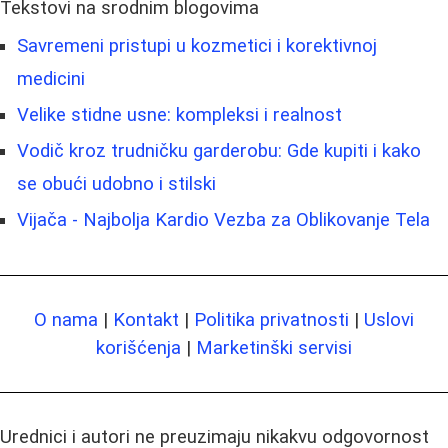
Tekstovi na srodnim blogovima
Savremeni pristupi u kozmetici i korektivnoj
medicini
Velike stidne usne: kompleksi i realnost
Vodič kroz trudničku garderobu: Gde kupiti i kako
se obući udobno i stilski
Vijača - Najbolja Kardio Vezba za Oblikovanje Tela
O nama
|
Kontakt
|
Politika privatnosti
|
Uslovi
korišćenja
|
Marketinški servisi
Urednici i autori ne preuzimaju nikakvu odgovornost