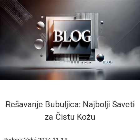
Rešavanje Bubuljica: Najbolji Saveti
za Čistu Kožu
Radana Vidić
2024-11-14