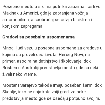
Posebno mesto u srcima putnika zauzima i ostrvo
Makinak u Americi, gde je zabranjena vožnja
automobilima, a saobraćaj se odvija biciklima i
konjskim zapregama.
Gradovi sa posebnim uspomenama
Mnogi ljudi vezuju posebne uspomene za gradove u
kojima su proveli deo života. Herceg Novi, na
primer, asocira na detinjstvo i školovanje, dok
Brisben u Australiji predstavlja mesto gde su neki
živeli neko vreme.
Mostar i Sarajevo takođe imaju poseban šarm, dok
Skoplje, iako ne najatraktivniji grad, za neke
predstavlja mesto gde se osećaju potpuno svojim.