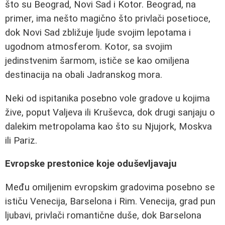
što su Beograd, Novi Sad i Kotor. Beograd, na
primer, ima nešto magično što privlači posetioce,
dok Novi Sad zbližuje ljude svojim lepotama i
ugodnom atmosferom. Kotor, sa svojim
jedinstvenim šarmom, ističe se kao omiljena
destinacija na obali Jadranskog mora.
Neki od ispitanika posebno vole gradove u kojima
žive, poput Valjeva ili Kruševca, dok drugi sanjaju o
dalekim metropolama kao što su Njujork, Moskva
ili Pariz.
Evropske prestonice koje oduševljavaju
Među omiljenim evropskim gradovima posebno se
ističu Venecija, Barselona i Rim. Venecija, grad pun
ljubavi, privlači romantične duše, dok Barselona