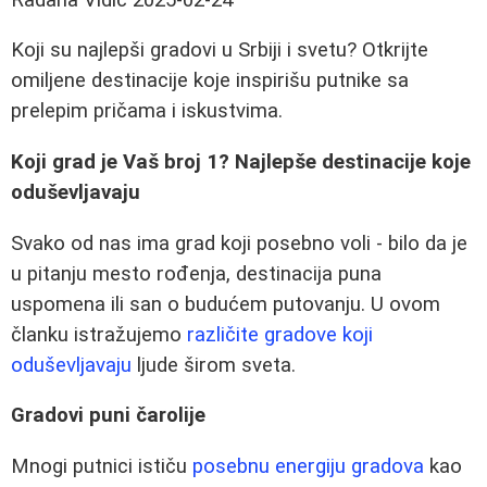
Koji su najlepši gradovi u Srbiji i svetu? Otkrijte
omiljene destinacije koje inspirišu putnike sa
prelepim pričama i iskustvima.
Koji grad je Vaš broj 1? Najlepše destinacije koje
oduševljavaju
Svako od nas ima grad koji posebno voli - bilo da je
u pitanju mesto rođenja, destinacija puna
uspomena ili san o budućem putovanju. U ovom
članku istražujemo
različite gradove koji
oduševljavaju
ljude širom sveta.
Gradovi puni čarolije
Mnogi putnici ističu
posebnu energiju gradova
kao