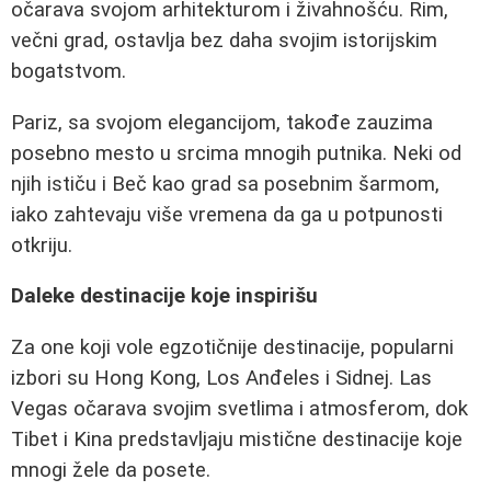
očarava svojom arhitekturom i živahnošću. Rim,
večni grad, ostavlja bez daha svojim istorijskim
bogatstvom.
Pariz, sa svojom elegancijom, takođe zauzima
posebno mesto u srcima mnogih putnika. Neki od
njih ističu i Beč kao grad sa posebnim šarmom,
iako zahtevaju više vremena da ga u potpunosti
otkriju.
Daleke destinacije koje inspirišu
Za one koji vole egzotičnije destinacije, popularni
izbori su Hong Kong, Los Anđeles i Sidnej. Las
Vegas očarava svojim svetlima i atmosferom, dok
Tibet i Kina predstavljaju mistične destinacije koje
mnogi žele da posete.