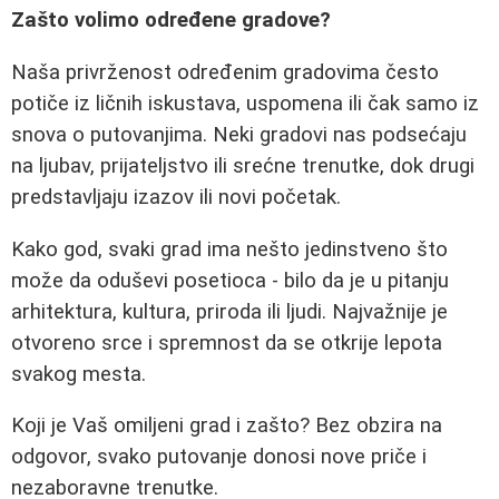
Zašto volimo određene gradove?
Naša privrženost određenim gradovima često
potiče iz ličnih iskustava, uspomena ili čak samo iz
snova o putovanjima. Neki gradovi nas podsećaju
na ljubav, prijateljstvo ili srećne trenutke, dok drugi
predstavljaju izazov ili novi početak.
Kako god, svaki grad ima nešto jedinstveno što
može da oduševi posetioca - bilo da je u pitanju
arhitektura, kultura, priroda ili ljudi. Najvažnije je
otvoreno srce i spremnost da se otkrije lepota
svakog mesta.
Koji je Vaš omiljeni grad i zašto? Bez obzira na
odgovor, svako putovanje donosi nove priče i
nezaboravne trenutke.