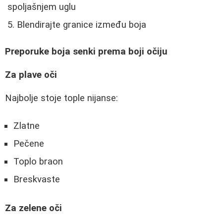
spoljašnjem uglu
Blendirajte granice između boja
Preporuke boja senki prema boji očiju
Za plave oči
Najbolje stoje tople nijanse:
Zlatne
Pečene
Toplo braon
Breskvaste
Za zelene oči