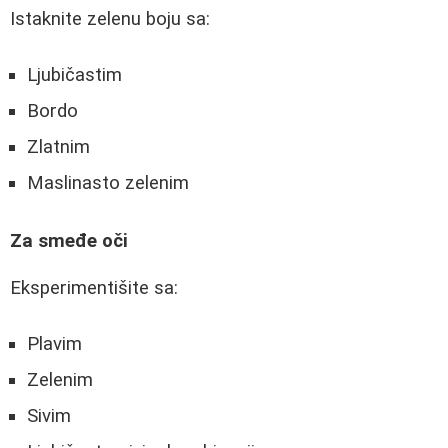
Istaknite zelenu boju sa:
Ljubičastim
Bordo
Zlatnim
Maslinasto zelenim
Za smeđe oči
Eksperimentišite sa:
Plavim
Zelenim
Sivim