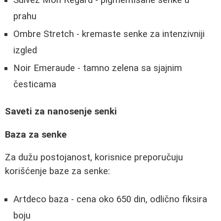
Suivez Mon Regard - pigmentisane senke u
prahu
Ombre Stretch - kremaste senke za intenzivniji
izgled
Noir Emeraude - tamno zelena sa sjajnim
česticama
Saveti za nanosenje senki
Baza za senke
Za dužu postojanost, korisnice preporučuju
korišćenje baze za senke:
Artdeco baza - cena oko 650 din, odlično fiksira
boju