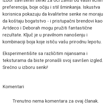
Izbor savršenih senki za oči zavisi od vaših ličnih
preferencija, boje očiju i stil šminkanja. Iskustva
korisnica pokazuju da kvalitetne senke ne moraju
da koštaju bogatstvo - i pristupačni brendovi kao
Artdeco i Deborah mogu pružiti fantastične
rezultate. Ključ je u pravilnom nanošenju i
kombinaciji boja koje ističu vašu prirodnu lepotu.
Eksperimentišite sa različitim nijansama i
teksturama da biste pronašli svoj savršen izgled.
Srećno u izboru senki!
Komentari
Trenutno nema komentara za ovaj članak.