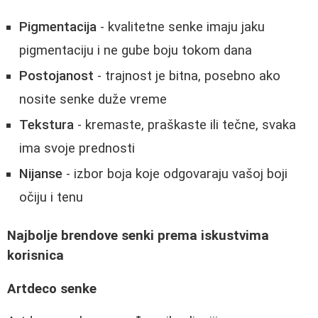
Pigmentacija
- kvalitetne senke imaju jaku
pigmentaciju i ne gube boju tokom dana
Postojanost
- trajnost je bitna, posebno ako
nosite senke duže vreme
Tekstura
- kremaste, praškaste ili tečne, svaka
ima svoje prednosti
Nijanse
- izbor boja koje odgovaraju vašoj boji
očiju i tenu
Najbolje brendove senki prema iskustvima
korisnica
Artdeco senke