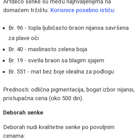
Artdeco senke su među najhvaljenijima na
domaćem tržištu.
Korisnice posebno ističu
:
Br. 96 - topla ljubičasto-braon nijansa savršena
za plave oči
Br. 40 - maslinasto zelena boja
Br. 19 - svetla braon sa blagim sjajem
Br. 551 - mat bez boje idealna za podlogu
Prednosti: odlična pigmentacija, bogat izbor nijansi,
pristupačna cena (oko 500 din).
Deborah senke
Deborah nudi kvalitetne senke po povoljnim
cenama: