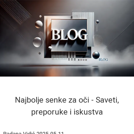
Najbolje senke za oči - Saveti,
preporuke i iskustva
Radana Vidić
2025-05-11