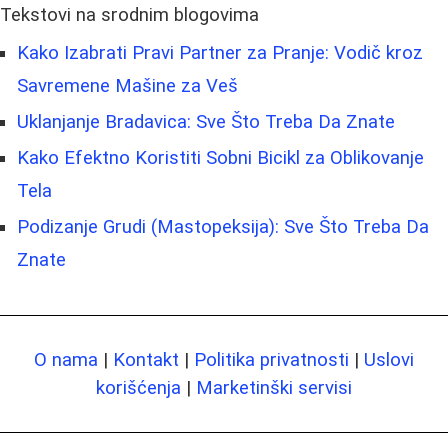
Tekstovi na srodnim blogovima
Kako Izabrati Pravi Partner za Pranje: Vodič kroz
Savremene Mašine za Veš
Uklanjanje Bradavica: Sve Što Treba Da Znate
Kako Efektno Koristiti Sobni Bicikl za Oblikovanje
Tela
Podizanje Grudi (Mastopeksija): Sve Što Treba Da
Znate
O nama
|
Kontakt
|
Politika privatnosti
|
Uslovi
korišćenja
|
Marketinški servisi