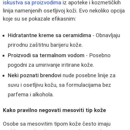
iskustva sa proizvodima
iz apoteke i kozmetičkih
linija namenjenih osetljivoj koži. Evo nekoliko opcija
koje su se pokazale efikasnim:
Hidratantne kreme sa ceramidima
- Obnavljaju
prirodnu zaštitnu barijeru kože.
Proizvodi sa termalnom vodom
- Posebno
pogodni za umirivanje iritirane kože.
Neki poznati brendovi
nude posebne linije za
suvu i osetljivu kožu, sa formulacijama bez
parfema i alkohola.
Kako pravilno negovati mesoviti tip kože
Osobe sa mesovitim tipom kože često imaju