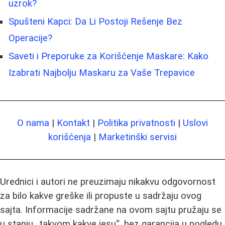
uzrok?
Spušteni Kapci: Da Li Postoji Rešenje Bez
Operacije?
Saveti i Preporuke za Korišćenje Maskare: Kako
Izabrati Najbolju Maskaru za Vaše Trepavice
O nama
|
Kontakt
|
Politika privatnosti
|
Uslovi
korišćenja
|
Marketinški servisi
Urednici i autori ne preuzimaju nikakvu odgovornost
za bilo kakve greške ili propuste u sadržaju ovog
sajta. Informacije sadržane na ovom sajtu pružaju se
u stanju „takvom kakve jesu“, bez garancija u pogledu