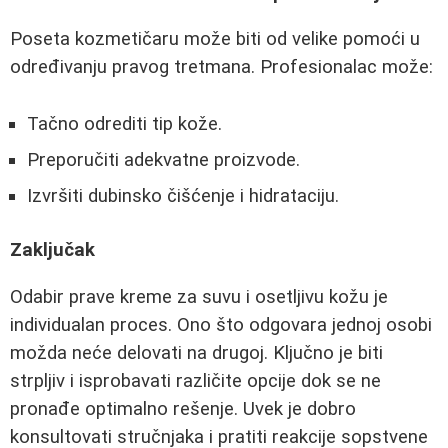
Poseta kozmetičaru može biti od velike pomoći u
određivanju pravog tretmana. Profesionalac može:
Tačno odrediti tip kože.
Preporučiti adekvatne proizvode.
Izvršiti dubinsko čišćenje i hidrataciju.
Zaključak
Odabir prave kreme za suvu i osetljivu kožu je
individualan proces. Ono što odgovara jednoj osobi
možda neće delovati na drugoj. Ključno je biti
strpljiv i isprobavati različite opcije dok se ne
pronađe optimalno rešenje. Uvek je dobro
konsultovati stručnjaka i pratiti reakcije sopstvene