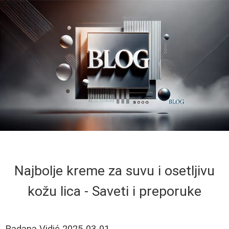
Najbolje kreme za suvu i osetljivu
kožu lica - Saveti i preporuke
Radana Vidić
2025-03-01