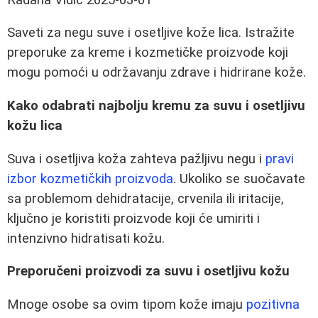
Saveti za negu suve i osetljive kože lica. Istražite
preporuke za kreme i kozmetičke proizvode koji
mogu pomoći u održavanju zdrave i hidrirane kože.
Kako odabrati najbolju kremu za suvu i osetljivu
kožu lica
Suva i osetljiva koža zahteva pažljivu negu i
pravi
izbor kozmetičkih proizvoda
. Ukoliko se suočavate
sa problemom dehidratacije, crvenila ili iritacije,
ključno je koristiti proizvode koji će umiriti i
intenzivno hidratisati kožu.
Preporučeni proizvodi za suvu i osetljivu kožu
Mnoge osobe sa ovim tipom kože imaju
pozitivna