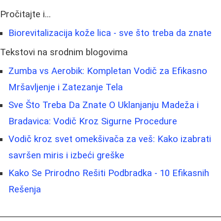
Pročitajte i...
Biorevitalizacija kože lica - sve što treba da znate
Tekstovi na srodnim blogovima
Zumba vs Aerobik: Kompletan Vodič za Efikasno
Mršavljenje i Zatezanje Tela
Sve Što Treba Da Znate O Uklanjanju Madeža i
Bradavica: Vodič Kroz Sigurne Procedure
Vodič kroz svet omekšivača za veš: Kako izabrati
savršen miris i izbeći greške
Kako Se Prirodno Rešiti Podbradka - 10 Efikasnih
Rešenja