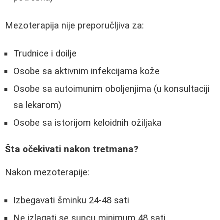
Mezoterapija nije preporučljiva za:
Trudnice i doilje
Osobe sa aktivnim infekcijama kože
Osobe sa autoimunim oboljenjima (u konsultaciji
sa lekarom)
Osobe sa istorijom keloidnih ožiljaka
Šta očekivati nakon tretmana?
Nakon mezoterapije:
Izbegavati šminku 24-48 sati
Ne izlagati se suncu minimum 48 sati