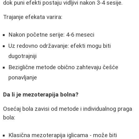
dok puni efekti postaju vidljivi nakon 3-4 sesije.
Trajanje efekata varira:
Nakon početne serije: 4-6 meseci
Uz redovno održavanje: efekti mogu biti
dugotrajniji
Beziglične metode obično zahtevaju češće
ponavljanje
Da li je mezoterapija bolna?
Osećaj bola zavisi od metode i individualnog praga
bola:
Klasična mezoterapija iglicama - može biti