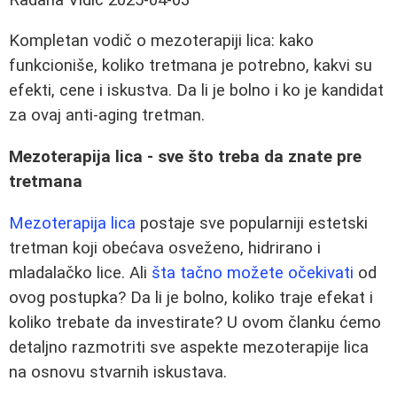
Kompletan vodič o mezoterapiji lica: kako
funkcioniše, koliko tretmana je potrebno, kakvi su
efekti, cene i iskustva. Da li je bolno i ko je kandidat
za ovaj anti-aging tretman.
Mezoterapija lica - sve što treba da znate pre
tretmana
Mezoterapija lica
postaje sve popularniji estetski
tretman koji obećava osveženo, hidrirano i
mladalačko lice. Ali
šta tačno možete očekivati
od
ovog postupka? Da li je bolno, koliko traje efekat i
koliko trebate da investirate? U ovom članku ćemo
detaljno razmotriti sve aspekte mezoterapije lica
na osnovu stvarnih iskustava.