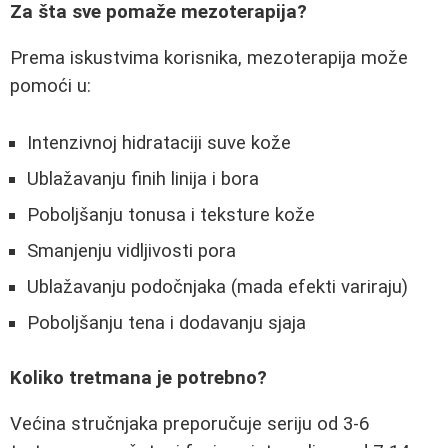
Za šta sve pomaže mezoterapija?
Prema iskustvima korisnika, mezoterapija može
pomoći u:
Intenzivnoj hidrataciji suve kože
Ublažavanju finih linija i bora
Poboljšanju tonusa i teksture kože
Smanjenju vidljivosti pora
Ublažavanju podočnjaka (mada efekti variraju)
Poboljšanju tena i dodavanju sjaja
Koliko tretmana je potrebno?
Većina stručnjaka preporučuje seriju od 3-6