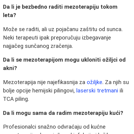
Da li je bezbedno raditi mezoterapiju tokom
leta?
Može se raditi, ali uz pojačanu zaštitu od sunca.
Neki terapeuti ipak preporučuju izbegavanje
najjačeg sunčanog zračenja.
Da li se mezoterapijom mogu ukloniti ožiljci od
akni?
Mezoterapija nije najefikasnija za
ožiljke
. Za njih su
bolje opcije hemijski pilingovi,
laserski tretmani
ili
TCA piling.
Da li mogu sama da radim mezoterapiju kući?
Profesionalci snažno odvraćaju od kućne