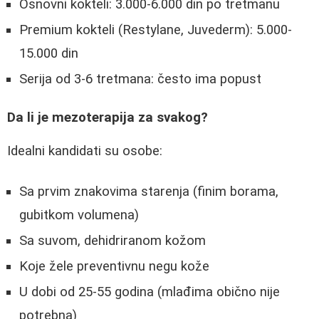
Osnovni kokteli: 3.000-6.000 din po tretmanu
Premium kokteli (Restylane, Juvederm): 5.000-
15.000 din
Serija od 3-6 tretmana: često ima popust
Da li je mezoterapija za svakog?
Idealni kandidati su osobe:
Sa prvim znakovima starenja (finim borama,
gubitkom volumena)
Sa suvom, dehidriranom kožom
Koje žele preventivnu negu kože
U dobi od 25-55 godina (mlađima obično nije
potrebna)