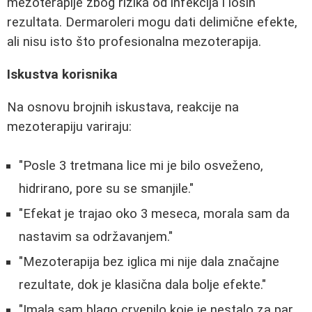
mezoterapije zbog rizika od infekcija i loših
rezultata. Dermaroleri mogu dati delimične efekte,
ali nisu isto što profesionalna mezoterapija.
Iskustva korisnika
Na osnovu brojnih iskustava, reakcije na
mezoterapiju variraju:
"Posle 3 tretmana lice mi je bilo osveženo,
hidrirano, pore su se smanjile."
"Efekat je trajao oko 3 meseca, morala sam da
nastavim sa održavanjem."
"Mezoterapija bez iglica mi nije dala značajne
rezultate, dok je klasična dala bolje efekte."
"Imala sam blago crvenilo koje je nestalo za par