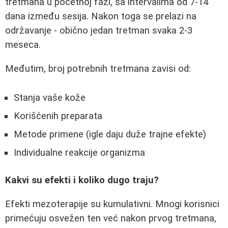
tretmana u početnoj fazi, sa intervalima od 7-14
dana između sesija. Nakon toga se prelazi na
održavanje - obično jedan tretman svaka 2-3
meseca.
Međutim, broj potrebnih tretmana zavisi od:
Stanja vaše kože
Korišćenih preparata
Metode primene (igle daju duže trajne efekte)
Individualne reakcije organizma
Kakvi su efekti i koliko dugo traju?
Efekti mezoterapije su kumulativni. Mnogi korisnici
primećuju osvežen ten već nakon prvog tretmana,