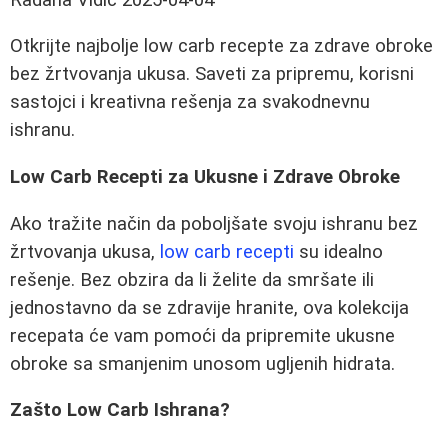
Otkrijte najbolje low carb recepte za zdrave obroke
bez žrtvovanja ukusa. Saveti za pripremu, korisni
sastojci i kreativna rešenja za svakodnevnu
ishranu.
Low Carb Recepti za Ukusne i Zdrave Obroke
Ako tražite način da poboljšate svoju ishranu bez
žrtvovanja ukusa,
low carb recepti
su idealno
rešenje. Bez obzira da li želite da smršate ili
jednostavno da se zdravije hranite, ova kolekcija
recepata će vam pomoći da pripremite ukusne
obroke sa smanjenim unosom ugljenih hidrata.
Zašto Low Carb Ishrana?