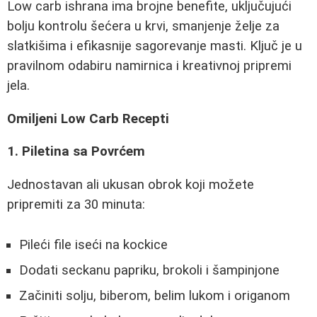
Low carb ishrana ima brojne benefite, uključujući
bolju kontrolu šećera u krvi, smanjenje želje za
slatkišima i efikasnije sagorevanje masti. Ključ je u
pravilnom odabiru namirnica i kreativnoj pripremi
jela.
Omiljeni Low Carb Recepti
1. Piletina sa Povrćem
Jednostavan ali ukusan obrok koji možete
pripremiti za 30 minuta:
Pileći file iseći na kockice
Dodati seckanu papriku, brokoli i šampinjone
Začiniti solju, biberom, belim lukom i origanom