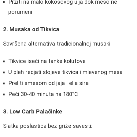
Pržiti na malo kokosovog ulja dok meso ne
porumeni
2. Musaka od Tikvica
Savršena alternativa tradicionalnoj musaki:
Tikvice iseći na tanke kolutove
U pleh redjati slojeve tikvica i mlevenog mesa
Preliti smesom od jaja i ella sira
Peći 30-40 minuta na 180°C
3. Low Carb Palačinke
Slatka poslastica bez griže savesti: