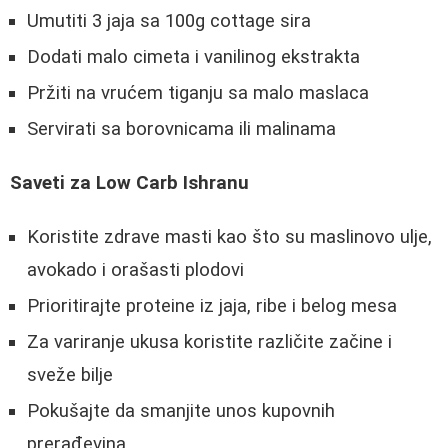
Umutiti 3 jaja sa 100g cottage sira
Dodati malo cimeta i vanilinog ekstrakta
Pržiti na vrućem tiganju sa malo maslaca
Servirati sa borovnicama ili malinama
Saveti za Low Carb Ishranu
Koristite zdrave masti kao što su maslinovo ulje,
avokado i orašasti plodovi
Prioritirajte proteine iz jaja, ribe i belog mesa
Za variranje ukusa koristite različite začine i
sveže bilje
Pokušajte da smanjite unos kupovnih
prerađevina