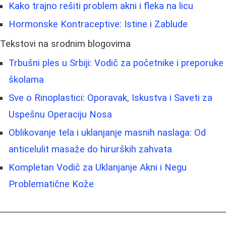
Kako trajno rešiti problem akni i fleka na licu
Hormonske Kontraceptive: Istine i Zablude
Tekstovi na srodnim blogovima
Trbušni ples u Srbiji: Vodič za početnike i preporuke
školama
Sve o Rinoplastici: Oporavak, Iskustva i Saveti za
Uspešnu Operaciju Nosa
Oblikovanje tela i uklanjanje masnih naslaga: Od
anticelulit masaže do hirurških zahvata
Kompletan Vodič za Uklanjanje Akni i Negu
Problematične Kože