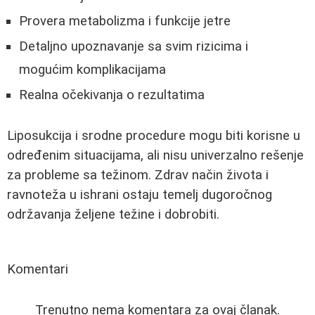
Provera metabolizma i funkcije jetre
Detaljno upoznavanje sa svim rizicima i
mogućim komplikacijama
Realna očekivanja o rezultatima
Liposukcija i srodne procedure mogu biti korisne u
određenim situacijama, ali nisu univerzalno rešenje
za probleme sa težinom. Zdrav način života i
ravnoteža u ishrani ostaju temelj dugoročnog
održavanja željene težine i dobrobiti.
Komentari
Trenutno nema komentara za ovaj članak.