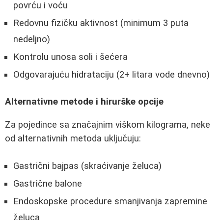
povrću i voću
Redovnu fizičku aktivnost (minimum 3 puta
nedeljno)
Kontrolu unosa soli i šećera
Odgovarajuću hidrataciju (2+ litara vode dnevno)
Alternativne metode i hirurške opcije
Za pojedince sa značajnim viškom kilograma, neke
od alternativnih metoda uključuju:
Gastrični bajpas (skraćivanje želuca)
Gastrične balone
Endoskopske procedure smanjivanja zapremine
želuca