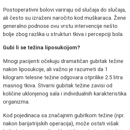
Postoperativni bolovi variraju od slučaja do slučaja,
ali često su izraženi naročito kod muškaraca. Žene
generalno podnose ovu vrstu intervencije nešto
bolje zbog razlika u strukturi tkiva i percepciji bola.
Gubi li se težina liposukcijom?
Mnogi pacijenti očekuju dramatičan gubitak težine
nakon liposukcije, ali važno je razumeti da 1
kilogram telesne težine odgovara otprilike 2.5 litra
masnog tkiva. Stvarni gubitak težine zavisi od
količine uklonjenog sala i individualnih karakteristika
organizma.
Kod pojedinaca sa značajnim gubitkom težine (npr.
nakon barijatrijskih operacija), može ostati višak