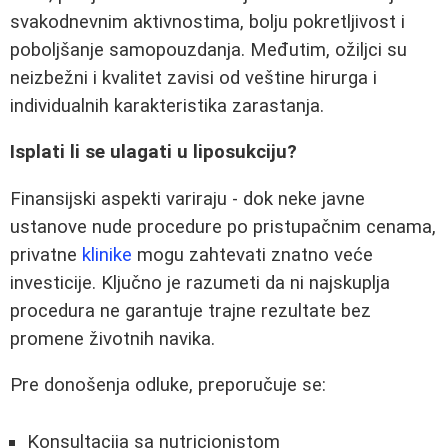
svakodnevnim aktivnostima, bolju pokretljivost i
poboljšanje samopouzdanja. Međutim, ožiljci su
neizbežni i kvalitet zavisi od veštine hirurga i
individualnih karakteristika zarastanja.
Isplati li se ulagati u liposukciju?
Finansijski aspekti variraju - dok neke javne
ustanove nude procedure po pristupačnim cenama,
privatne
klinike
mogu zahtevati znatno veće
investicije. Ključno je razumeti da ni najskuplja
procedura ne garantuje trajne rezultate bez
promene životnih navika.
Pre donošenja odluke, preporučuje se:
Konsultacija sa nutricionistom