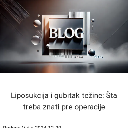
Liposukcija i gubitak težine: Šta
treba znati pre operacije
Radana Vidić
2024-12-20