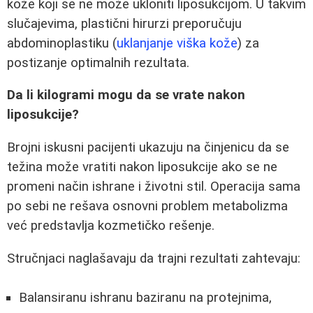
kože koji se ne može ukloniti liposukcijom. U takvim
slučajevima, plastični hirurzi preporučuju
abdominoplastiku (
uklanjanje viška kože
) za
postizanje optimalnih rezultata.
Da li kilogrami mogu da se vrate nakon
liposukcije?
Brojni iskusni pacijenti ukazuju na činjenicu da se
težina može vratiti nakon liposukcije ako se ne
promeni način ishrane i životni stil. Operacija sama
po sebi ne rešava osnovni problem metabolizma
već predstavlja kozmetičko rešenje.
Stručnjaci naglašavaju da trajni rezultati zahtevaju:
Balansiranu ishranu baziranu na protejnima,