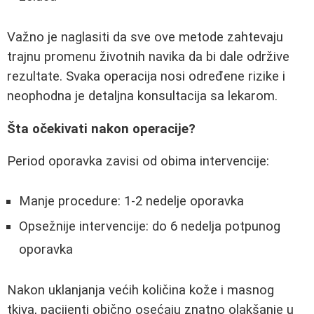
Važno je naglasiti da sve ove metode zahtevaju
trajnu promenu životnih navika da bi dale održive
rezultate. Svaka operacija nosi određene rizike i
neophodna je detaljna konsultacija sa lekarom.
Šta očekivati nakon operacije?
Period oporavka zavisi od obima intervencije:
Manje procedure: 1-2 nedelje oporavka
Opsežnije intervencije: do 6 nedelja potpunog
oporavka
Nakon uklanjanja većih količina kože i masnog
tkiva, pacijenti obično osećaju znatno olakšanje u