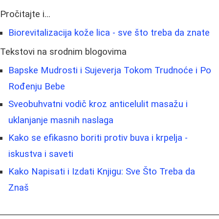
Pročitajte i...
Biorevitalizacija kože lica - sve što treba da znate
Tekstovi na srodnim blogovima
Bapske Mudrosti i Sujeverja Tokom Trudnoće i Po
Rođenju Bebe
Sveobuhvatni vodič kroz anticelulit masažu i
uklanjanje masnih naslaga
Kako se efikasno boriti protiv buva i krpelja -
iskustva i saveti
Kako Napisati i Izdati Knjigu: Sve Što Treba da
Znaš