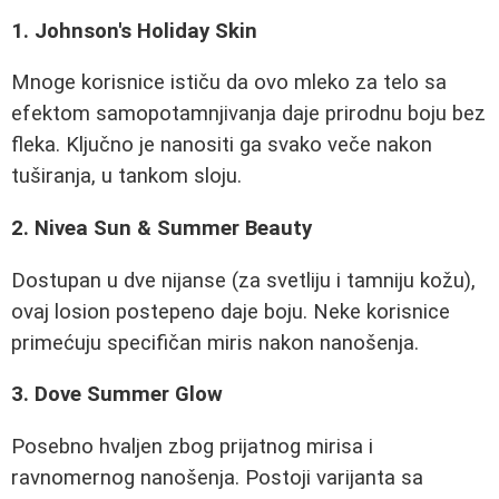
1. Johnson's Holiday Skin
Mnoge korisnice ističu da ovo mleko za telo sa
efektom samopotamnjivanja daje prirodnu boju bez
fleka. Ključno je nanositi ga svako veče nakon
tuširanja, u tankom sloju.
2. Nivea Sun & Summer Beauty
Dostupan u dve nijanse (za svetliju i tamniju kožu),
ovaj losion postepeno daje boju. Neke korisnice
primećuju specifičan miris nakon nanošenja.
3. Dove Summer Glow
Posebno hvaljen zbog prijatnog mirisa i
ravnomernog nanošenja. Postoji varijanta sa