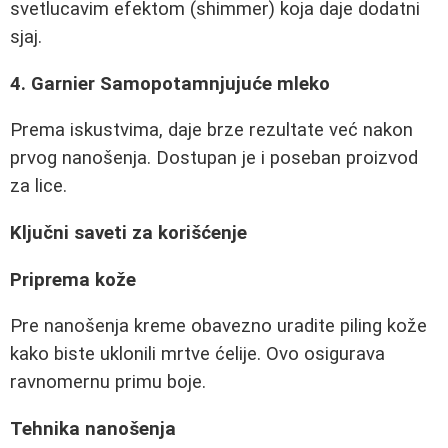
svetlucavim efektom (shimmer) koja daje dodatni
sjaj.
4. Garnier Samopotamnjujuće mleko
Prema iskustvima, daje brze rezultate već nakon
prvog nanošenja. Dostupan je i poseban proizvod
za lice.
Ključni saveti za korišćenje
Priprema kože
Pre nanošenja kreme obavezno uradite piling kože
kako biste uklonili mrtve ćelije. Ovo osigurava
ravnomernu primu boje.
Tehnika nanošenja