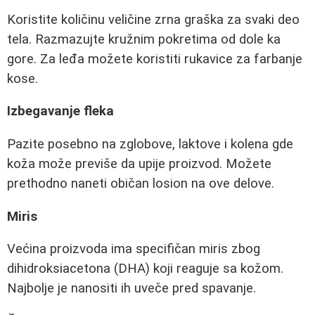
Koristite količinu veličine zrna graška za svaki deo
tela. Razmazujte kružnim pokretima od dole ka
gore. Za leđa možete koristiti rukavice za farbanje
kose.
Izbegavanje fleka
Pazite posebno na zglobove, laktove i kolena gde
koža može previše da upije proizvod. Možete
prethodno naneti običan losion na ove delove.
Miris
Većina proizvoda ima specifičan miris zbog
dihidroksiacetona (DHA) koji reaguje sa kožom.
Najbolje je nanositi ih uveče pred spavanje.