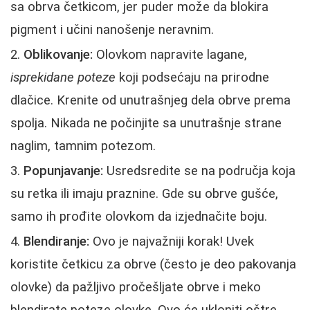
sa obrva četkicom, jer puder može da blokira
pigment i učini nanošenje neravnim.
Oblikovanje:
Olovkom napravite lagane,
isprekidane poteze
koji podsećaju na prirodne
dlačice. Krenite od unutrašnjeg dela obrve prema
spolja. Nikada ne počinjite sa unutrašnje strane
naglim, tamnim potezom.
Popunjavanje:
Usredsredite se na područja koja
su retka ili imaju praznine. Gde su obrve gušće,
samo ih prođite olovkom da izjednačite boju.
Blendiranje:
Ovo je najvažniji korak! Uvek
koristite četkicu za obrve (često je deo pakovanja
olovke) da pažljivo pročešljate obrve i meko