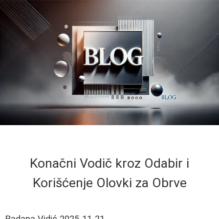
Konačni Vodič kroz Odabir i
Korišćenje Olovki za Obrve
Radana Vidić
2025-11-21