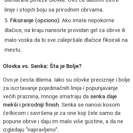
blendirate poteze olovke. Ovo će ukloniti oštre
linije i stopiti boju sa prirodnim obrvama.
Fiksiranje (opciono):
Ako imate nepokorne
dlačice, na kraju nanesite providan gel za obrve ili
malo voska da bi sve zalepršale dlačice fiksirali na
mestu.
Olovka vs. Senka: Šta je Bolje?
Ovo je česta dilema. Iako su olovke preciznije i bolje
za iscrtavanje pojedinačnih linija i popunjavanje
većih praznina, mnoge smatraju da
senka daje
mekši i prirodniji finish
. Senka se nanosi kosom
četkicom i savršena je za one koji žele samo da
popune obrve i daju im malo više gustine, a da ne
izgledaju "napravljeno".