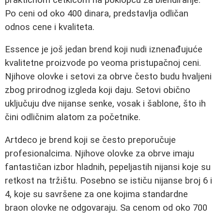
Po ceni od oko 400 dinara, predstavlja odličan
odnos cene i kvaliteta.
Essence je još jedan brend koji nudi iznenađujuće
kvalitetne proizvode po veoma pristupačnoj ceni.
Njihove olovke i setovi za obrve često budu hvaljeni
zbog prirodnog izgleda koji daju. Setovi obično
uključuju dve nijanse senke, vosak i šablone, što ih
čini odličnim alatom za početnike.
Artdeco je brend koji se često preporučuje
profesionalcima. Njihove olovke za obrve imaju
fantastičan izbor hladnih, pepeljastih nijansi koje su
retkost na tržištu. Posebno se ističu nijanse broj 6 i
4, koje su savršene za one kojima standardne
braon olovke ne odgovaraju. Sa cenom od oko 700