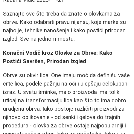
Saznajte sve što treba da znate o olovkama za
obrve. Kako odabrati pravu nijansu, koje marke su
najbolje, tehnike nanošenja i kako postići prirodan
izgled. Sve na jednom mestu.
Konačni Vodič kroz Olovke za Obrve: Kako
Postići Savršen, Prirodan Izgled
Obrve su okvir lica. One imaju moć da definišu vaše
crte lica, podele pažnju na oči i ulepšaju celokupan
izraz. U svetu šminke, malo proizvoda ima toliki
uticaj na transformaciju lica kao što to ima dobro
uradjena obrva. Iako postoje različiti proizvodi za
njihovo oblikovanje - od senki i gelova do trajnih
procedura - olovka za obrve ostaje najpopularniji i
najpristupačniji izbor, kako za početnike, tako i za