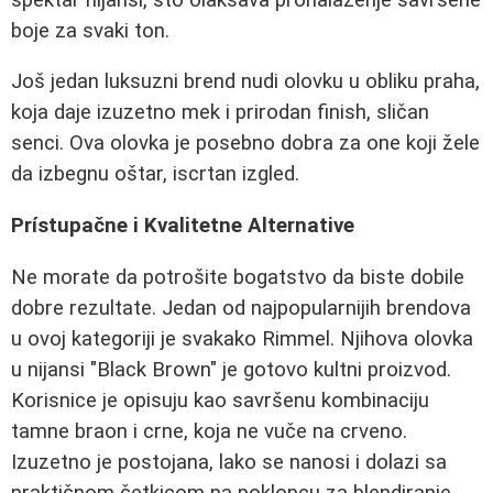
boje za svaki ton.
Još jedan luksuzni brend nudi olovku u obliku praha,
koja daje izuzetno mek i prirodan finish, sličan
senci. Ova olovka je posebno dobra za one koji žele
da izbegnu oštar, iscrtan izgled.
Prístupačne i Kvalitetne Alternative
Ne morate da potrošite bogatstvo da biste dobile
dobre rezultate. Jedan od najpopularnijih brendova
u ovoj kategoriji je svakako Rimmel. Njihova olovka
u nijansi "Black Brown" je gotovo kultni proizvod.
Korisnice je opisuju kao savršenu kombinaciju
tamne braon i crne, koja ne vuče na crveno.
Izuzetno je postojana, lako se nanosi i dolazi sa
praktičnom četkicom na poklopcu za blendiranje.