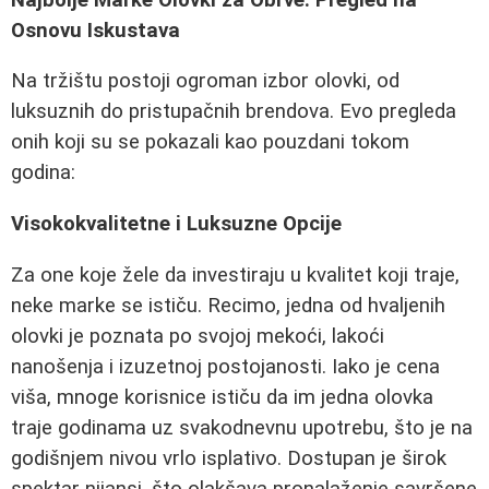
Osnovu Iskustava
Na tržištu postoji ogroman izbor olovki, od
luksuznih do pristupačnih brendova. Evo pregleda
onih koji su se pokazali kao pouzdani tokom
godina:
Visokokvalitetne i Luksuzne Opcije
Za one koje žele da investiraju u kvalitet koji traje,
neke marke se ističu. Recimo, jedna od hvaljenih
olovki je poznata po svojoj mekoći, lakoći
nanošenja i izuzetnoj postojanosti. Iako je cena
viša, mnoge korisnice ističu da im jedna olovka
traje godinama uz svakodnevnu upotrebu, što je na
godišnjem nivou vrlo isplativo. Dostupan je širok
spektar nijansi, što olakšava pronalaženje savršene