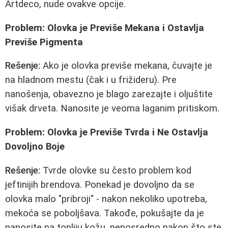
Artdeco, nude ovakve opcije.
Problem: Olovka je Previše Mekana i Ostavlja
Previše Pigmenta
Rešenje:
Ako je olovka previše mekana, čuvajte je
na hladnom mestu (čak i u frižideru). Pre
nanošenja, obavezno je blago zarezajte i oljuštite
višak drveta. Nanosite je veoma laganim pritiskom.
Problem: Olovka je Previše Tvrda i Ne Ostavlja
Dovoljno Boje
Rešenje:
Tvrde olovke su često problem kod
jeftinijih brendova. Ponekad je dovoljno da se
olovka malo "pribroji" - nakon nekoliko upotreba,
mekoća se poboljšava. Takođe, pokušajte da je
nanosite na topliju kožu, neposredno nakon što ste