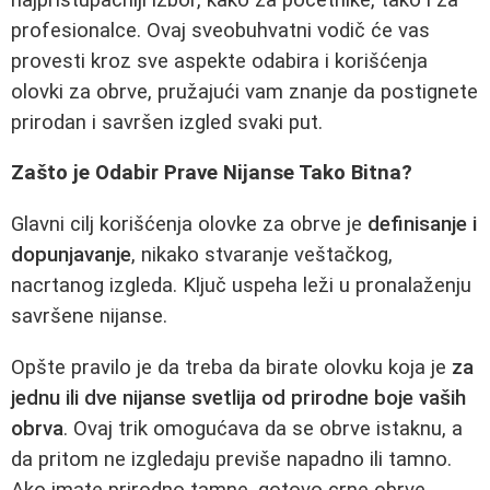
profesionalce. Ovaj sveobuhvatni vodič će vas
provesti kroz sve aspekte odabira i korišćenja
olovki za obrve, pružajući vam znanje da postignete
prirodan i savršen izgled svaki put.
Zašto je Odabir Prave Nijanse Tako Bitna?
Glavni cilj korišćenja olovke za obrve je
definisanje i
dopunjavanje
, nikako stvaranje veštačkog,
nacrtanog izgleda. Ključ uspeha leži u pronalaženju
savršene nijanse.
Opšte pravilo je da treba da birate olovku koja je
za
jednu ili dve nijanse svetlija od prirodne boje vaših
obrva
. Ovaj trik omogućava da se obrve istaknu, a
da pritom ne izgledaju previše napadno ili tamno.
Ako imate prirodno tamne, gotovo crne obrve,