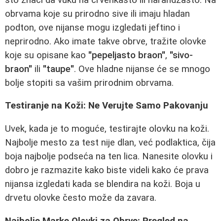
obrvama koje su prirodno sive ili imaju hladan
podton, ove nijanse mogu izgledati jeftino i
neprirodno. Ako imate takve obrve, tražite olovke
koje su opisane kao
"pepeljasto braon"
,
"sivo-
braon"
ili
"taupe"
. Ove hladne nijanse će se mnogo
bolje stopiti sa vašim prirodnim obrvama.
Testiranje na Koži: Ne Verujte Samo Pakovanju
Uvek, kada je to moguće, testirajte olovku na koži.
Najbolje mesto za test nije dlan, već podlaktica, čija
boja najbolje podseća na ten lica. Nanesite olovku i
dobro je razmazite kako biste videli kako će prava
nijansa izgledati kada se blendira na koži. Boja u
drvetu olovke često može da zavara.
Najbolje Marke Olovki za Obrve: Pregled na