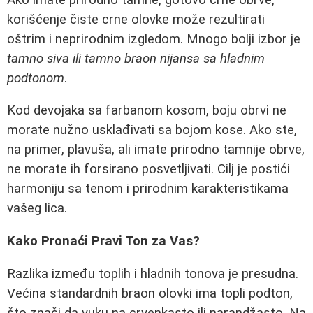
korišćenje čiste crne olovke može rezultirati
oštrim i neprirodnim izgledom. Mnogo bolji izbor je
tamno siva ili tamno braon nijansa sa hladnim
podtonom
.
Kod devojaka sa farbanom kosom, boju obrvi ne
morate nužno usklađivati sa bojom kose. Ako ste,
na primer, plavuša, ali imate prirodno tamnije obrve,
ne morate ih forsirano posvetljivati. Cilj je postići
harmoniju sa tenom i prirodnim karakteristikama
vašeg lica.
Kako Pronaći Pravi Ton za Vas?
Razlika između toplih i hladnih tonova je presudna.
Većina standardnih braon olovki ima topli podton,
što znači da vuku na crvenkasto ili narandžasto. Na