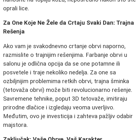
oprali lice.
Za One Koje Ne Žele da Crtaju Svaki Dan: Trajna
Rešenja
Ako vam je svakodnevno crtanje obrvi naporno,
razmislite o trajnijim rešenjima. Farbanje obrvi u
salonu je odlična opcija da se one potamne ili
posvetele i traje nekoliko nedelja. Za one sa
ozbiljnijim problemima retkih obrvi, trajna šminka
(tetovaža obrvi) može biti revolucionarno rešenje.
Savremene tehnike, poput 3D tetovaže, imitiraju
prirodne dlačice i izgledaju veoma uverljivo.
Međutim, ovo je investicija i zahteva pažljiv odabir
majstora.
Zaključak: Vaše Obrve, Vaš Karakter