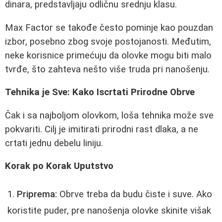
dinara, predstavljaju odličnu srednju klasu.
Max Factor se takođe često pominje kao pouzdan
izbor, posebno zbog svoje postojanosti. Međutim,
neke korisnice primećuju da olovke mogu biti malo
tvrđe, što zahteva nešto više truda pri nanošenju.
Tehnika je Sve: Kako Iscrtati Prirodne Obrve
Čak i sa najboljom olovkom, loša tehnika može sve
pokvariti. Cilj je imitirati prirodni rast dlaka, a ne
crtati jednu debelu liniju.
Korak po Korak Uputstvo
Priprema:
Obrve treba da budu čiste i suve. Ako
koristite puder, pre nanošenja olovke skinite višak