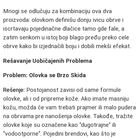
Mnogi se odlučuju za kombinaciju ova dva
proizvoda: olovkom definišu donju ivicu obrve i
iscrtavaju pojedinačne dlačice tamo gde fale, a
zatim senkom u istoj boji blago pređu preko cele
obrve kako bi izjednačili boju i dobili mekši efekat.
Rešavanje Uobičajenih Problema
Problem: Olovka se Brzo Skida
Rešenje:
Postojanost zavisi od same formule
olovke, ali i od pripreme kože. Ako imate masniju
kožu, možda će vam trebati prajmer ili malo pudera
na obrvama pre nanošenja olovke. Takođe, tražite
olovke koje su označene kao "dugotrajne" ili
"vodootporne". Pojedini brendovi, kao što je