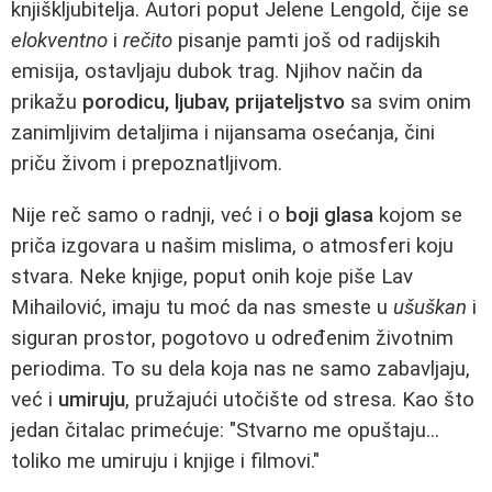
knjiškljubitelja. Autori poput Jelene Lengold, čije se
elokventno
i
rečito
pisanje pamti još od radijskih
emisija, ostavljaju dubok trag. Njihov način da
prikažu
porodicu, ljubav, prijateljstvo
sa svim onim
zanimljivim detaljima i nijansama osećanja, čini
priču živom i prepoznatljivom.
Nije reč samo o radnji, već i o
boji glasa
kojom se
priča izgovara u našim mislima, o atmosferi koju
stvara. Neke knjige, poput onih koje piše Lav
Mihailović, imaju tu moć da nas smeste u
ušuškan
i
siguran prostor, pogotovo u određenim životnim
periodima. To su dela koja nas ne samo zabavljaju,
već i
umiruju
, pružajući utočište od stresa. Kao što
jedan čitalac primećuje: "Stvarno me opuštaju...
toliko me umiruju i knjige i filmovi."