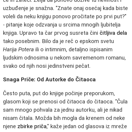
uzbuđenje je snažna. "Znate onaj osećaj kada biste
voleli da neku knjigu ponovo pročitate po prvi put?"
- pitanje koje odzvanja u srcima mnogih ljubitelja
knjiga. Upravo ta čar prvog susreta čini
čitljiva dela
tako posebnim. Bilo da je reč o epskom svetu
Harija Potera
ili o intimnim, detaljno ispisanim
ljudskim odnosima u nekom savremenom romanu,
svako od njih nosi jedinstveni pečat.
Snaga Priče: Od Autorke do Čitaoca
Često puta, put do knjige počinje preporukom,
glasom koji se prenosi od čitaoca do čitaoca. "Čula
sam mnogo pohvala za jednu autorku, ali je nikad
nisam čitala. Možda bih mogla da krenem od neke
njene
zbirke priča
," kaže jedan od glasova iz mreže