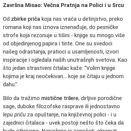
Završna Misao: Večna Pratnja na Polici i u Srcu
Od
zbirke priča
koja nas vraća u detinjstvo, preko
romana koji nas iznova iznenađuje, do pesničke
strofe koja rezonuje u tišini - knjige su mnogo više
od objedinjenog papira i tinte. One su svedoci
našeg odrastanja, pratioci u usamljenosti, izvori
inspiracije i ogledala naših unutrašnjih svetova. Kao
što jedan strastveni čitalac kaže: "Volim knjige
kojima je kraj neočekivan... koje se čitaju u jednom
dahu."
Bilo da tražimo
mistične trilere
, dirljive porodične
sage, duboke filozofske rasprave ili jednostavno
lepu priču
za opuštanje, na književnoj polici - i u
zajednici čitalaca - uvek postoji nešto što čeka da
bude otkriveno. Najvažnije je započeti, okrenuti