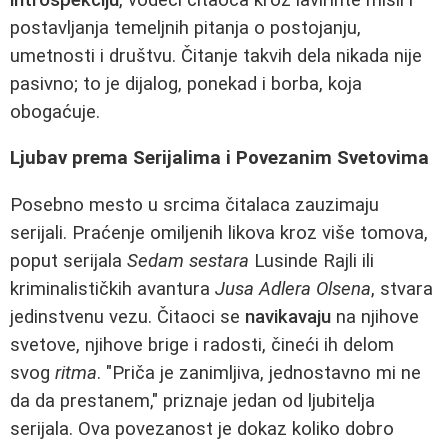
postavljanja temeljnih pitanja o postojanju,
umetnosti i društvu. Čitanje takvih dela nikada nije
pasivno; to je dijalog, ponekad i borba, koja
obogaćuje.
Ljubav prema Serijalima i Povezanim Svetovima
Posebno mesto u srcima čitalaca zauzimaju
serijali. Praćenje omiljenih likova kroz više tomova,
poput serijala
Sedam sestara
Lusinde Rajli ili
kriminalističkih avantura
Jusa Adlera Olsena
, stvara
jedinstvenu vezu. Čitaoci se
navikavaju
na njihove
svetove, njihove brige i radosti, čineći ih delom
svog
ritma
. "Priča je zanimljiva, jednostavno mi ne
da da prestanem," priznaje jedan od ljubitelja
serijala. Ova povezanost je dokaz koliko dobro