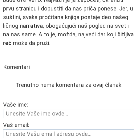
prvu stranicu i dopustiti da nas priča ponese. Jer, u
suštini, svaka pročitana knjiga postaje deo našeg
ličnog
narrativa
, obogaćujući naš pogled na svet i
na nas same. A to je, možda, najveći dar koji
čitljiva
reč
može da pruži.
Komentari
Trenutno nema komentara za ovaj članak.
Vaše ime:
Vaš email: