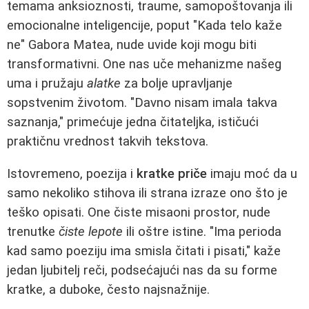
temama anksioznosti, traume, samopoštovanja ili
emocionalne inteligencije, poput "Kada telo kaže
ne" Gabora Matea, nude uvide koji mogu biti
transformativni. One nas uče mehanizme našeg
uma i pružaju
alatke
za bolje upravljanje
sopstvenim životom. "Davno nisam imala takva
saznanja," primećuje jedna čitateljka, ističući
praktičnu vrednost takvih tekstova.
Istovremeno, poezija i
kratke priče
imaju moć da u
samo nekoliko stihova ili strana izraze ono što je
teško opisati. One čiste misaoni prostor, nude
trenutke
čiste lepote
ili oštre istine. "Ima perioda
kad samo poeziju ima smisla čitati i pisati," kaže
jedan ljubitelj reči, podsećajući nas da su forme
kratke, a duboke, često najsnažnije.