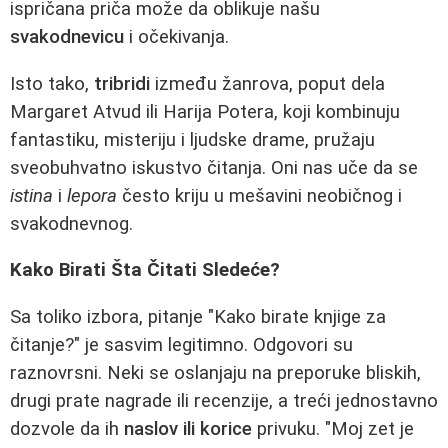
ispričana priča može da oblikuje našu
svakodnevicu
i očekivanja.
Isto tako,
tribridi
između žanrova, poput dela
Margaret Atvud ili Harija Potera, koji kombinuju
fantastiku, misteriju i ljudske drame, pružaju
sveobuhvatno iskustvo čitanja. Oni nas uče da se
istina
i
lepora
često kriju u mešavini neobičnog i
svakodnevnog.
Kako Birati Šta Čitati Sledeće?
Sa toliko izbora, pitanje "Kako birate knjige za
čitanje?" je sasvim legitimno. Odgovori su
raznovrsni. Neki se oslanjaju na preporuke bliskih,
drugi prate nagrade ili recenzije, a treći jednostavno
dozvole da ih
naslov ili korice
privuku. "Moj zet je