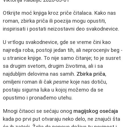
Otkrijte moć knjiga kroz priče čitalaca. Kako nas
roman, zbirka priča ili poezija mogu opustiti,
inspirisati i postati neizostavni deo svakodnevice.
U vrtlogu svakodnevice, gde se vreme čini kao
najredja roba, postoji jedan tih, ali neprocenjiv beg -
u stranice knjige. To nije samo čitanje; to je susret
sa drugim svetom, drugim životima, ali i sa
najdubljim delovima nas samih.
Zbirka priča
,
omiljeni roman ili čak
pesme
koje nas dotiču,
postaju sigurna luka u kojoj možemo da se
opustimo i pronađemo utehu.
Mnogi čitaoci se sećaju onog
magijskog osećaja
kada po prvi put otvaraju neko delo, ne znajući šta
će ih zateći. Želja da ponovo dožive tu nevinost i