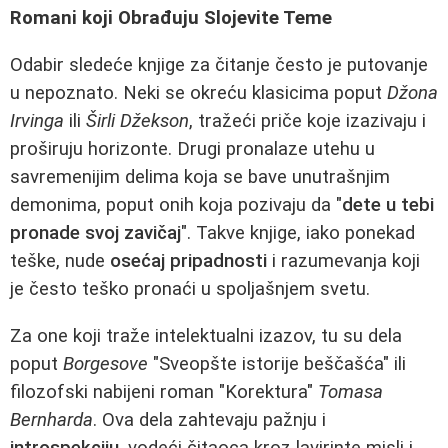
Romani koji Obrađuju Slojevite Teme
Odabir sledeće knjige za čitanje često je putovanje
u nepoznato. Neki se okreću klasicima poput
Džona
Irvinga
ili
Širli Džekson
, tražeći priče koje izazivaju i
proširuju horizonte. Drugi pronalaze utehu u
savremenijim delima koja se bave unutrašnjim
demonima, poput onih koja pozivaju da "
dete u tebi
pronade svoj zavičaj
". Takve knjige, iako ponekad
teške, nude
osećaj pripadnosti
i razumevanja koji
je često teško pronaći u spoljašnjem svetu.
Za one koji traže intelektualni izazov, tu su dela
poput
Borgesove
"Sveopšte istorije beščašća" ili
filozofski nabijeni roman "Korektura"
Tomasa
Bernharda
. Ova dela zahtevaju pažnju i
introspekciju
, vodeći čitaoca kroz lavirinte misli i