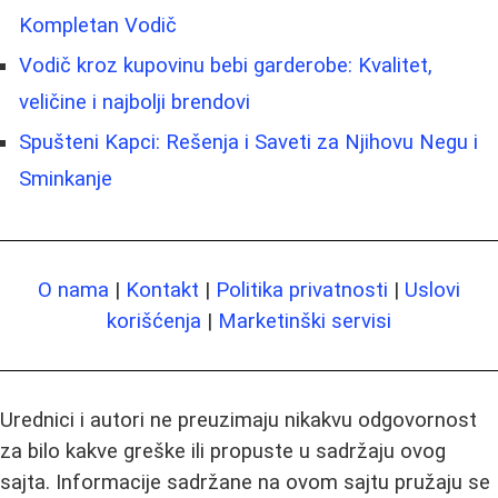
Kompletan Vodič
Vodič kroz kupovinu bebi garderobe: Kvalitet,
veličine i najbolji brendovi
Spušteni Kapci: Rešenja i Saveti za Njihovu Negu i
Sminkanje
O nama
|
Kontakt
|
Politika privatnosti
|
Uslovi
korišćenja
|
Marketinški servisi
Urednici i autori ne preuzimaju nikakvu odgovornost
za bilo kakve greške ili propuste u sadržaju ovog
sajta. Informacije sadržane na ovom sajtu pružaju se