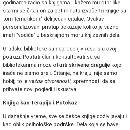
godinama radio sa knjigama... kažem mu otprilike
šta mi se čita i on za pet minuta izvuče tri knjige sa
tom tematikom," deli jedan čitalac. Ovakav
personalizovani pristup pokazuje koliko je važno
imati "vodiča" u beskrajnom moru književnih dela.
Gradske biblioteke su neprocenjiv resurs u ovoj
potrazi. Postati član i konsultovati se sa
bibliotekarima može otkriti
skrivene dragulje
koje
inače ne bismo sreli. Čitanje, na kraju, nije samo
hobij; to je
vežba otvorenosti
, spremnosti da se
prihvate novi pogledi i iskustva.
Knjiga kao Terapija i Putokaz
U današnje vreme, sve se češće knjige doživljavaju i
kao oblik
psihološke podrške
. Dela koja se bave