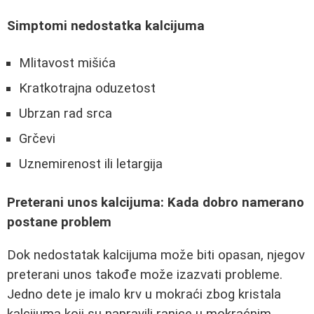
Simptomi nedostatka kalcijuma
Mlitavost mišića
Kratkotrajna oduzetost
Ubrzan rad srca
Grčevi
Uznemirenost ili letargija
Preterani unos kalcijuma: Kada dobro namerano
postane problem
Dok nedostatak kalcijuma može biti opasan, njegov
preterani unos takođe može izazvati probleme.
Jedno dete je imalo krv u mokraći zbog kristala
kalcijuma koji su napravili ranice u mokraćnim