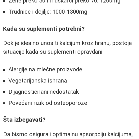
Žene preko 50 i muškarci preko 70: 1200mg
Trudnice i dojilje: 1000-1300mg
Kada su suplementi potrebni?
Dok je idealno unositi kalcijum kroz hranu, postoje
situacije kada su suplementi opravdani:
Alergije na mlečne proizvode
Vegetarijanska ishrana
Dijagnosticirani nedostatak
Povećani rizik od osteoporoze
Šta izbegavati?
Da bismo osigurali optimalnu apsorpciju kalcijuma,