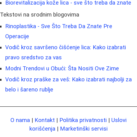
Biorevitalizacija kože lica - sve što treba da znate
Tekstovi na srodnim blogovima
Rinoplastika - Sve Što Treba Da Znate Pre
Operacije
Vodič kroz savršeno čišćenje lica: Kako izabrati
pravo sredstvo za vas
Modni Trendovi u Obući: Šta Nositi Ove Zime
Vodič kroz praške za veš: Kako izabrati najbolji za
belo i šareno rublje
O nama
|
Kontakt
|
Politika privatnosti
|
Uslovi
korišćenja
|
Marketinški servisi