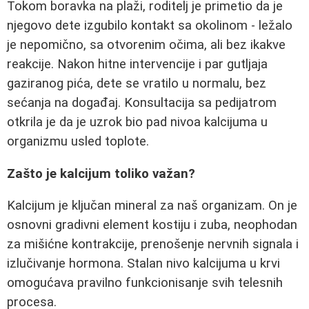
Tokom boravka na plaži, roditelj je primetio da je
njegovo dete izgubilo kontakt sa okolinom - ležalo
je nepomično, sa otvorenim očima, ali bez ikakve
reakcije. Nakon hitne intervencije i par gutljaja
gaziranog pića, dete se vratilo u normalu, bez
sećanja na događaj. Konsultacija sa pedijatrom
otkrila je da je uzrok bio pad nivoa kalcijuma u
organizmu usled toplote.
Zašto je kalcijum toliko važan?
Kalcijum je ključan mineral za naš organizam. On je
osnovni gradivni element kostiju i zuba, neophodan
za mišićne kontrakcije, prenošenje nervnih signala i
izlučivanje hormona. Stalan nivo kalcijuma u krvi
omogućava pravilno funkcionisanje svih telesnih
procesa.