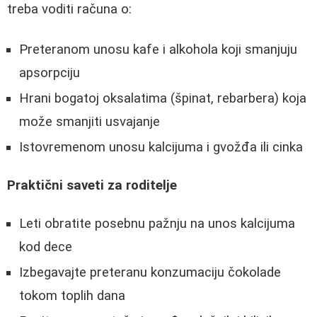
treba voditi računa o:
Preteranom unosu kafe i alkohola koji smanjuju
apsorpciju
Hrani bogatoj oksalatima (špinat, rebarbera) koja
može smanjiti usvajanje
Istovremenom unosu kalcijuma i gvožđa ili cinka
Praktični saveti za roditelje
Leti obratite posebnu pažnju na unos kalcijuma
kod dece
Izbegavajte preteranu konzumaciju čokolade
tokom toplih dana