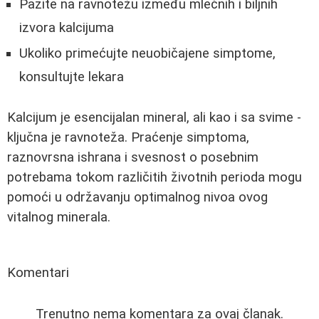
Pazite na ravnotežu između mlečnih i biljnih
izvora kalcijuma
Ukoliko primećujte neuobičajene simptome,
konsultujte lekara
Kalcijum je esencijalan mineral, ali kao i sa svime -
ključna je ravnoteža. Praćenje simptoma,
raznovrsna ishrana i svesnost o posebnim
potrebama tokom različitih životnih perioda mogu
pomoći u održavanju optimalnog nivoa ovog
vitalnog minerala.
Komentari
Trenutno nema komentara za ovaj članak.