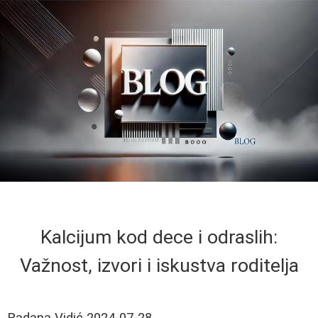
Kalcijum kod dece i odraslih:
Važnost, izvori i iskustva roditelja
Radana Vidić
2024-07-28