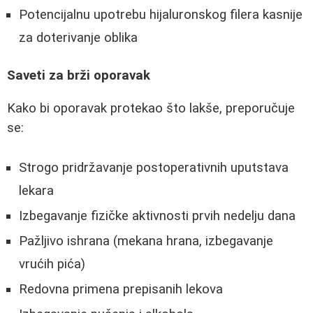
Potencijalnu upotrebu hijaluronskog filera kasnije
za doterivanje oblika
Saveti za brži oporavak
Kako bi oporavak protekao što lakše, preporučuje
se:
Strogo pridržavanje postoperativnih uputstava
lekara
Izbegavanje fizičke aktivnosti prvih nedelju dana
Pažljivo ishrana (mekana hrana, izbegavanje
vrućih pića)
Redovna primena prepisanih lekova