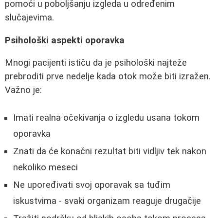
pomoći u poboljšanju izgleda u određenim
slučajevima.
Psihološki aspekti oporavka
Mnogi pacijenti ističu da je psihološki najteže
prebroditi prve nedelje kada otok može biti izražen.
Važno je:
Imati realna očekivanja o izgledu usana tokom
oporavka
Znati da će konačni rezultat biti vidljiv tek nakon
nekoliko meseci
Ne upoređivati svoj oporavak sa tuđim
iskustvima - svaki organizam reaguje drugačije