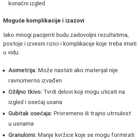
konačni izgled
Moguće komplikacije i izazovi
Iako mnogi pacijenti budu zadovoljni rezultatima,
postoje i izvesni rizici i komplikacije koje treba imati
u vidu:
Asimetrija:
Može nastati ako materijal nije
ravnomerno izvađen
Ožiljno tkivo:
Tvrdi delovi koji mogu uticati na
izgled i osećaj usana
Gubitak osećaja:
Privremeno ili trajno utrnulost
u usnama
Granulomi:
Manje kvržice koje se mogu formirati