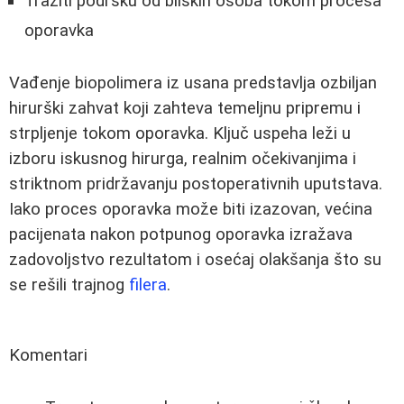
Tražiti podršku od bliskih osoba tokom procesa
oporavka
Vađenje biopolimera iz usana predstavlja ozbiljan
hirurški zahvat koji zahteva temeljnu pripremu i
strpljenje tokom oporavka. Ključ uspeha leži u
izboru iskusnog hirurga, realnim očekivanjima i
striktnom pridržavanju postoperativnih uputstava.
Iako proces oporavka može biti izazovan, većina
pacijenata nakon potpunog oporavka izražava
zadovoljstvo rezultatom i osećaj olakšanja što su
se rešili trajnog
filera
.
Komentari