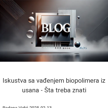
Iskustva sa vađenjem biopolimera iz
usana - Šta treba znati
Radana Vidić
2025-02-13