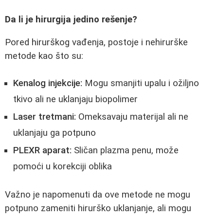
Da li je hirurgija jedino rešenje?
Pored hirurškog vađenja, postoje i nehirurške
metode kao što su:
Kenalog injekcije:
Mogu smanjiti upalu i ožiljno
tkivo ali ne uklanjaju biopolimer
Laser tretmani:
Omeksavaju materijal ali ne
uklanjaju ga potpuno
PLEXR aparat:
Sličan plazma penu, može
pomoći u korekciji oblika
Važno je napomenuti da ove metode ne mogu
potpuno zameniti hirurško uklanjanje, ali mogu