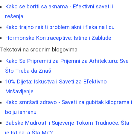
Kako se boriti sa aknama - Efektivni saveti i
rešenja
Kako trajno rešiti problem akni i fleka na licu
Hormonske Kontraceptive: Istine i Zablude
Tekstovi na srodnim blogovima
Kako Se Pripremiti za Prijemni za Arhitekturu: Sve
Što Treba da Znaš
10% Dijeta: Iskustva i Saveti za Efektivno
Mršavljenje
Kako smršati zdravo - Saveti za gubitak kilograma i
bolju ishranu
Babske Mudrosti i Sujeverje Tokom Trudnoće: Šta
je Istina, a Šta Mit?