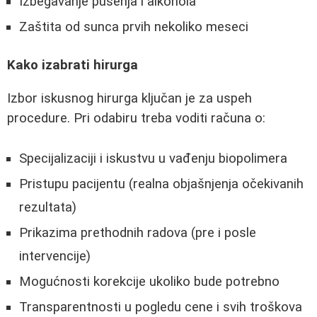
Izbegavanje pušenja i alkohola
Zaštita od sunca prvih nekoliko meseci
Kako izabrati hirurga
Izbor iskusnog hirurga ključan je za uspeh
procedure. Pri odabiru treba voditi računa o:
Specijalizaciji i iskustvu u vađenju biopolimera
Pristupu pacijentu (realna objašnjenja očekivanih
rezultata)
Prikazima prethodnih radova (pre i posle
intervencije)
Mogućnosti korekcije ukoliko bude potrebno
Transparentnosti u pogledu cene i svih troškova