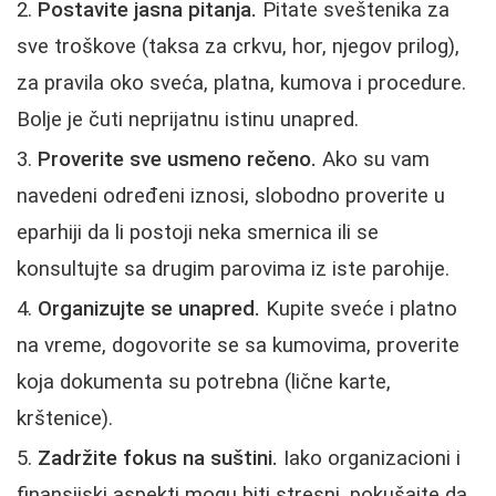
Postavite jasna pitanja.
Pitate sveštenika za
sve troškove (taksa za crkvu, hor, njegov prilog),
za pravila oko sveća, platna, kumova i procedure.
Bolje je čuti neprijatnu istinu unapred.
Proverite sve usmeno rečeno.
Ako su vam
navedeni određeni iznosi, slobodno proverite u
eparhiji da li postoji neka smernica ili se
konsultujte sa drugim parovima iz iste parohije.
Organizujte se unapred.
Kupite sveće i platno
na vreme, dogovorite se sa kumovima, proverite
koja dokumenta su potrebna (lične karte,
krštenice).
Zadržite fokus na suštini.
Iako organizacioni i
finansijski aspekti mogu biti stresni, pokušajte da