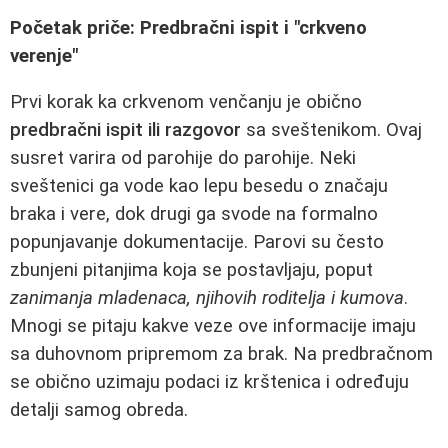
Početak priče: Predbračni ispit i "crkveno
verenje"
Prvi korak ka crkvenom venčanju je obično
predbračni ispit ili razgovor
sa sveštenikom. Ovaj
susret varira od parohije do parohije. Neki
sveštenici ga vode kao lepu besedu o značaju
braka i vere, dok drugi ga svode na formalno
popunjavanje dokumentacije. Parovi su često
zbunjeni pitanjima koja se postavljaju, poput
zanimanja mladenaca, njihovih roditelja i kumova
.
Mnogi se pitaju kakve veze ove informacije imaju
sa duhovnom pripremom za brak. Na predbračnom
se obično uzimaju podaci iz krštenica i određuju
detalji samog obreda.