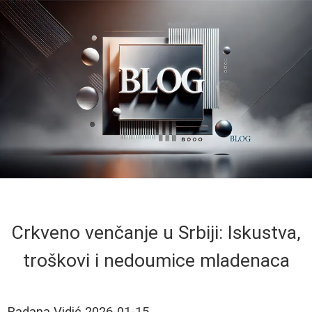
Crkveno venčanje u Srbiji: Iskustva,
troškovi i nedoumice mladenaca
Radana Vidić
2026-01-15