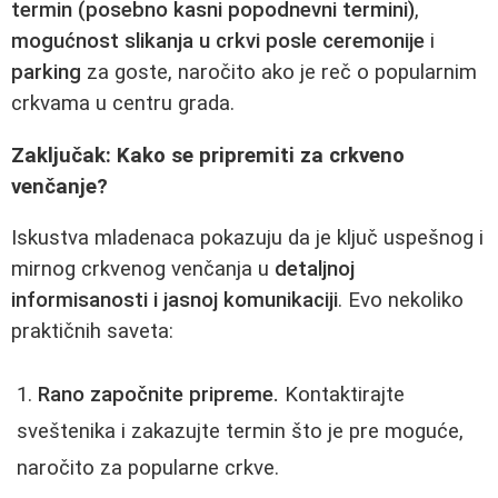
termin (posebno kasni popodnevni termini)
,
mogućnost slikanja u crkvi posle ceremonije
i
parking
za goste, naročito ako je reč o popularnim
crkvama u centru grada.
Zaključak: Kako se pripremiti za crkveno
venčanje?
Iskustva mladenaca pokazuju da je ključ uspešnog i
mirnog crkvenog venčanja u
detaljnoj
informisanosti i jasnoj komunikaciji
. Evo nekoliko
praktičnih saveta:
Rano započnite pripreme.
Kontaktirajte
sveštenika i zakazujte termin što je pre moguće,
naročito za popularne crkve.