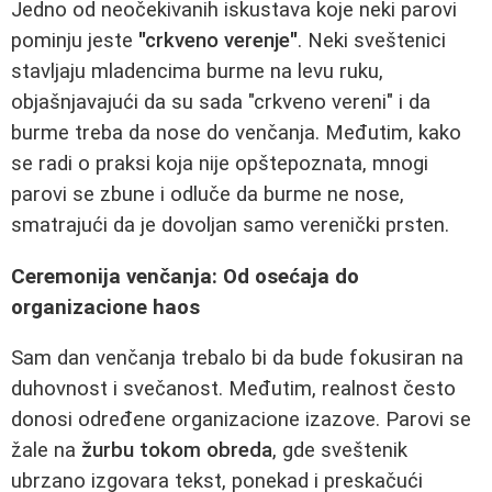
Jedno od neočekivanih iskustava koje neki parovi
pominju jeste
"crkveno verenje"
. Neki sveštenici
stavljaju mladencima burme na levu ruku,
objašnjavajući da su sada "crkveno vereni" i da
burme treba da nose do venčanja. Međutim, kako
se radi o praksi koja nije opštepoznata, mnogi
parovi se zbune i odluče da burme ne nose,
smatrajući da je dovoljan samo verenički prsten.
Ceremonija venčanja: Od osećaja do
organizacione haos
Sam dan venčanja trebalo bi da bude fokusiran na
duhovnost i svečanost. Međutim, realnost često
donosi određene organizacione izazove. Parovi se
žale na
žurbu tokom obreda
, gde sveštenik
ubrzano izgovara tekst, ponekad i preskačući