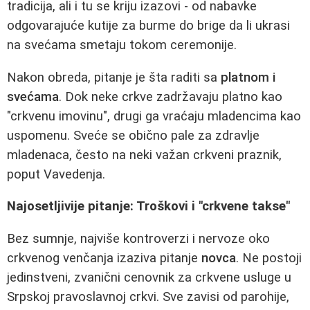
tradicija, ali i tu se kriju izazovi - od nabavke
odgovarajuće kutije za burme do brige da li ukrasi
na svećama smetaju tokom ceremonije.
Nakon obreda, pitanje je šta raditi sa
platnom i
svećama
. Dok neke crkve zadržavaju platno kao
"crkvenu imovinu", drugi ga vraćaju mladencima kao
uspomenu. Sveće se obično pale za zdravlje
mladenaca, često na neki važan crkveni praznik,
poput Vavedenja.
Najosetljivije pitanje: Troškovi i "crkvene takse"
Bez sumnje, najviše kontroverzi i nervoze oko
crkvenog venčanja izaziva pitanje
novca
. Ne postoji
jedinstveni, zvanični cenovnik za crkvene usluge u
Srpskoj pravoslavnoj crkvi. Sve zavisi od parohije,