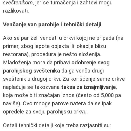
sveštenikom
, jer se tumačenja i zahtevi mogu
razlikovati.
Venčanje van parohije i tehnički detalji
Ako se par želi venčati u crkvi kojoj ne pripada (na
primer, zbog lepote objekta ili lokacije blizu
restorana), procedura je nešto složenija.
Mladoženja mora da pribavi
odobrenje svog
parohijskog sveštenika
da ga venča drugi
sveštenik u drugoj crkvi. Za korišćenje same crkve
naplaćuje se takozvana
taksa za iznajmljivanje
,
koja može biti značajan iznos (često od 5,000 pa
naviše). Ovo mnoge parove natera da se ipak
opredele za svoju parohijsku crkvu.
Ostali tehnički detalji koje treba razjasniti su: