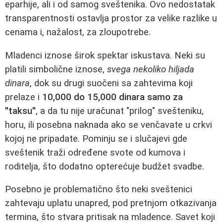
eparhije, ali i od samog sveštenika. Ovo nedostatak
transparentnosti ostavlja prostor za velike razlike u
cenama i, nažalost, za zloupotrebe.
Mladenci iznose širok spektar iskustava. Neki su
platili simbolične iznose,
svega nekoliko hiljada
dinara
, dok su drugi suočeni sa zahtevima koji
prelaze i
10,000 do 15,000 dinara samo za
"taksu"
, a da tu nije uračunat "prilog" svešteniku,
horu, ili posebna naknada ako se venčavate u crkvi
kojoj ne pripadate. Pominju se i slučajevi gde
sveštenik traži određene svote od kumova i
roditelja, što dodatno opterećuje budžet svadbe.
Posebno je problematično što neki sveštenici
zahtevaju uplatu unapred, pod pretnjom otkazivanja
termina, što stvara pritisak na mladence. Savet koji