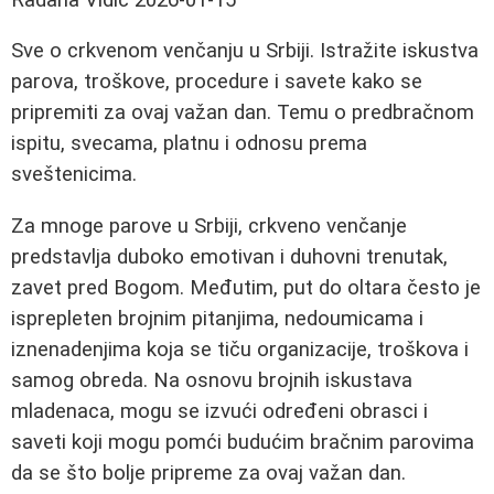
Sve o crkvenom venčanju u Srbiji. Istražite iskustva
parova, troškove, procedure i savete kako se
pripremiti za ovaj važan dan. Temu o predbračnom
ispitu, svecama, platnu i odnosu prema
sveštenicima.
Za mnoge parove u Srbiji, crkveno venčanje
predstavlja duboko emotivan i duhovni trenutak,
zavet pred Bogom. Međutim, put do oltara često je
isprepleten brojnim pitanjima, nedoumicama i
iznenadenjima koja se tiču organizacije, troškova i
samog obreda. Na osnovu brojnih iskustava
mladenaca, mogu se izvući određeni obrasci i
saveti koji mogu pomći budućim bračnim parovima
da se što bolje pripreme za ovaj važan dan.