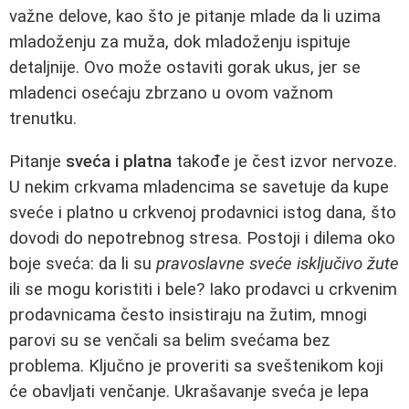
važne delove, kao što je pitanje mlade da li uzima
mladoženju za muža, dok mladoženju ispituje
detaljnije. Ovo može ostaviti gorak ukus, jer se
mladenci osećaju zbrzano u ovom važnom
trenutku.
Pitanje
sveća i platna
takođe je čest izvor nervoze.
U nekim crkvama mladencima se savetuje da kupe
sveće i platno u crkvenoj prodavnici istog dana, što
dovodi do nepotrebnog stresa. Postoji i dilema oko
boje sveća: da li su
pravoslavne sveće isključivo žute
ili se mogu koristiti i bele? Iako prodavci u crkvenim
prodavnicama često insistiraju na žutim, mnogi
parovi su se venčali sa belim svećama bez
problema. Ključno je proveriti sa sveštenikom koji
će obavljati venčanje. Ukrašavanje sveća je lepa