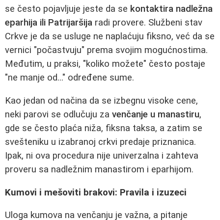
se često pojavljuje jeste da se
kontaktira nadležna
eparhija ili Patrijaršija
radi provere. Službeni stav
Crkve je da se usluge ne naplaćuju fiksno, već da se
vernici "počastvuju" prema svojim mogućnostima.
Međutim, u praksi, "koliko možete" često postaje
"ne manje od..." određene sume.
Kao jedan od načina da se izbegnu visoke cene,
neki parovi se odlučuju za
venčanje u manastiru
,
gde se često plaća niža, fiksna taksa, a zatim se
svešteniku u izabranoj crkvi predaje priznanica.
Ipak, ni ova procedura nije univerzalna i zahteva
proveru sa nadležnim manastirom i eparhijom.
Kumovi i mešoviti brakovi: Pravila i izuzeci
Uloga kumova na venčanju je važna, a pitanje