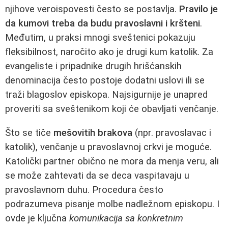
njihove veroispovesti često se postavlja.
Pravilo je
da kumovi treba da budu pravoslavni i kršteni
.
Međutim, u praksi mnogi sveštenici pokazuju
fleksibilnost, naročito ako je drugi kum katolik. Za
evangeliste i pripadnike drugih hrišćanskih
denominacija često postoje dodatni uslovi ili se
traži blagoslov episkopa. Najsigurnije je unapred
proveriti sa sveštenikom koji će obavljati venčanje.
Što se tiče
mešovitih brakova
(npr. pravoslavac i
katolik), venčanje u pravoslavnoj crkvi je moguće.
Katolički partner obično ne mora da menja veru, ali
se može zahtevati da se deca vaspitavaju u
pravoslavnom duhu. Procedura često
podrazumeva pisanje molbe nadležnom episkopu. I
ovde je ključna
komunikacija sa konkretnim