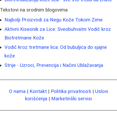
Tekstovi na srodnim blogovima
Najbolji Proizvodi za Negu Kože Tokom Zime
Aktivni Kiseonik za Lice: Sveobuhvatni Vodič kroz
Biotretmane Kože
Vodič kroz tretmane lica: Od bubuljica do sjajne
kože
Strije - Uzroci, Prevencija i Načini Ublažavanja
O nama
|
Kontakt
|
Politika privatnosti
|
Uslovi
korišćenja
|
Marketinški servisi