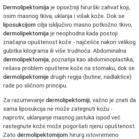
Dermolipektomija
je opsežniji hirurški zahvat koji,
osim masnog tkiva, uklanja i višak kože. Dok se
liposukcijom
cilja isključivo masno potkožno tkivo,
dermolipektomija
je neophodna kada postoji
značajna opuštenost kože - najčešće nakon velikog
gubitka kilograma ili više trudnoća. Abdominalna
dermolipektomija
, poznatija kao abdominoplastika,
rešava problem opuštene kože na stomaku, dok se
dermolipektomije
drugih regija (butine, nadlaktice)
rade po sličnom principu.
Za razumevanje
dermolipektomiji
, važno je znati da
sama liposukcija ne može zategnuti kožu -
naprotiv, uklanjanje masnog jastuka ispod već
rastegnute kože može pogoršati njenu opuštenost.
Zato
dermolipektomijom
hirurg istovremeno