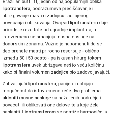
Brazilian butt lift, jedan od najpopularnijih oblika
lipotransfera
, podrazumeva prečišćavanje i
ubrizgavanje masti u
zadnjicu
radi njenog
povećanja i oblikovanja. Ovaj vid
lipotransferu
daje
prirodnije rezultate od ugradnje implantata, a
istovremeno se smanjuju masne naslage na
donorskim zonama. Važno je napomenuti da se
deo prenete masti prirodno resorbuje - obično
između 30 i 50 odsto - pa iskusan hirurg tokom
lipotransfera
uvek ubrizgava nešto veću količinu
kako bi finalni volumen
zadnjice
bio zadovoljavajući.
Zahvaljujući
lipotransferu
, pacijenti dobijaju
mogućnost da istovremeno reše dva problema:
ukloniti masne naslage
sa neželjenih područja i
povećati ili oblikovati one delove tela koje žele
naglasiti.
Lipotransferom
se postiže harmoničnija