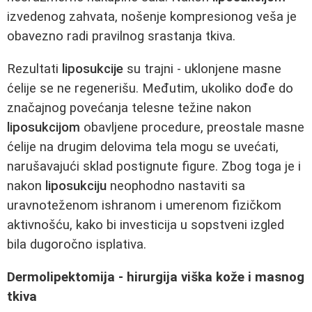
izvedenog zahvata, nošenje kompresionog veša je
obavezno radi pravilnog srastanja tkiva.
Rezultati
liposukcije
su trajni - uklonjene masne
ćelije se ne regenerišu. Međutim, ukoliko dođe do
značajnog povećanja telesne težine nakon
liposukcijom
obavljene procedure, preostale masne
ćelije na drugim delovima tela mogu se uvećati,
narušavajući sklad postignute figure. Zbog toga je i
nakon
liposukciju
neophodno nastaviti sa
uravnoteženom ishranom i umerenom fizičkom
aktivnošću, kako bi investicija u sopstveni izgled
bila dugoročno isplativa.
Dermolipektomija - hirurgija viška kože i masnog
tkiva