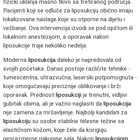
fizički uklanja masno tkivo sa tretiranog područja.
Pacijenti koji se odluče za liposukciju obično imaju
lokalizovane naslage koje su otporne na dijetu i
vežbanje. Ova intervencija izvodi se pod opštom ili
lokalnom anestezijom, a oporavak nakon
liposukcije traje nekoliko nedelja.
Moderna
liposukcija
daleko je napredovala od
svojih početaka. Danas postoje različite tehnike -
tumescentna, ultrazvučna, laserski potpomognuta -
koje omogućavaju preciznije oblikovanje i brži
oporavak. Prednost
liposukciji
je trenutni, vidljivi
gubitak obima, ali je važno naglasiti da
liposukcija
nije zamena za mršavljenje. Najbolji kandidati za
liposukciju
su osobe stabilne telesne težine sa
elastičnom kožom, koje žele da koriguju
nesrazmerne nakupine sala. Nakon
liposukcijom