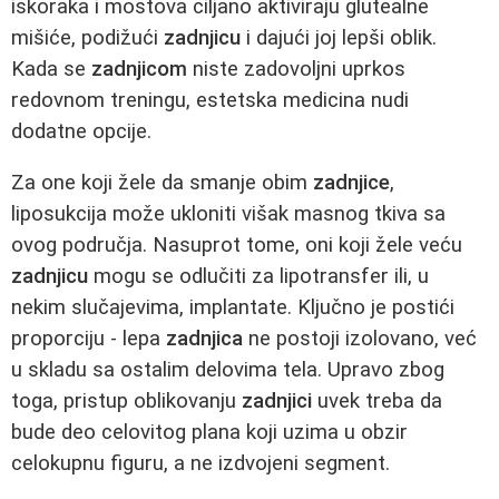
iskoraka i mostova ciljano aktiviraju glutealne
mišiće, podižući
zadnjicu
i dajući joj lepši oblik.
Kada se
zadnjicom
niste zadovoljni uprkos
redovnom treningu, estetska medicina nudi
dodatne opcije.
Za one koji žele da smanje obim
zadnjice
,
liposukcija može ukloniti višak masnog tkiva sa
ovog područja. Nasuprot tome, oni koji žele veću
zadnjicu
mogu se odlučiti za lipotransfer ili, u
nekim slučajevima, implantate. Ključno je postići
proporciju - lepa
zadnjica
ne postoji izolovano, već
u skladu sa ostalim delovima tela. Upravo zbog
toga, pristup oblikovanju
zadnjici
uvek treba da
bude deo celovitog plana koji uzima u obzir
celokupnu figuru, a ne izdvojeni segment.