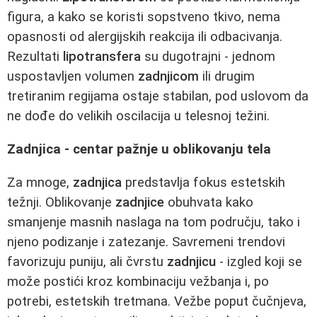
figura, a kako se koristi sopstveno tkivo, nema
opasnosti od alergijskih reakcija ili odbacivanja.
Rezultati
lipotransfera
su dugotrajni - jednom
uspostavljen volumen
zadnjicom
ili drugim
tretiranim regijama ostaje stabilan, pod uslovom da
ne dođe do velikih oscilacija u telesnoj težini.
Zadnjica - centar pažnje u oblikovanju tela
Za mnoge,
zadnjica
predstavlja fokus estetskih
težnji. Oblikovanje
zadnjice
obuhvata kako
smanjenje masnih naslaga na tom području, tako i
njeno podizanje i zatezanje. Savremeni trendovi
favorizuju puniju, ali čvrstu
zadnjicu
- izgled koji se
može postići kroz kombinaciju vežbanja i, po
potrebi, estetskih tretmana. Vežbe poput čučnjeva,