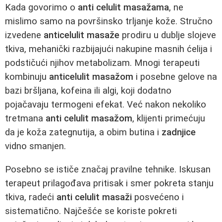
Kada govorimo o
anti celulit masažama
, ne
mislimo samo na površinsko trljanje kože. Stručno
izvedene
anticelulit masaže
prodiru u dublje slojeve
tkiva, mehanički razbijajući nakupine masnih ćelija i
podstičući njihov metabolizam. Mnogi terapeuti
kombinuju
anticelulit masažom
i posebne gelove na
bazi bršljana, kofeina ili algi, koji dodatno
pojačavaju termogeni efekat. Već nakon nekoliko
tretmana
anti celulit masažom
, klijenti primećuju
da je koža zategnutija, a obim butina i
zadnjice
vidno smanjen.
Posebno se ističe značaj pravilne tehnike. Iskusan
terapeut prilagođava pritisak i smer pokreta stanju
tkiva, radeći
anti celulit masaži
posvećeno i
sistematično. Najčešće se koriste pokreti