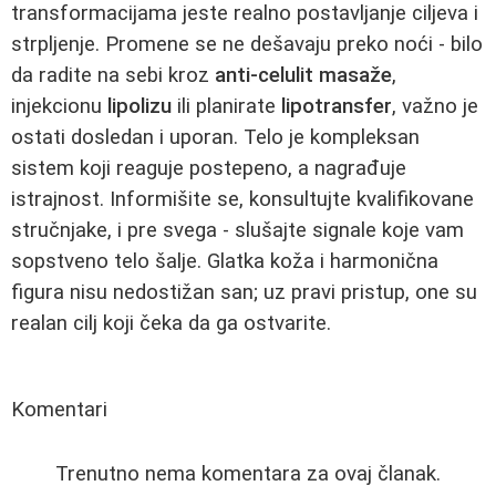
transformacijama jeste realno postavljanje ciljeva i
strpljenje. Promene se ne dešavaju preko noći - bilo
da radite na sebi kroz
anti-celulit masaže
,
injekcionu
lipolizu
ili planirate
lipotransfer
, važno je
ostati dosledan i uporan. Telo je kompleksan
sistem koji reaguje postepeno, a nagrađuje
istrajnost. Informišite se, konsultujte kvalifikovane
stručnjake, i pre svega - slušajte signale koje vam
sopstveno telo šalje. Glatka koža i harmonična
figura nisu nedostižan san; uz pravi pristup, one su
realan cilj koji čeka da ga ostvarite.
Komentari
Trenutno nema komentara za ovaj članak.