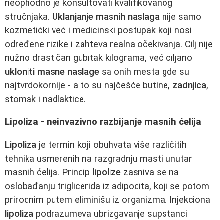
neophodno je konsultovati kvalifikovanog
stručnjaka.
Uklanjanje masnih naslaga
nije samo
kozmetički već i medicinski postupak koji nosi
određene rizike i zahteva realna očekivanja. Cilj nije
nužno drastičan gubitak kilograma, već ciljano
ukloniti masne naslage
sa onih mesta gde su
najtvrdokornije - a to su najčešće butine,
zadnjica
,
stomak i nadlaktice.
Lipoliza - neinvazivno razbijanje masnih ćelija
Lipoliza
je termin koji obuhvata više različitih
tehnika usmerenih na razgradnju masti unutar
masnih ćelija. Princip
lipolize
zasniva se na
oslobađanju triglicerida iz adipocita, koji se potom
prirodnim putem eliminišu iz organizma. Injekciona
lipoliza
podrazumeva ubrizgavanje supstanci