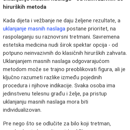
hirurških metoda
Kada dijeta i vežbanje ne daju željene rezultate, a
uklanjanje masnih naslaga
postane prioritet, na
raspolaganju su raznovrsni tretmani. Savremena
estetska medicina nudi širok spektar opcija - od
potpuno neinvazivnih do klasičnih hirurških zahvata.
Uklanjanjem masnih naslaga odgovarajućom
metodom može se trajno preoblikovati figura, ali je
ključno razumeti razlike između pojedinih
procedura i njihove indikacije. Svaka osoba ima
jedinstvenu telesnu građu i želje, pa pristup
uklanjanju masnih naslaga mora biti
individualizovan.
Pre nego što se odlučite za bilo koji tretman,