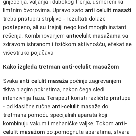
gnječenja, valjanja i dubokog trenja, usmereni ka
limfnim čvorovima. Upravo zato
anti celulit masaži
treba pristupiti strpljivo - rezultati dolaze
postepeno, ali su trajniji nego kod mnogih instant
rešenja. Kombinovanjem
anticelulit masažama
sa
zdravom ishranom i fizičkom aktivnošću, efekat se
višestruko pojačava.
Kako izgleda tretman anti-celulit masažom
Svaka
anti-celulit masaža
počinje zagrevanjem
tkiva blagim pokretima, nakon čega sledi
intenzivnija faza. Terapeut koristi različite pristupe
- od klasične ručne
anti-celulit masaže
do
tretmana pomoću specijalnih aparata koji
kombinuju vakum i mehaničke valjke. Tokom
anti-
celulit masažom
potpomognute aparatima, stvara