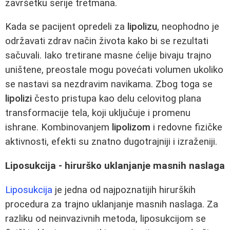
završetku serije tretmana.
Kada se pacijent opredeli za
lipolizu
, neophodno je
održavati zdrav način života kako bi se rezultati
sačuvali. Iako tretirane masne ćelije bivaju trajno
uništene, preostale mogu povećati volumen ukoliko
se nastavi sa nezdravim navikama. Zbog toga se
lipolizi
često pristupa kao delu celovitog plana
transformacije tela, koji uključuje i promenu
ishrane. Kombinovanjem
lipolizom
i redovne fizičke
aktivnosti, efekti su znatno dugotrajniji i izraženiji.
Liposukcija - hirurško uklanjanje masnih naslaga
Liposukcija
je jedna od najpoznatijih hirurških
procedura za trajno uklanjanje masnih naslaga. Za
razliku od neinvazivnih metoda, liposukcijom se