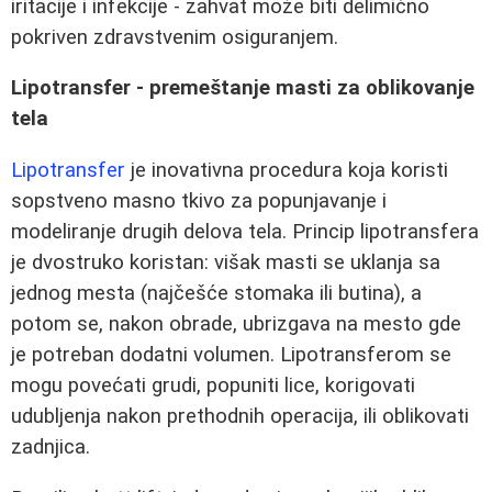
iritacije i infekcije - zahvat može biti delimično
pokriven zdravstvenim osiguranjem.
Lipotransfer - premeštanje masti za oblikovanje
tela
Lipotransfer
je inovativna procedura koja koristi
sopstveno masno tkivo za popunjavanje i
modeliranje drugih delova tela. Princip lipotransfera
je dvostruko koristan: višak masti se uklanja sa
jednog mesta (najčešće stomaka ili butina), a
potom se, nakon obrade, ubrizgava na mesto gde
je potreban dodatni volumen. Lipotransferom se
mogu povećati grudi, popuniti lice, korigovati
udubljenja nakon prethodnih operacija, ili oblikovati
zadnjica.