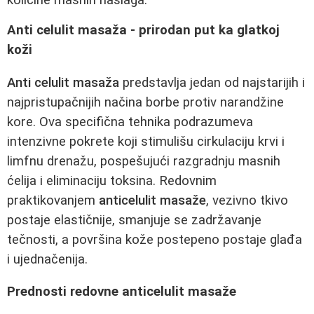
Anti celulit masaža - prirodan put ka glatkoj
koži
Anti celulit masaža
predstavlja jedan od najstarijih i
najpristupačnijih načina borbe protiv narandžine
kore. Ova specifična tehnika podrazumeva
intenzivne pokrete koji stimulišu cirkulaciju krvi i
limfnu drenažu, pospešujući razgradnju masnih
ćelija i eliminaciju toksina. Redovnim
praktikovanjem
anticelulit masaže
, vezivno tkivo
postaje elastičnije, smanjuje se zadržavanje
tečnosti, a površina kože postepeno postaje glađa
i ujednačenija.
Prednosti redovne anticelulit masaže