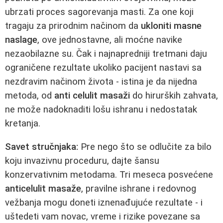
ubrzati proces sagorevanja masti. Za one koji
tragaju za prirodnim načinom da
ukloniti masne
naslage
, ove jednostavne, ali moćne navike
nezaobilazne su. Čak i najnapredniji tretmani daju
ograničene rezultate ukoliko pacijent nastavi sa
nezdravim načinom života - istina je da nijedna
metoda, od
anti celulit masaži
do hirurških zahvata,
ne može nadoknaditi lošu ishranu i nedostatak
kretanja.
Savet stručnjaka:
Pre nego što se odlučite za bilo
koju invazivnu proceduru, dajte šansu
konzervativnim metodama. Tri meseca posvećene
anticelulit masaže
, pravilne ishrane i redovnog
vežbanja mogu doneti iznenađujuće rezultate - i
uštedeti vam novac, vreme i rizike povezane sa