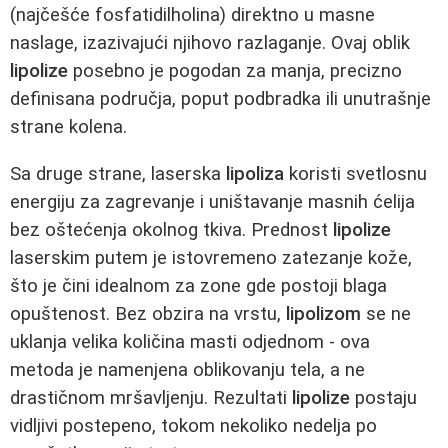
(najčešće fosfatidilholina) direktno u masne
naslage, izazivajući njihovo razlaganje. Ovaj oblik
lipolize
posebno je pogodan za manja, precizno
definisana područja, poput podbradka ili unutrašnje
strane kolena.
Sa druge strane, laserska
lipoliza
koristi svetlosnu
energiju za zagrevanje i uništavanje masnih ćelija
bez oštećenja okolnog tkiva. Prednost
lipolize
laserskim putem je istovremeno zatezanje kože,
što je čini idealnom za zone gde postoji blaga
opuštenost. Bez obzira na vrstu,
lipolizom
se ne
uklanja velika količina masti odjednom - ova
metoda je namenjena oblikovanju tela, a ne
drastičnom mršavljenju. Rezultati
lipolize
postaju
vidljivi postepeno, tokom nekoliko nedelja po