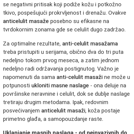
se negativni pritisak koji podiže kožu i potkožno
tkivo, pospešujući prokrvljenost i drenažu. Ovakve
anticelulit masaže
posebno su efikasne na
tvrdokornim zonama gde se celulit dugo zadržao.
Za optimalne rezultate,
anti-celulit masažama
treba pristupiti u serijama, obično dva do tri puta
nedeljno tokom prvog meseca, a zatim jednom
nedeljno radi održavanja postignutog. Važno je
napomenuti da sama
anti-celulit masaži
ne može u
potpunosti
ukloniti masne naslage
- ona deluje na
površinske neravnine i celulit, dok se dublje naslage
tretiraju drugim metodama. Ipak, redovnim
posvećivanjem
anticelulit masaži
, koža postaje
primetno glađa, a samopouzdanje raste.
Uklanjanje masnih naslaga - od neinvazivnih do