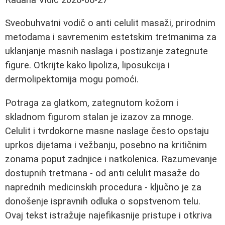
Sveobuhvatni vodič o anti celulit masaži, prirodnim
metodama i savremenim estetskim tretmanima za
uklanjanje masnih naslaga i postizanje zategnute
figure. Otkrijte kako lipoliza, liposukcija i
dermolipektomija mogu pomoći.
Potraga za glatkom, zategnutom kožom i
skladnom figurom stalan je izazov za mnoge.
Celulit i tvrdokorne masne naslage često opstaju
uprkos dijetama i vežbanju, posebno na kritičnim
zonama poput zadnjice i natkolenica. Razumevanje
dostupnih tretmana - od anti celulit masaže do
naprednih medicinskih procedura - ključno je za
donošenje ispravnih odluka o sopstvenom telu.
Ovaj tekst istražuje najefikasnije pristupe i otkriva