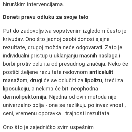
hirurškim intervencijama.
Doneti pravu odluku za svoje telo
Put do zadovoljstva sopstvenim izgledom često je
krivudav. Ono što jednoj osobi donosi sjajne
rezultate, drugoj možda neće odgovarati. Zato je
individualni pristup u
uklanjanju masnih naslaga
i
borbi protiv celulita od presudnog značaja. Neko će
postići željene rezultate redovnom
anticelulit
masažom
, drugi će se odlučiti za
lipolizu
, treći za
liposukciju
, a nekima će biti neophodna
dermolipektomija
. Nijedna od ovih metoda nije
univerzalno bolja - one se razlikuju po invazivnosti,
ceni, vremenu oporavka i trajnosti rezultata.
Ono što je zajedničko svim uspešnim