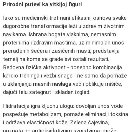
Prirodni putevi ka vitkijoj figuri
Iako su medicinski tretmani efikasni, osnova svake
dugoročne transformacije leži u zdravim životnim
navikama. Ishrana bogata vlaknima, nemasnim
proteinima i zdravim mastima, uz minimalan unos
prerađenih šećera i zasićenih masti, predstavlja
temelj na kome se grade svi ostali rezultati.
Redovna fizička aktivnost - posebno kombinacija
kardio treninga i vežbi snage - ne samo da pomaže
u
uklanjanju masnih naslaga
već i oblikuje mišiće,
dajući telu zategnut i skladan izgled.
Hidratacija igra ključnu ulogu: dovoljan unos vode
pospešuje metabolizam, pomaže eliminaciji toksina
i održava elastičnost kože. Zelena čajevina,
poznata po antioksidativnim svojstvima, može