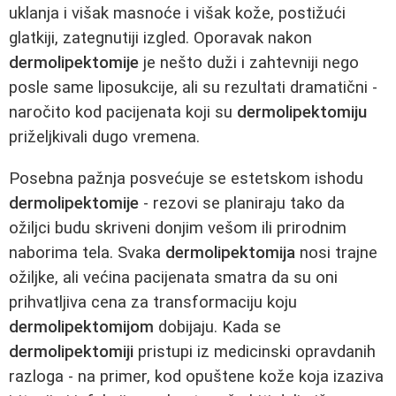
uklanja i višak masnoće i višak kože, postižući
glatkiji, zategnutiji izgled. Oporavak nakon
dermolipektomije
je nešto duži i zahtevniji nego
posle same liposukcije, ali su rezultati dramatični -
naročito kod pacijenata koji su
dermolipektomiju
priželjkivali dugo vremena.
Posebna pažnja posvećuje se estetskom ishodu
dermolipektomije
- rezovi se planiraju tako da
ožiljci budu skriveni donjim vešom ili prirodnim
naborima tela. Svaka
dermolipektomija
nosi trajne
ožiljke, ali većina pacijenata smatra da su oni
prihvatljiva cena za transformaciju koju
dermolipektomijom
dobijaju. Kada se
dermolipektomiji
pristupi iz medicinski opravdanih
razloga - na primer, kod opuštene kože koja izaziva