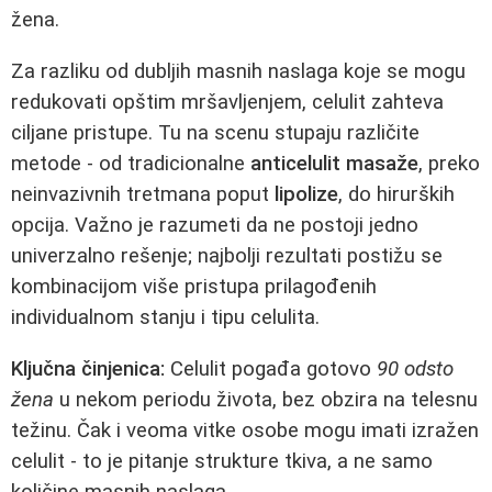
žena.
Za razliku od dubljih masnih naslaga koje se mogu
redukovati opštim mršavljenjem, celulit zahteva
ciljane pristupe. Tu na scenu stupaju različite
metode - od tradicionalne
anticelulit masaže
, preko
neinvazivnih tretmana poput
lipolize
, do hirurških
opcija. Važno je razumeti da ne postoji jedno
univerzalno rešenje; najbolji rezultati postižu se
kombinacijom više pristupa prilagođenih
individualnom stanju i tipu celulita.
Ključna činjenica:
Celulit pogađa gotovo
90 odsto
žena
u nekom periodu života, bez obzira na telesnu
težinu. Čak i veoma vitke osobe mogu imati izražen
celulit - to je pitanje strukture tkiva, a ne samo
količine masnih naslaga.