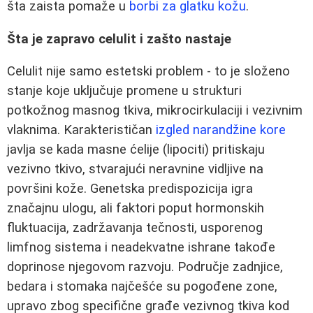
šta zaista pomaže u
borbi za glatku kožu
.
Šta je zapravo celulit i zašto nastaje
Celulit nije samo estetski problem - to je složeno
stanje koje uključuje promene u strukturi
potkožnog masnog tkiva, mikrocirkulaciji i vezivnim
vlaknima. Karakterističan
izgled narandžine kore
javlja se kada masne ćelije (lipociti) pritiskaju
vezivno tkivo, stvarajući neravnine vidljive na
površini kože. Genetska predispozicija igra
značajnu ulogu, ali faktori poput hormonskih
fluktuacija, zadržavanja tečnosti, usporenog
limfnog sistema i neadekvatne ishrane takođe
doprinose njegovom razvoju. Područje zadnjice,
bedara i stomaka najčešće su pogođene zone,
upravo zbog specifične građe vezivnog tkiva kod